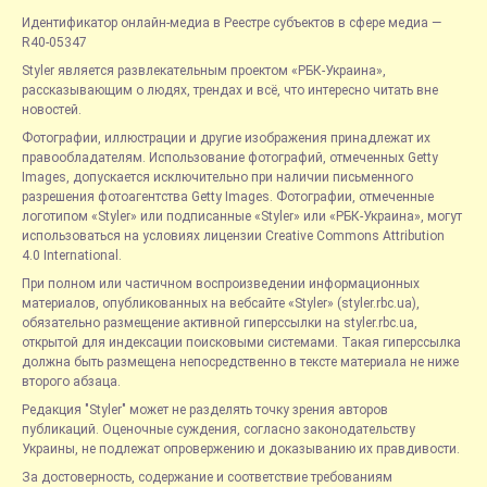
Идентификатор онлайн-медиа в Реестре субъектов в сфере медиа —
R40-05347
Styler является развлекательным проектом «РБК-Украина»,
рассказывающим о людях, трендах и всё, что интересно читать вне
новостей.
Фотографии, иллюстрации и другие изображения принадлежат их
правообладателям. Использование фотографий, отмеченных Getty
Images, допускается исключительно при наличии письменного
разрешения фотоагентства Getty Images. Фотографии, отмеченные
логотипом «Styler» или подписанные «Styler» или «РБК-Украина», могут
использоваться на условиях лицензии Creative Commons Attribution
4.0 International.
При полном или частичном воспроизведении информационных
материалов, опубликованных на вебсайте «Styler» (styler.rbc.ua),
обязательно размещение активной гиперссылки на styler.rbc.ua,
открытой для индексации поисковыми системами. Такая гиперссылка
должна быть размещена непосредственно в тексте материала не ниже
второго абзаца.
Редакция "Styler" может не разделять точку зрения авторов
публикаций. Оценочные суждения, согласно законодательству
Украины, не подлежат опровержению и доказыванию их правдивости.
За достоверность, содержание и соответствие требованиям