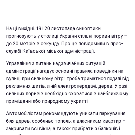
На ці вихідні, 19 і 20 листопада синоптики
прогнозують у столиці України сильні пориви вітру –
до 20 метрів в секунду. Про це повідомили в прес-
службі Київської міської адміністрації.
Управління з питань надзвичайних ситуацій
адміністрації нагадує основні правила поведінки на
вулиці при сильному вітрі: треба триматися подалі від
рекламних щитів, ліній електропередачі, дерев. У разі
сильних поривів необхідно сховатися в найближчому
приміщенні або природному укритті.
Автомобілістам рекомендують уникати паркування
біля дерев, особливо тополь, а власникам квартир –
закривати всі вікна, а також прибрати з балконів і