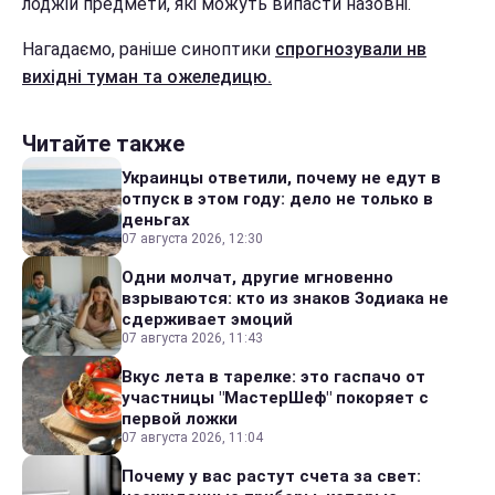
лоджій предмети, які можуть випасти назовні.
Нагадаємо, раніше синоптики
спрогнозували нв
вихідні туман та ожеледицю.
Читайте также
Украинцы ответили, почему не едут в
отпуск в этом году: дело не только в
деньгах
07 августа 2026, 12:30
Одни молчат, другие мгновенно
взрываются: кто из знаков Зодиака не
сдерживает эмоций
07 августа 2026, 11:43
Вкус лета в тарелке: это гаспачо от
участницы "МастерШеф" покоряет с
первой ложки
07 августа 2026, 11:04
Почему у вас растут счета за свет: