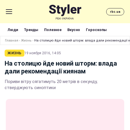
rbc.ua
Люди
Тренды
Полезное
Вкусно
Гороскопы
Главная
›
Жизнь
›
На столицю йде новий шторм: влада дали рекомендації 
ЖИЗНЬ
19 ноября 2016, 14:05
На столицю йде новий шторм: влада
дали рекомендації киянам
Пориви вітру сягатимуть 20 метрів в секунду,
стверджують синоптики