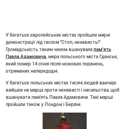
У багатьох європейських містах пройшли мирні
демонстрації під гаслом "Стоп, ненависть!".
Громадськість таким чином вшанувала
пам'ять
Павла Адамовича
, мера польського міста Гданськ,
який помер 14 січня після ножових поранень,
отриманих напередодні.
У багатьох польських містах тисячі людей ввечері
вийшли на марші проти ненависті і насильства, щоб
вшанувати пам'ять Павла Адамовича. Такі марші
пройшли також у Лондоні і Берліні.