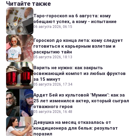
Читайте также
Таро-гороскоп на 6 августа: кому
обещают успех, а кому - испытание
06 августа 2026, 06:15
Гороскоп до конца лета: кому следует
готовиться к карьерным взлетам и
раскрытию тайн
05 августа 2026, 18:13
Варить не нужно: как закрыть
освежающий компот из любых фруктов
за 15 минут
05 августа 2026, 17:34
Ардет Бей из культовой "Мумии": как за
25 лет изменился актер, который сыграл
отважного героя
05 августа 2026, 16:48
Девушка на месяц отказалась от
кондиционера для белья: результат
поразил