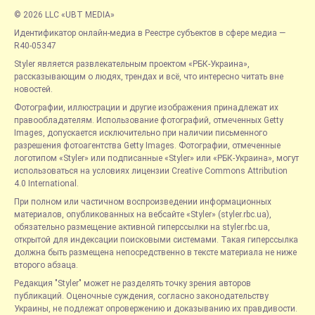
© 2026 LLC «UBT MEDIA»
Идентификатор онлайн-медиа в Реестре субъектов в сфере медиа —
R40-05347
Styler является развлекательным проектом «РБК-Украина»,
рассказывающим о людях, трендах и всё, что интересно читать вне
новостей.
Фотографии, иллюстрации и другие изображения принадлежат их
правообладателям. Использование фотографий, отмеченных Getty
Images, допускается исключительно при наличии письменного
разрешения фотоагентства Getty Images. Фотографии, отмеченные
логотипом «Styler» или подписанные «Styler» или «РБК-Украина», могут
использоваться на условиях лицензии Creative Commons Attribution
4.0 International.
При полном или частичном воспроизведении информационных
материалов, опубликованных на вебсайте «Styler» (styler.rbc.ua),
обязательно размещение активной гиперссылки на styler.rbc.ua,
открытой для индексации поисковыми системами. Такая гиперссылка
должна быть размещена непосредственно в тексте материала не ниже
второго абзаца.
Редакция "Styler" может не разделять точку зрения авторов
публикаций. Оценочные суждения, согласно законодательству
Украины, не подлежат опровержению и доказыванию их правдивости.