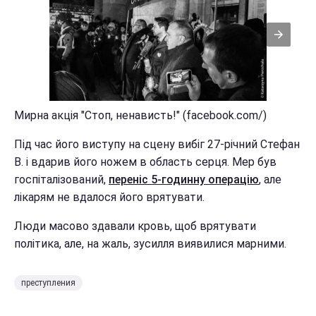
Мирна акція "Стоп, ненависть!" (facebook.com/)
Під час його виступу на сцену вибіг 27-річний Стефан
В. і вдарив його ножем в область серця. Мер був
госпіталізований,
переніс 5-годинну операцію
, але
лікарям не вдалося його врятувати.
Люди масово здавали кровь, щоб врятувати
політика, але, на жаль, зусилля виявилися марними.
преступления