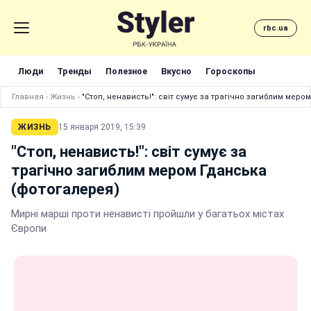
rbc.ua
Люди
Тренды
Полезное
Вкусно
Гороскопы
Главная
›
Жизнь
›
"Стоп, ненависть!": світ сумує за трагічно загиблим мер
ЖИЗНЬ
15 января 2019, 15:39
"Стоп, ненависть!": світ сумує за
трагічно загиблим мером Гданська
(фотогалерея)
Мирні марші проти ненависті пройшли у багатьох містах
Європи