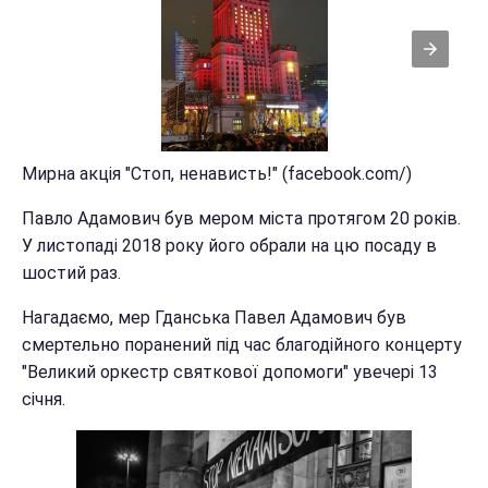
Мирна акція "Стоп, ненависть!" (facebook.com/)
Павло Адамович був мером міста протягом 20 років.
У листопаді 2018 року його обрали на цю посаду в
шостий раз.
Нагадаємо, мер Гданська Павел Адамович був
смертельно поранений під час благодійного концерту
"Великий оркестр святкової допомоги" увечері 13
січня.