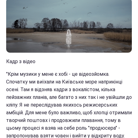
Кадр з відео
"Крім музики у мене є хобі - це відеозйомка.
Спочатку ми виїхали на Київське море наприкінці
осені. Там я відзняв кадри з вокалістом, кілька
пейзажних планів, але багато з них так і не увійшли до
кліпу. Я не переслідував якихось режисерських
амбіцій. Для мене було важливо, щоб хлопці отримали
творчий поштовх і продовжили плавання, тому в
цьому процесі я взяв на себе роль "продюсера" -
запропонував взяти човен і вийти у відкриту воду.