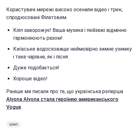
Користувачі мережі високо осенили відео і трек,
спродюсовані Філатовим.
Кліп заворожує! Ваша музика і пейзажі відмінно
гармоніюють разом!
Київське водосховище неймовірно зимне узимку
і таке чарівне, як і пісня.
Дуже подобається!
Хороше відео!
Раніше ми писали про те, що українська рэперша
Alyona Alyona стала героїнею американського
Vogue
.
клип