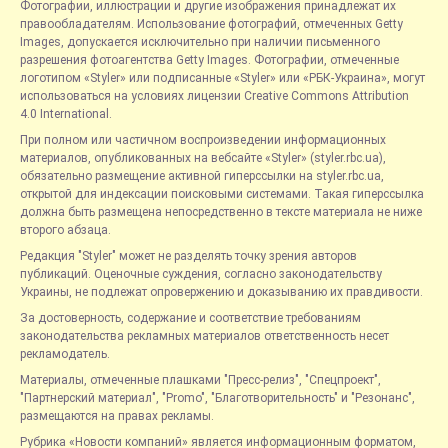
Фотографии, иллюстрации и другие изображения принадлежат их
правообладателям. Использование фотографий, отмеченных Getty
Images, допускается исключительно при наличии письменного
разрешения фотоагентства Getty Images. Фотографии, отмеченные
логотипом «Styler» или подписанные «Styler» или «РБК-Украина», могут
использоваться на условиях лицензии Creative Commons Attribution
4.0 International.
При полном или частичном воспроизведении информационных
материалов, опубликованных на вебсайте «Styler» (styler.rbc.ua),
обязательно размещение активной гиперссылки на styler.rbc.ua,
открытой для индексации поисковыми системами. Такая гиперссылка
должна быть размещена непосредственно в тексте материала не ниже
второго абзаца.
Редакция "Styler" может не разделять точку зрения авторов
публикаций. Оценочные суждения, согласно законодательству
Украины, не подлежат опровержению и доказыванию их правдивости.
За достоверность, содержание и соответствие требованиям
законодательства рекламных материалов ответственность несет
рекламодатель.
Материалы, отмеченные плашками "Пресс-релиз", "Спецпроект",
"Партнерский материал", "Promo", "Благотворительность" и "Резонанс",
размещаются на правах рекламы.
Рубрика «Новости компаний» является информационным форматом,