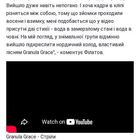
Вийшло дуже навіть непогано. І хоча кадри в кліпі
різняться між собою, тому що зйомки проходили
восени і взимку, мені подобається що у відео
присутні дві стихії - вода в замерзлому стані і вода в
човні. На мій погляд, у знімальної групи відмінно
вийшло підкреслити нордичний холод, властивий
пісням Granula Grace", - коментує Філатов.
Granula Grace - Стріли