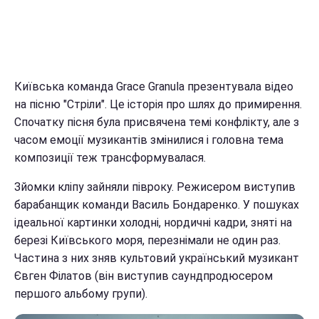
Київська команда Grace Granula презентувала відео
на пісню "Стріли". Це історія про шлях до примирення.
Спочатку пісня була присвячена темі конфлікту, але з
часом емоції музикантів змінилися і головна тема
композиції теж трансформувалася.
Зйомки кліпу зайняли півроку. Режисером виступив
барабанщик команди Василь Бондаренко. У пошуках
ідеальної картинки холодні, нордичні кадри, зняті на
березі Київського моря, перезнімали не один раз.
Частина з них зняв культовий український музикант
Євген Філатов (він виступив саундпродюсером
першого альбому групи).