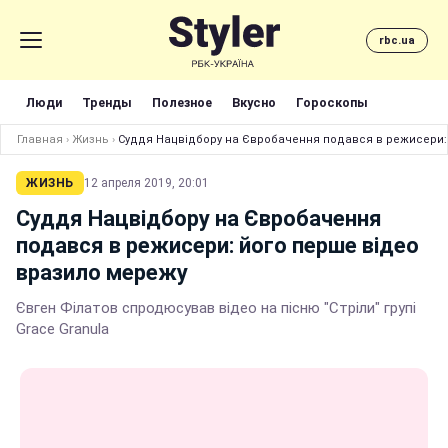
rbc.ua
Люди
Тренды
Полезное
Вкусно
Гороскопы
Главная
›
Жизнь
›
Суддя Нацвідбору на Євробачення подався в режисери:
ЖИЗНЬ
12 апреля 2019, 20:01
Суддя Нацвідбору на Євробачення
подався в режисери: його перше відео
вразило мережу
Євген Філатов спродюсував відео на пісню "Стріли" групі
Grace Granula