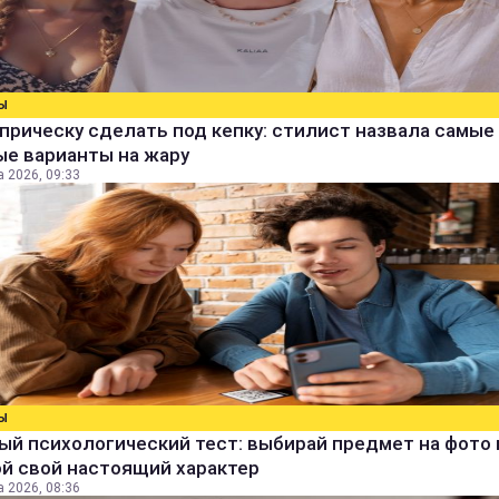
Ы
прическу сделать под кепку: стилист назвала самые
ые варианты на жару
а 2026, 09:33
Ы
й психологический тест: выбирай предмет на фото 
й свой настоящий характер
а 2026, 08:36