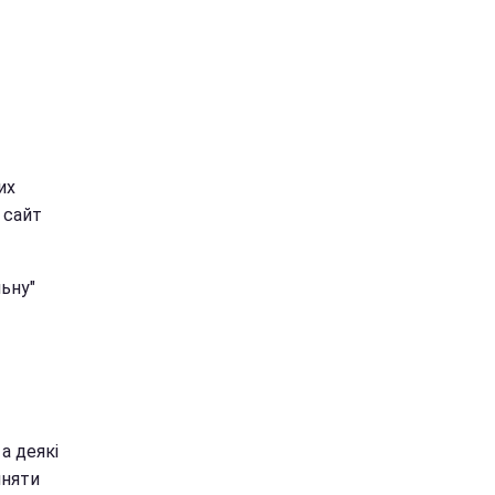
их
 сайт
ьну"
а деякі
йняти