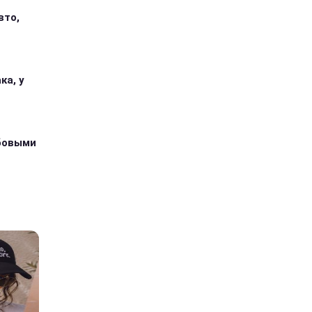
вто,
ка, у
абовыми