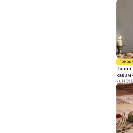
ГОРОС
Таро-г
каким 
09 август