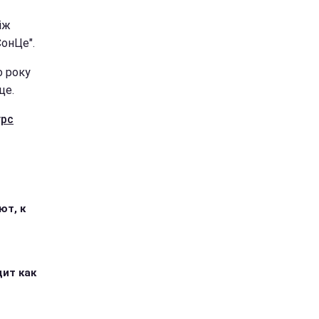
іж
СонЦе".
о року
це.
урс
ют, к
дит как