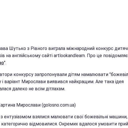
ава Шутько з Рівного виграла міжнародний конкурс дитяч
в на англійському сайті artlookandlearn. Про це повідомляє
но
".
затори конкурсу запропонували дітям намалювати "божевіл
 і варіант Мирослави виявився найкращим. Але така ідея
лася далеко не всім дітлахам.
Картина Мирослави (golosno.com.ua)
 з ентузіазмом взялися малювати свої божевільні машини, 
а категорично відмовилися. Окремих вдалося умовити при