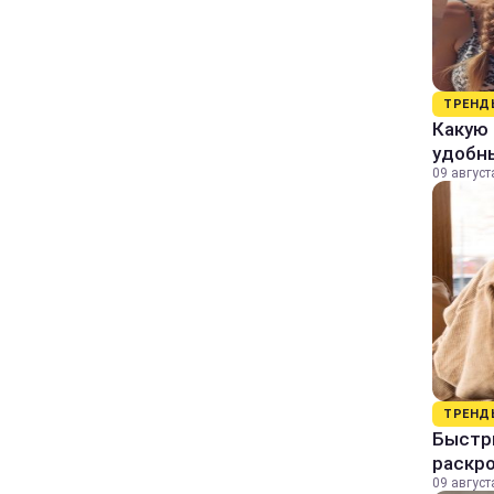
ТРЕНД
Какую 
удобн
09 август
ТРЕНД
Быстры
раскро
09 август