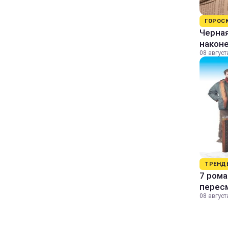
ГОРОС
Черная
наконе
08 август
ТРЕНД
7 рома
пересм
08 август