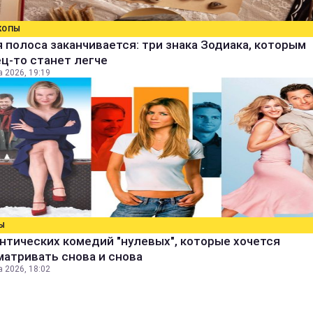
КОПЫ
 полоса заканчивается: три знака Зодиака, которым
ц-то станет легче
а 2026, 19:19
Ы
нтических комедий "нулевых", которые хочется
атривать снова и снова
а 2026, 18:02