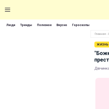
Люди
Тренды
Полезное
Вкусно
Гороскопы
Главная
›
ЖИЗНЬ
"Боже
прест
Дівчинка