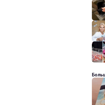
Больш