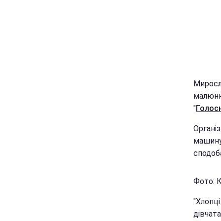
Миросл
малюнкі
"
Голос
Органі
машину
сподоба
Фото: 
"Хлопці
дівчат