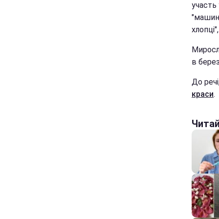
участь 
"машинн
хлопці"
Миросл
в берез
До речі
краси
.
Чита