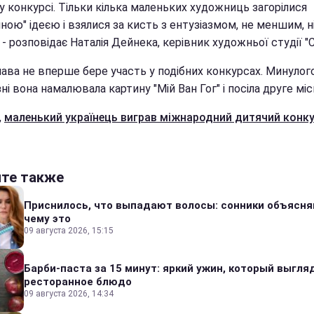
у конкурсі. Тільки кілька маленьких художниць загорілися
ою" ідеєю і взялися за кисть з ентузіазмом, не меншим, н
, - розповідає Наталія Дейнека, керівник художньої студії "
ава не вперше бере участь у подібних конкурсах. Минулог
ні вона намалювала картину "Мій Ван Гог" і посіла друге міс
,
маленький українець виграв міжнародний дитячий конк
йте также
Приснилось, что выпадают волосы: сонники объясня
чему это
09 августа 2026, 15:15
Барби-паста за 15 минут: яркий ужин, который выгля
ресторанное блюдо
09 августа 2026, 14:34