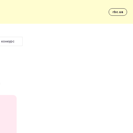
rbc.ua
 конкурс
я