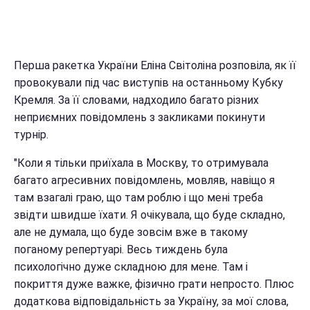
Перша ракетка України Еліна Світоліна розповіла, як її
провокували під час виступів на останньому Кубку
Кремля. За її словами, надходило багато різних
неприємних повідомлень з закликами покинути
турнір.
"Коли я тільки приїхала в Москву, то отримувала
багато агресивних повідомлень, мовляв, навіщо я
там взагалі граю, що там роблю і що мені треба
звідти швидше їхати. Я очікувала, що буде складно,
але не думала, що буде зовсім вже в такому
поганому репертуарі. Весь тиждень була
психологічно дуже складною для мене. Там і
покриття дуже важке, фізично грати непросто. Плюс
додаткова відповідальність за Україну, за мої слова,