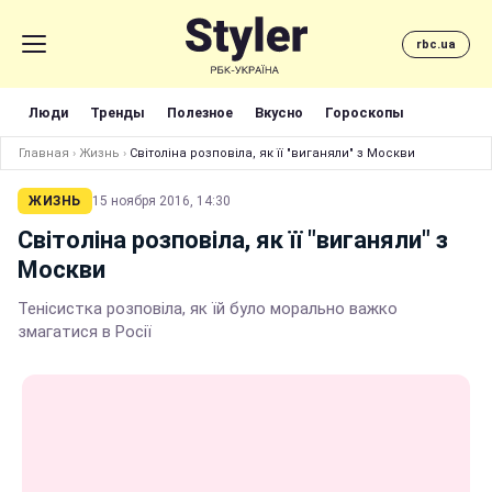
rbc.ua
Люди
Тренды
Полезное
Вкусно
Гороскопы
Главная
›
Жизнь
›
Світоліна розповіла, як її "виганяли" з Москви
ЖИЗНЬ
15 ноября 2016, 14:30
Світоліна розповіла, як її "виганяли" з
Москви
Тенісистка розповіла, як їй було морально важко
змагатися в Росії