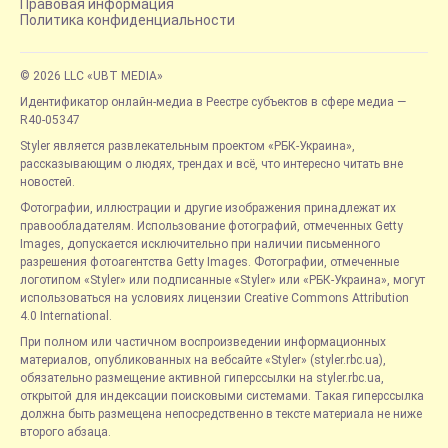
Правовая информация
Политика конфиденциальности
© 2026 LLC «UBT MEDIA»
Идентификатор онлайн-медиа в Реестре субъектов в сфере медиа —
R40-05347
Styler является развлекательным проектом «РБК-Украина»,
рассказывающим о людях, трендах и всё, что интересно читать вне
новостей.
Фотографии, иллюстрации и другие изображения принадлежат их
правообладателям. Использование фотографий, отмеченных Getty
Images, допускается исключительно при наличии письменного
разрешения фотоагентства Getty Images. Фотографии, отмеченные
логотипом «Styler» или подписанные «Styler» или «РБК-Украина», могут
использоваться на условиях лицензии Creative Commons Attribution
4.0 International.
При полном или частичном воспроизведении информационных
материалов, опубликованных на вебсайте «Styler» (styler.rbc.ua),
обязательно размещение активной гиперссылки на styler.rbc.ua,
открытой для индексации поисковыми системами. Такая гиперссылка
должна быть размещена непосредственно в тексте материала не ниже
второго абзаца.