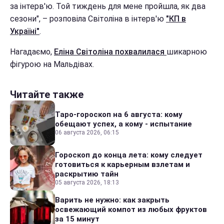
за інтерв'ю. Той тиждень для мене пройшла, як два
сезони", – розповіла Світоліна в інтерв'ю
"КП в
Україні"
.
Нагадаємо,
Еліна Світоліна похвалилася
шикарною
фігурою на Мальдівах.
Читайте также
Таро-гороскоп на 6 августа: кому
обещают успех, а кому - испытание
06 августа 2026, 06:15
Гороскоп до конца лета: кому следует
готовиться к карьерным взлетам и
раскрытию тайн
05 августа 2026, 18:13
Варить не нужно: как закрыть
освежающий компот из любых фруктов
за 15 минут