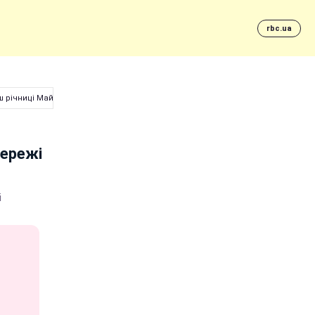
rbc.ua
ш річниці Майдану
мережі
і