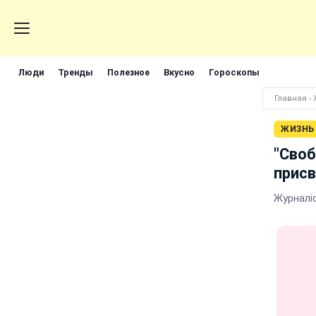
Люди
Тренды
Полезное
Вкусно
Гороскопы
Главная
›
ЖИЗНЬ
"Своб
присв
Журналіс