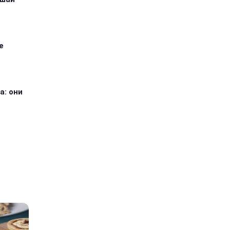
е
а: они