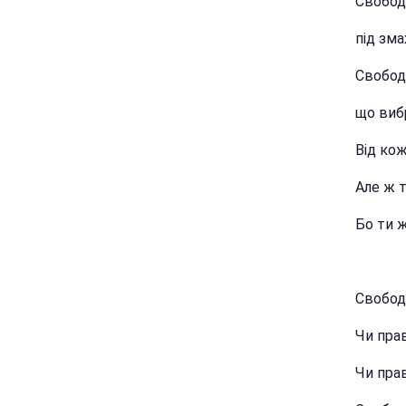
Свобод
під зма
Свобода
що виб
Від кож
Але ж т
Бо ти 
Свобод
Чи пра
Чи прав