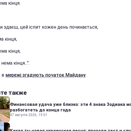
ема кінця.
ки здаєш, цей іспит кожен день починається,
ма кінця,
ема кінця,
ема кінця...".
, в
мережі згадують початок Майдану
.
йте также
Финансовая удача уже близко: эти 4 знака Зодиака м
разбогатеть до конца года
07 августа 2026, 19:51
Какая ты новая украинская песня: проходи тест и сл