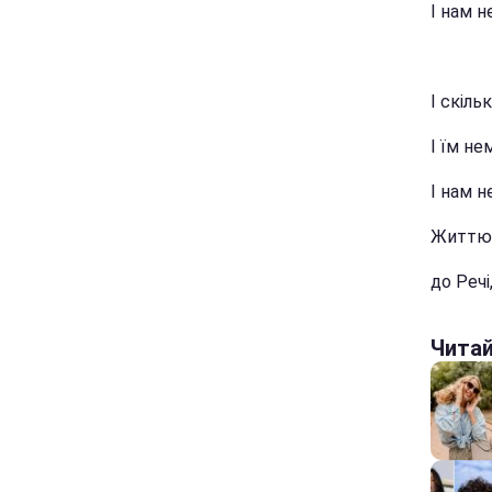
І нам н
І скіль
І їм не
І нам н
Життю н
до Речі
Чита