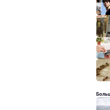
Больш