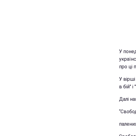
У понед
україн
про ці 
У вірші
в бій" і
Далі н
“Свобо
палени