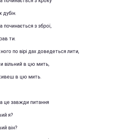
а починається з кроку
х дубін.
 починається з зброї,
рав ти.
ного по вірі дах доведеться лити,
и вільний в цю мить,
живеш в цю мить.
а це завжди питання
вий я?
ий він?