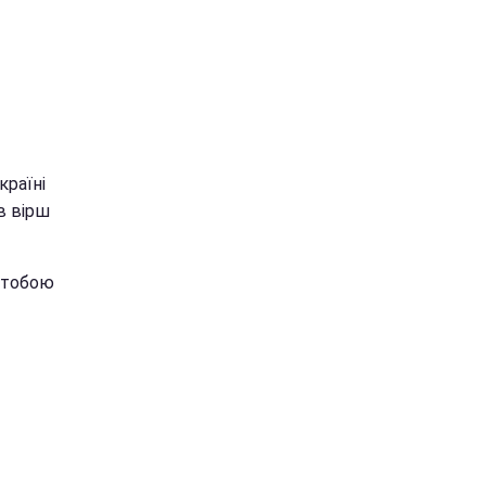
країні
в вірш
з тобою