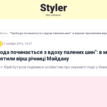
Жизнь
›
"Свобода починається з вдоху палених шин": в мережі присвятили вір
21 ноября 2016, 10:37
ода починається з вдоху палених шин": в 
ятили вірш річниці Майдану
т Юрій Бутусов поділився особистим про пережиті події у Києв