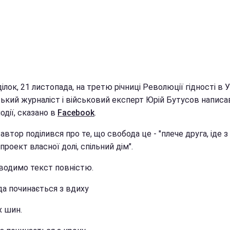
ілок, 21 листопада, на третю річниці Революції гідності в У
ський журналіст і військовий експерт Юрій Бутусов написа
події, сказано в
Facebook
.
 автор поділився про те, що свобода це - "плече друга, іде 
 "проект власної долі, спільний дім".
аводимо текст повністю.
да починається з вдиху
х шин.