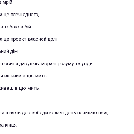
а мрій
 це плечі одного,
з тобою в бій.
а це проект власной долі
ьний дім.
 носити дарунків, моралі, розуму та угідь
ти вільний в цю мить
живеш в цю мить.
ни шляхів до свободи кожен день починаються,
ма кінця,