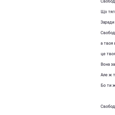
Свобод
Що тяг
Заради 
Свобод
а твоя 
це тво
Вона за
Але ж 
Бо ти 
Свобод