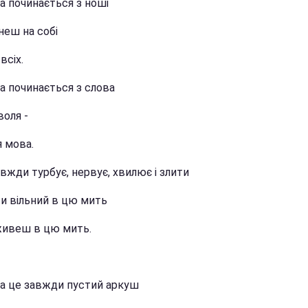
а починається з ноші
неш на собі
всіх.
а починається з слова
воля -
я мова.
вжди турбує, нервує, хвилює і злити
ти вільний в цю мить
живеш в цю мить.
а це завжди пустий аркуш