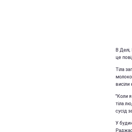
В Делі,
це пов
Тіла за
молоком
висіли 
"Коли я
тіла лю
сусід з
У будин
Раджас