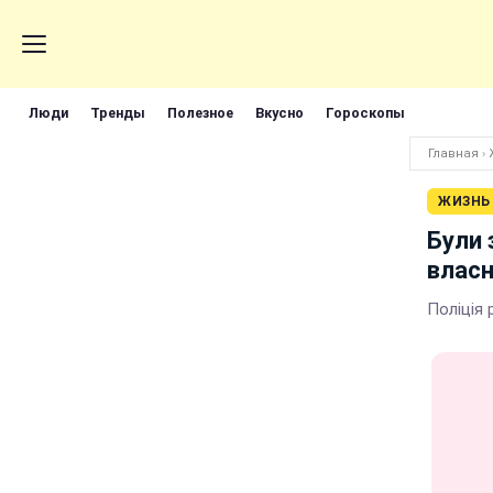
Люди
Тренды
Полезное
Вкусно
Гороскопы
Главная
›
ЖИЗНЬ
Були 
власн
Поліція 