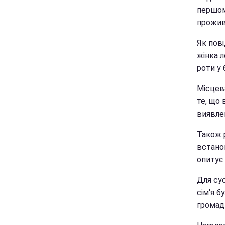
першом
прожива
Як пові
жінка л
роти у 
Місцева
те, що 
виявлен
Також 
встано
опитує 
Для сус
сім'я б
громад