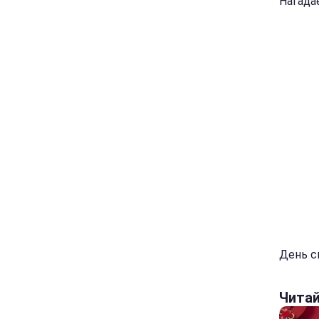
Нагада
День ск
Чита