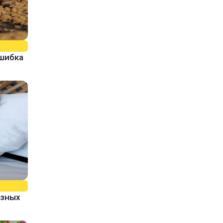
ошибка
азных