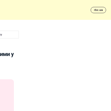
rbc.ua
ку
вими у