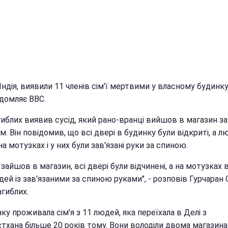
 Індія, виявили 11 членів сім'ї мертвими у власному будинку
ідомляє ВВС.
гиблих виявив сусід, який рано-вранці вийшов в магазин за
. Він повідомив, що всі двері в будинку були відкриті, а л
на мотузках і у них були зав'язані руки за спиною.
 зайшов в магазин, всі двері були відчинені, а на мотузках 
дей із зав'язаними за спиною руками", - розповів Гурчаран С
агиблих.
ку проживала сім'я з 11 людей, яка переїхала в Делі з
тхана більше 20 років тому. Вони володіли двома магазин