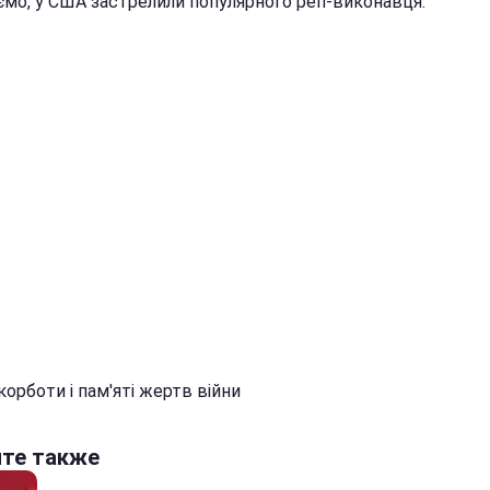
ємо, у США застрелили популярного реп-виконавця.
орботи і пам'яті жертв війни
йте также