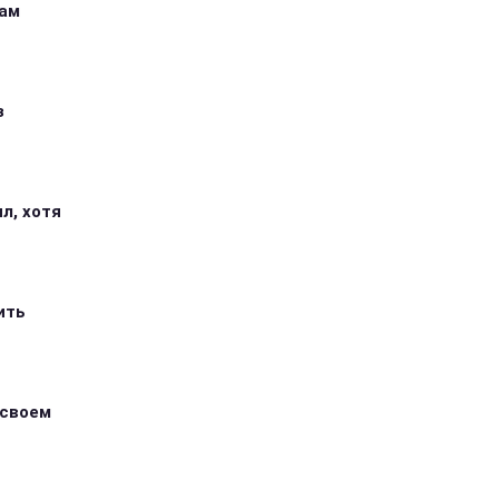
кам
з
л, хотя
ить
 своем