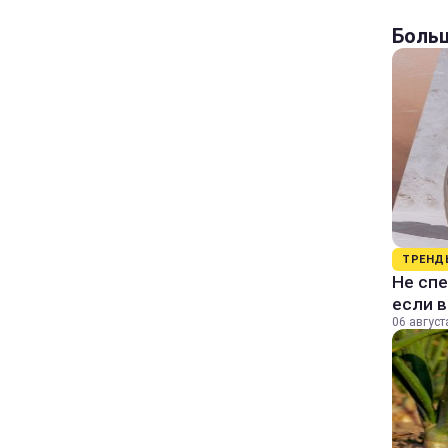
Больш
ТРЕНД
Не спе
если 
06 август