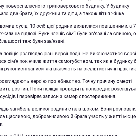
у поверсі власного триповерхового будинку. У будинку
ло два брата, їх дружини та діти, а також літня жінка.
домив сусід, 10 осіб цієї родини виявилися повішеними, а 7
ежала на підлозі. Руки членів сім'ї були зв'язані за спиною, оч
більшості теж були зав'язані.
 поліція розглядає різні версії події. Не виключається версі
вся сім'я покінчила життя самогубством, так як в будинку 
і рукописні записи, які вказують на окультистичні практик
розглядають версію про вбивство. Точну причину смерті
вить розтин. Поки поліція проводить попереднє розслідува
сусідів і перевіряє записи з камер спостереження.
ідів загибель великої родини стала шоком. Вони розповіли
ула щасливою, доброзичливою й брала участь у житті місце
и.