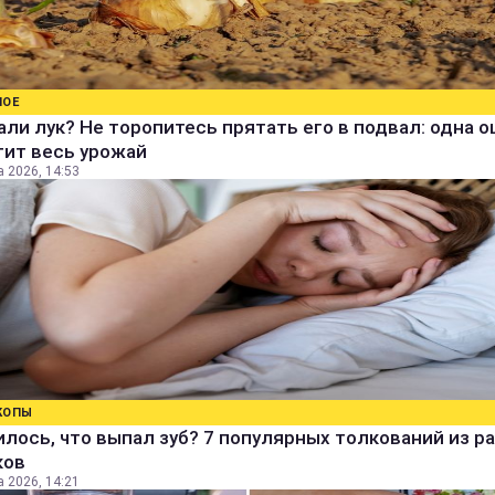
НОЕ
ли лук? Не торопитесь прятать его в подвал: одна 
тит весь урожай
а 2026, 14:53
КОПЫ
лось, что выпал зуб? 7 популярных толкований из р
ков
а 2026, 14:21