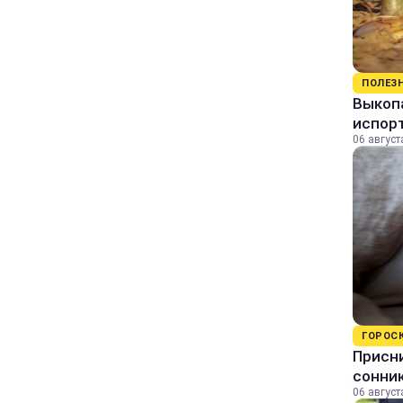
ПОЛЕЗ
Выкопа
испор
06 август
ГОРОС
Присни
сонни
06 август