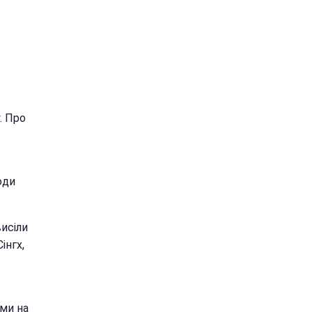
. Про
юди
висіли
інгх,
ами на