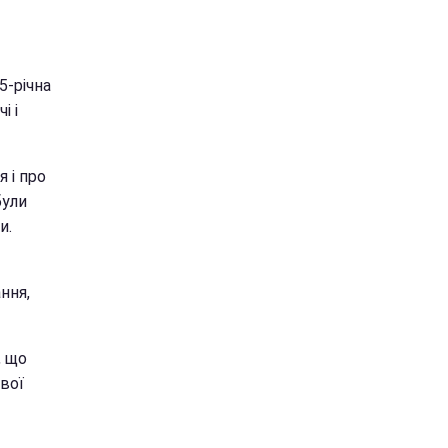
5-річна
і і
я і про
були
и.
ння,
, що
вої