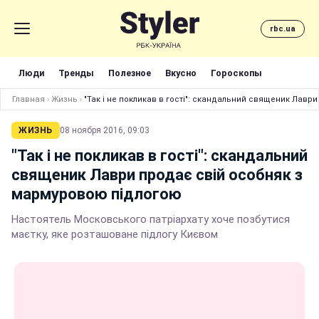
rbc.ua
Люди
Тренды
Полезное
Вкусно
Гороскопы
Главная
›
Жизнь
›
"Так і не покликав в гості": скандальний священик Лав
ЖИЗНЬ
08 ноября 2016, 09:03
"Так і не покликав в гості": скандальний
священик Лаври продає свій особняк з
мармуровою підлогою
Настоятель Московського патріархату хоче позбутися
маєтку, яке розташоване підлогу Києвом