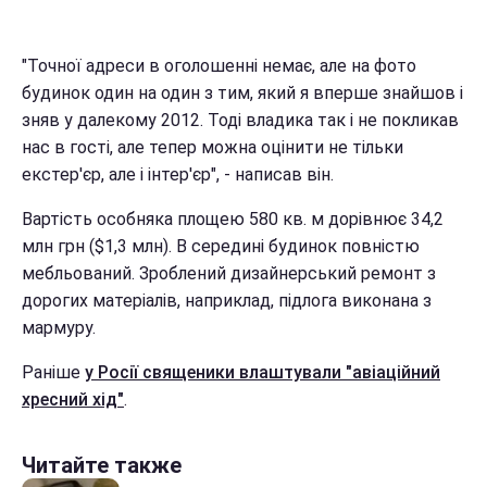
"Точної адреси в оголошенні немає, але на фото
будинок один на один з тим, який я вперше знайшов і
зняв у далекому 2012. Тоді владика так і не покликав
нас в гості, але тепер можна оцінити не тільки
екстер'єр, але і інтер'єр", - написав він.
Вартість особняка площею 580 кв. м дорівнює 34,2
млн грн ($1,3 млн). В середині будинок повністю
мебльований. Зроблений дизайнерський ремонт з
дорогих матеріалів, наприклад, підлога виконана з
мармуру.
Раніше
у Росії священики влаштували "авіаційний
хресний хід"
.
Читайте также