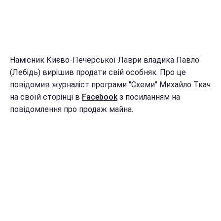
Намісник Києво-Печерської Лаври владика Павло
(Лебідь) вирішив продати свій особняк. Про це
повідомив журналіст програми "Схеми" Михайло Ткач
на своїй сторінці в
Facebook
з посиланням на
повідомлення про продаж майна.