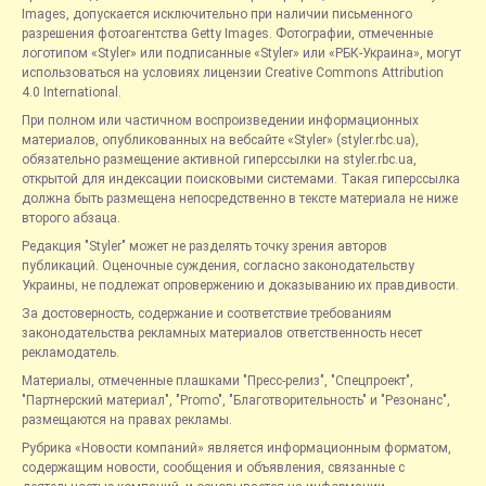
Images, допускается исключительно при наличии письменного
разрешения фотоагентства Getty Images. Фотографии, отмеченные
логотипом «Styler» или подписанные «Styler» или «РБК-Украина», могут
использоваться на условиях лицензии Creative Commons Attribution
4.0 International.
При полном или частичном воспроизведении информационных
материалов, опубликованных на вебсайте «Styler» (styler.rbc.ua),
обязательно размещение активной гиперссылки на styler.rbc.ua,
открытой для индексации поисковыми системами. Такая гиперссылка
должна быть размещена непосредственно в тексте материала не ниже
второго абзаца.
Редакция "Styler" может не разделять точку зрения авторов
публикаций. Оценочные суждения, согласно законодательству
Украины, не подлежат опровержению и доказыванию их правдивости.
За достоверность, содержание и соответствие требованиям
законодательства рекламных материалов ответственность несет
рекламодатель.
Материалы, отмеченные плашками "Пресс-релиз", "Спецпроект",
"Партнерский материал", "Promo", "Благотворительность" и "Резонанс",
размещаются на правах рекламы.
Рубрика «Новости компаний» является информационным форматом,
содержащим новости, сообщения и объявления, связанные с