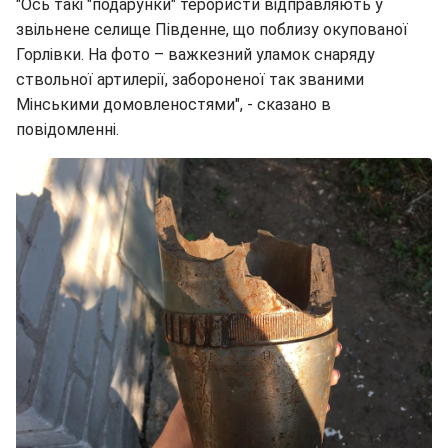
"Ось такі "подарунки" терористи відправляють у
звільнене селище Південне, що поблизу окупованої
Горлівки. На фото – важкезний уламок снаряду
ствольної артилерії, забороненої так званими
Мінськими домовленостями", - сказано в
повідомленні.