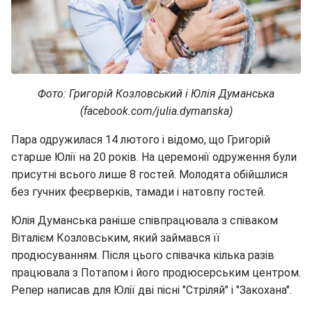
Фото: Григорій Козловський і Юлія Думанська
(facebook.com/julia.dymanska)
Пара одружилася 14 лютого і відомо, що Григорій
старше Юлії на 20 років. На церемонії одруження були
присутні всього лише 8 гостей. Молодята обійшлися
без гучних феєрверків, тамади і натовпу гостей.
Юлія Думанська раніше співпрацювала з співаком
Віталієм Козловським, який займався її
продюсуванням. Після цього співачка кілька разів
працювала з Потапом і його продюсерським центром.
Репер написав для Юлії дві пісні "Стріляй" і "Закохана".