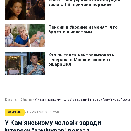
Главная
›
Жизнь
›
У Кам'янському чоловік заради інтересу "замінував" вокз
ЖИЗНЬ
21 июня 2018 · 17:50
У Кам'янському чоловік заради
інтересу "замінував" вокзал