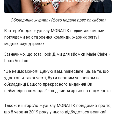
Обкладинка журналу (фото надане прес-службою)
В інтерв'ю для журналу MONATIK поділився своїми
поглядами на створення команди, жарких party і
модних саундтреках.
Зазначимо, що total look Діми для зйомки Marie Claire -
Louis Vuitton.
"Це неймовірно!!! Дякую вам, marieclaire_ua, за те, що
удостоїли такої честі, бути першим чоловіком на
обкладинці Вашого прекрасного видання! Ви
неймовірна команда!" - поділився артист в соцмережі.
Також в інтерв'ю журналу MONATIK повідомив про те,
що 8 червня 2019 року у нього відбудеться великий