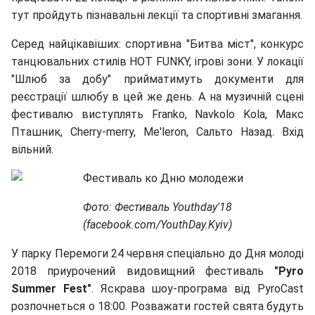
тут пройдуть пізнавальні лекції та спортивні змагання.
Серед найцікавіших: спортивна "Битва міст", конкурс
танцювальних стилів HOT FUNKY, ігрові зони. У локації
"Шлюб за добу" прийматимуть документи для
реєстрації шлюбу в цей же день. А на музичній сцені
фестивалю виступлять Franko, Navkolo Kola, Макс
Пташник, Cherry-merry, Me'leron, Сальто Назад. Вхід
вільний.
Фото: Фестиваль Youthday'18
(facebook.com/YouthDay.Kyiv)
У парку Перемоги 24 червня спеціально до Дня молоді
2018 приурочений видовищний фестиваль
"Pyro
Summer Fest"
. Яскрава шоу-програма від PyroCast
розпочнеться о 18:00. Розважати гостей свята будуть