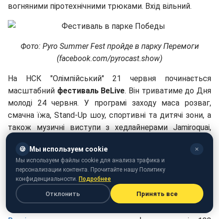
вогняними піротехнічними трюками. Вхід вільний.
Фото: Pyro Summer Fest пройде в парку Перемоги
(facebook.com/pyrocast.show)
На НСК "Олімпійський" 21 червня починається
масштабний
фестиваль BeLive
. Він триватиме до Дня
молоді 24 червня. У програмі заходу маса розваг,
смачна їжа, Stand-Up шоу, спортивні та дитячі зони, а
також музичні виступи з хедлайнерами Jamiroquai,
Parov Stelar, Hurts.
🍪
Мы используем cookie
✕
З українських зірок на сцені фестивалю виступлять
Мы используем файлы cookie для анализа трафика и
персонализации контента. Прочитайте нашу Политику
Laud, The Erised, Royce, Indytronics, Mountain Breeze,
конфиденциальности.
Подробнее
Kazka, Тулімов, Very the Jery, Wavy Dem, Щасливі Люди,
Отклонить
Принять все
Alina Pash, Braii, LAYAH, LATEXFAUNA, Адвокати,
DILEMMA, Open Kids, Агонь , MOZGI, Время и Стекло.