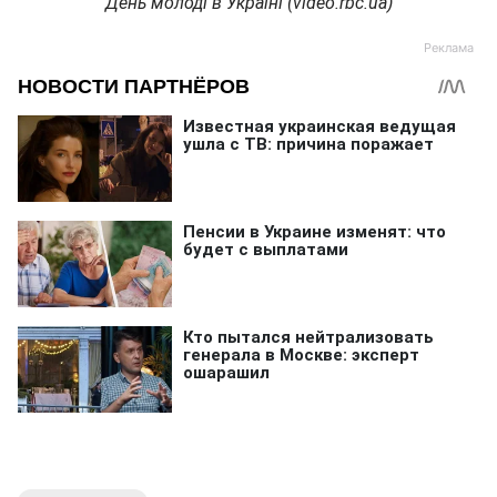
День молоді в Україні (video.rbc.ua)