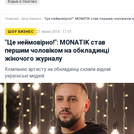
Взрыв в Сватово
Главная
›
Шоу бизнес
›
"Це неймовірно!": MONATIK став першим чоловіком 
ШОУ БИЗНЕС
21 июня 2018 · 17:51
"Це неймовірно!": MONATIK став
першим чоловіком на обкладинці
жіночого журналу
Компанію артисту на обкладинці склали відомі
українські моделі