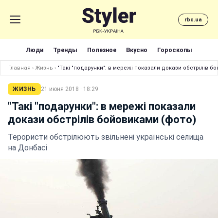
rbc.ua
Люди
Тренды
Полезное
Вкусно
Гороскопы
Главная
›
Жизнь
›
"Такі "подарунки": в мережі показали докази обстрілів б
ЖИЗНЬ
21 июня 2018 · 18:29
"Такі "подарунки": в мережі показали
докази обстрілів бойовиками (фото)
Терористи обстрілюють звільнені українські селища
на Донбасі