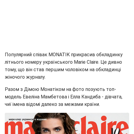
Популярний співак MONATIK прикрасив обкладинку
літнього номеру українського Marie Claire. Це дивно
тому, що він став першим чоловіком на обкладинці
жіночого журналу.
Разом з Дімою Монатіком на фото позують топ-
модель Евеліна Мамбетова і Елла Кандиба - дівчата,
чиї імена відомі далеко за межами країни.