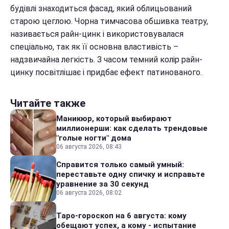
будівлі знаходиться фасад, який облицьований
старою цеглою. Чорна тимчасова обшивка театру,
називається райн-цинк і використовувалася
спеціально, так як її основна властивість –
надзвичайна легкість. З часом темний колір райн-
цинку посвітлішає і придбає ефект патинованого.
Читайте также
Маникюр, который выбирают
миллионерши: как сделать трендовые
"голые ногти" дома
06 августа 2026, 08:43
Справится только самый умный:
переставьте одну спичку и исправьте
уравнение за 30 секунд
06 августа 2026, 08:02
Таро-гороскоп на 6 августа: кому
обещают успех, а кому - испытание