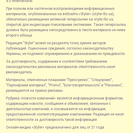
4.0 International.
При полном или частичном воспроизведении информационных
материалов, опубликованных на вебсайте «Styler» (styler.rbc.ua),
обязательно размещение активной гиперссылки на styler.rbc.ua,
открытой для индексации поисковыми системами. Такая гиперссылка
должна быть размещена непосредственно в тексте материала не ниже
второго абзаца.
Редакция "Styler" может не разделять точку зрения авторов
публикаций. Оценочные суждения, согласно законодательству
Украины, не подлежат опровержению и доказыванию их правдивости.
За достоверность, содержание и соответствие требованиям
законодательства рекламных материалов ответственность несет
рекламодатель.
Материалы, отмеченные плашками "Пресс-релиз", "Спецпроект",
"Партнерский материал", "Promo", "Благотворительность" и "Резонанс",
размещаются на правах рекламы.
Рубрика «Новости компаний» является информационным форматом,
содержащим новости, сообщения и объявления, связанные с
деятельностью компаний, и основывается на информации,
предоставленной соответствующими компаниями. Редакция не несет
ответственности за достоверность такой информации.
Онлайн-медиа «Styler» предназначено для лиц от 21 года.