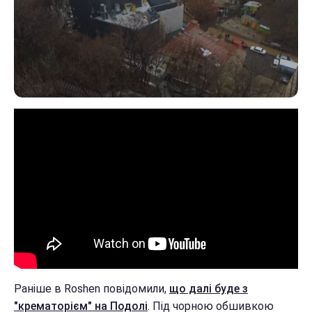
Раніше в Roshen повідомили,
що далі буде з
"крематорієм" на Подолі
. Під чорною обшивкою