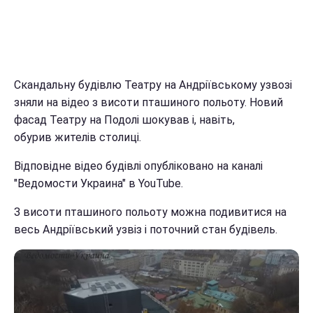
Скандальну будівлю Театру на Андріївському узвозі
зняли на відео з висоти пташиного польоту. Новий
фасад Театру на Подолі шокував і, навіть,
обурив жителів столиці.
Відповідне відео будівлі опубліковано на каналі
"Ведомости Украина" в YouTube.
З висоти пташиного польоту можна подивитися на
весь Андріївський узвіз і поточний стан будівель.