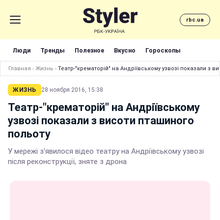
rbc.ua
Люди
Тренды
Полезное
Вкусно
Гороскопы
Главная
›
Жизнь
›
Театр-"крематорій" на Андріївському узвозі показали з в
ЖИЗНЬ
28 ноября 2016, 15:38
Театр-"крематорій" на Андріївському
узвозі показали з висоти пташиного
польоту
У мережі з'явилося відео театру на Андріївському узвозі
після реконструкції, зняте з дрона