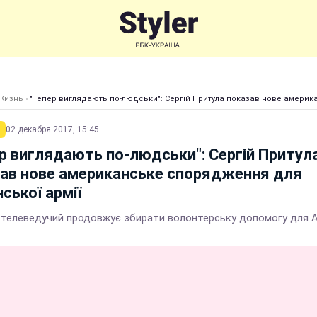
Жизнь
›
"Тепер виглядають по-людськи": Сергій Притула показав нове америк
02 декабря 2017, 15:45
р виглядають по-людськи": Сергій Притул
ав нове американське спорядження для
нської армії
 телеведучий продовжує збирати волонтерську допомогу для 