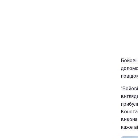
Бойові 
допомо
повідо
"Бойов
вигляд
прибул
Конста
виконан
каже ві