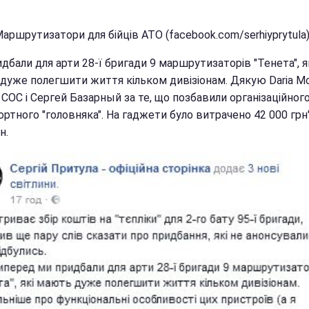
аршрутизатори для бійців АТО (facebook.com/serhiyprytula
дбали для арти 28-ї бригади 9 маршрутизаторів "Тенета", я
дуже полегшити життя кільком дивізіонам. Дякую Daria M
 СОС і Сергей Базарный за те, що позбавили організаційного
ртного "головняка". На гаджети було витрачено 42 000 грн"
н.