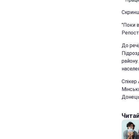
Скриншо
"Поки в
Репости
До речі
Підроз
району
населен
Спікер 
Мінськи
Донецьк
Чита