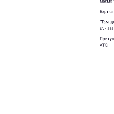
маємо 
Вартіс
"Там щ
є", - з
Притул
АТО.