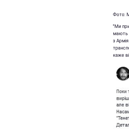
Фото: М
"Ми при
мають 
з Армія
транспо
каже ві