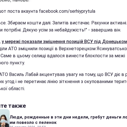
т поста акаунта facebook.com/serhiyprytula
се. Збираєм кошти далі. Запитів вистачає. Рахунки активні.
 потрібні. Дякую усім за небайдужість!" - завершив він.
,
у мережі показали зміцнення позицій ВСУ під Донецьком
діли АТО зміцнили позиції в Верхнеторецком Ясинуватсько
. Саме в цьому селищі вдалося винести блокпости за межі
ого пункту.
АТО Василь Лабай акцентував увагу на тому, що ВСУ діє в
х угод і не перетинає лінію зіткнення з окупованими тери
ої області.
йте также
Люди, рожденные в эти дни недели, гребут деньги л
им повезло с пеленок