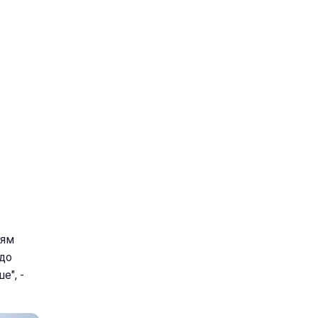
.
лям
 до
е", -