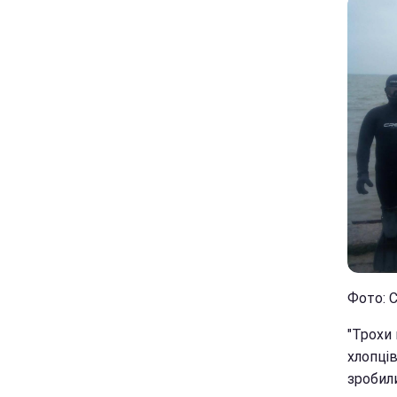
Фото: С
"Трохи
хлопців
зробили