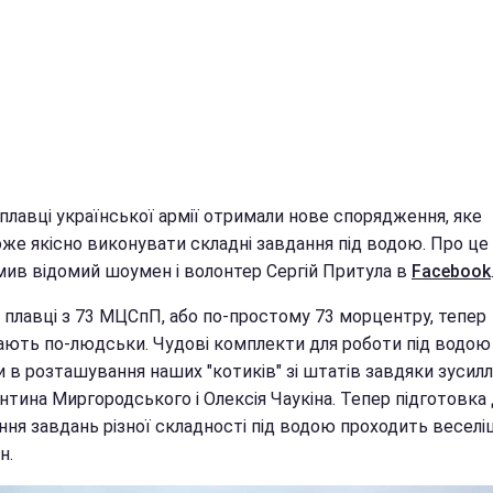
плавці української армії отримали нове спорядження, яке
же якісно виконувати складні завдання під водою. Про це
мив відомий шоумен і волонтер Сергій Притула в
Facebook
і плавці з 73 МЦСпП, або по-простому 73 морцентру, тепер
ають по-людськи. Чудові комплекти для роботи під водою
и в розташування наших "котиків" зі штатів завдяки зусил
нтина Миргородського і Олексія Чаукіна. Тепер підготовка
ня завдань різної складності під водою проходить веселіш
н.