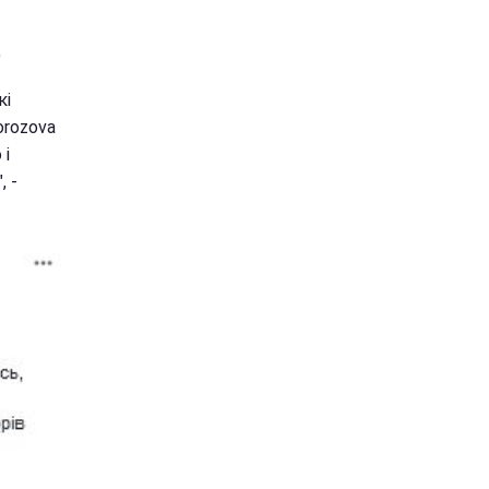
)
кі
orozova
 і
, -