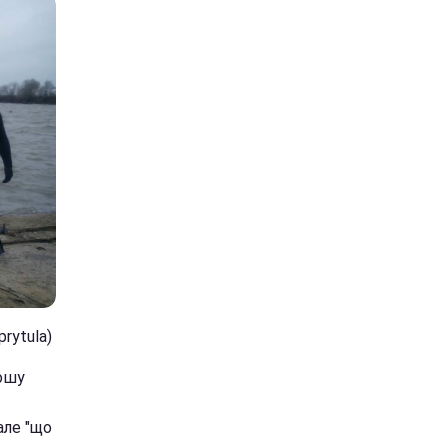
rytula)
рошу
але "що