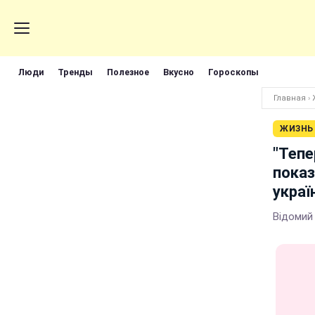
Люди
Тренды
Полезное
Вкусно
Гороскопы
Главная
›
ЖИЗНЬ
"Тепе
показ
украї
Відомий