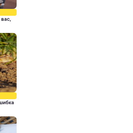
 вас,
ошибка