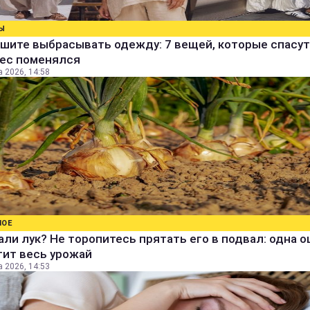
Ы
шите выбрасывать одежду: 7 вещей, которые спасут
вес поменялся
а 2026, 14:58
НОЕ
ли лук? Не торопитесь прятать его в подвал: одна 
тит весь урожай
а 2026, 14:53