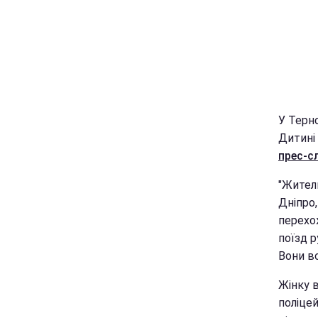
У Терно
Дитині 
прес-с
"Жител
Дніпро
перехож
поїзд р
Вони вс
Жінку в
поліцей