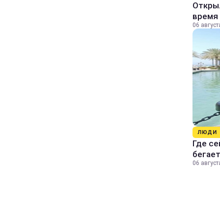
Открыл
время 
06 август
ЛЮДИ
Где се
бегае
06 август