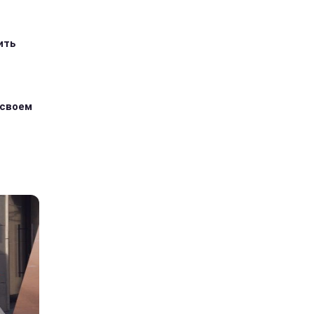
ить
 своем