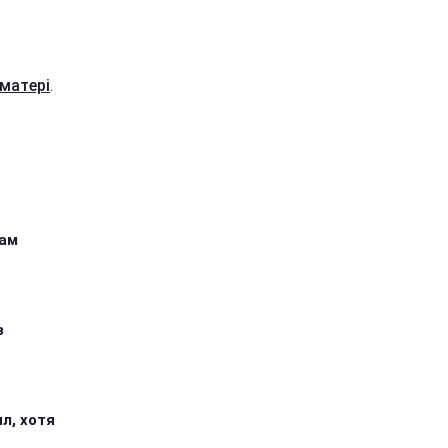
 матері
.
кам
з
л, хотя