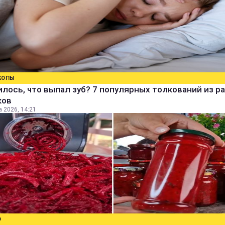
КОПЫ
лось, что выпал зуб? 7 популярных толкований из р
ков
а 2026, 14:21
О