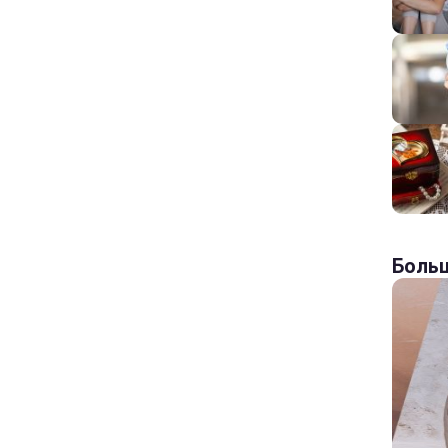
Больш