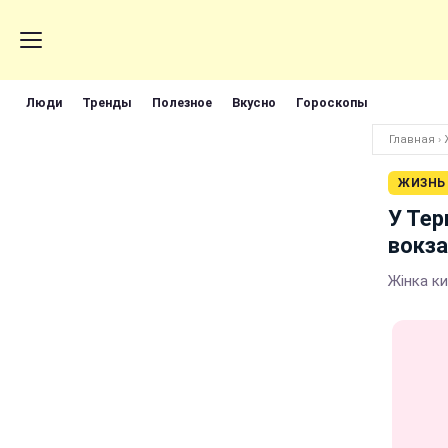
Люди
Тренды
Полезное
Вкусно
Гороскопы
Главная
›
ЖИЗНЬ
У Тер
вокза
Жінка ки