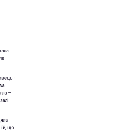
хала.
ла
авець -
ва
гла –
алі.
цяла
їй, що