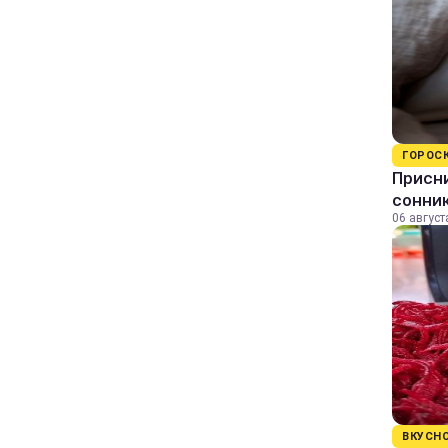
ГОРОС
Присни
сонни
06 август
ВКУСН