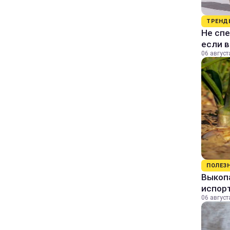
ТРЕНД
Не спе
если 
06 август
ПОЛЕЗ
Выкопа
испор
06 август