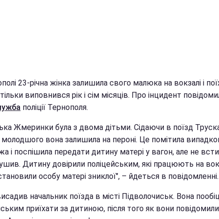
полі 23-річна жінка залишила свого малюка на вокзалі і пої
тільки виповнився рік і сім місяців. Про інцидент повідоми
лужба
поліції Тернополя.
ька Жмеринки була з двома дітьми. Сідаючи в поїзд Труск
, молодшого вона залишила на пероні. Це помітила випадко
а і поспішила передати дитину матері у вагон, але не всти
ушив. Дитину довірили поліцейським, які працюють на вокз
тановили особу матері зниклої", – йдеться в повідомленні.
исадив начальник поїзда в місті Підволочиськ. Вона пообі
ським приїхати за дитиною, після того як вони повідомили 