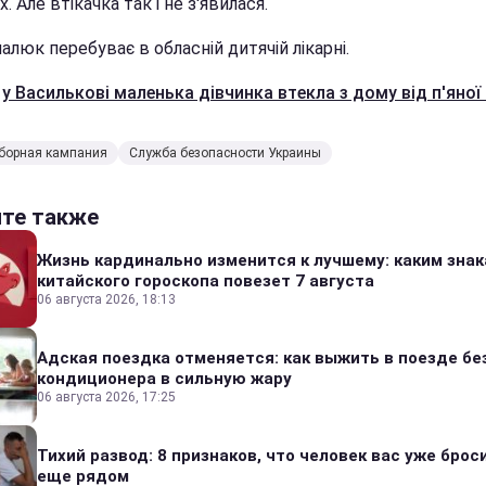
их. Але втікачка так і не з'явилася.
алюк перебуває в обласній дитячій лікарні.
е
у Василькові маленька дівчинка втекла з дому від п'яної
борная кампания
Служба безопасности Украины
йте также
Жизнь кардинально изменится к лучшему: каким зна
китайского гороскопа повезет 7 августа
06 августа 2026, 18:13
Адская поездка отменяется: как выжить в поезде бе
кондиционера в сильную жару
06 августа 2026, 17:25
Тихий развод: 8 признаков, что человек вас уже броси
еще рядом