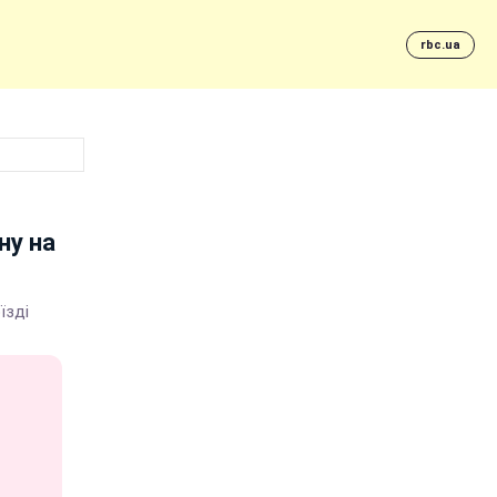
rbc.ua
ну на
їзді