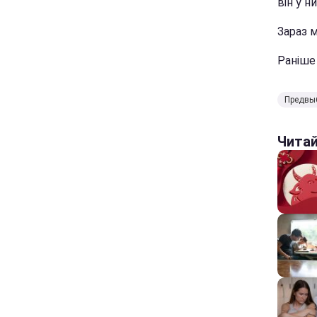
він у н
Зараз м
Раніш
Предвы
Чита