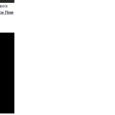
воїх
си Ліни