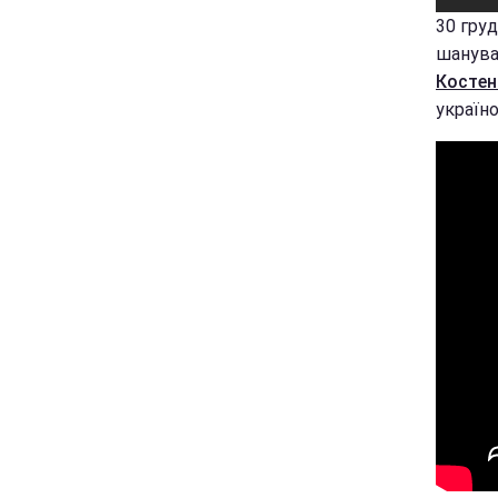
30 груд
шанува
Костен
україн