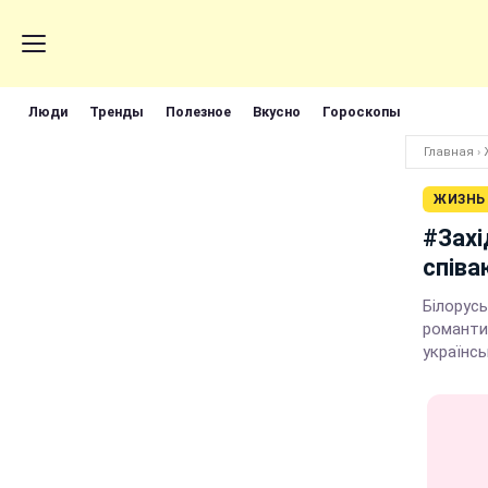
Люди
Тренды
Полезное
Вкусно
Гороскопы
Главная
›
ЖИЗНЬ
#Захі
співа
Білорусь
романтик
українсь