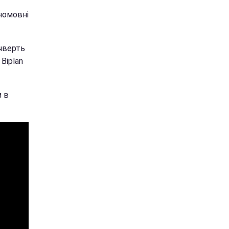
їномовні
 чверть
Biplan
 в