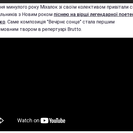
ня минулого року Міхалок зі своїм колективом привітали с
льників з Новим роком
піснею на вірші легендарної поете
ко
. Саме композиція "Вечірнє сонце" стала першим
омовним твором в репертуарі Brutto.