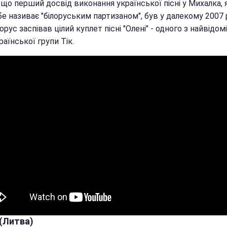
 що перший досвід виконання української пісні у Михалка, 
е називає "білоруським партизаном", був у далекому 2007 р
лорус заспівав цілий куплет пісні "Олені" - одного з найвідо
країнської групи Тік.
 (Литва)