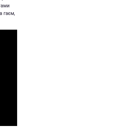
тами
а гаєм,