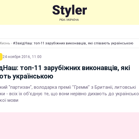
Жизнь
›
#ЗахідНаш: топ-11 зарубіжних виконавців, які співають українською
24 ноября 2016, 11:00
дНаш: топ-11 зарубіжних виконавців, які
ють українською
кий "партизан", володарка премії "Греммі" з Британії, литовські
и - всіх їх об'єднує те, що вони нерівно дихають до української
кої мови