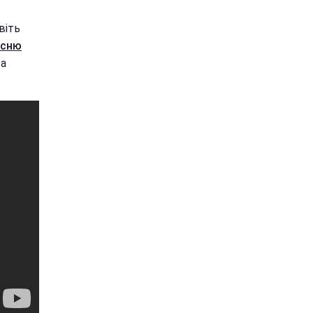
віть
існю
та