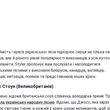
ність і краса української пісні підкорює серця не тільки с
ів, але й різного рівня популярності виконавців з усіх куточ
ланети. Styler пропонує вам послухати і насолодитися
ькими піснями у виконанні білорусів, канадців, англійців,
ців, литовців, поляків та представників інших країн.
 Стоун (Великобританія)
вно відома британська соул-співачка, володарка премії "Г
ала українську народну пісню
. Відомо, що Джосс, яка зараз
є світове турне, в кожній з країн шукає музикантів, щоб з