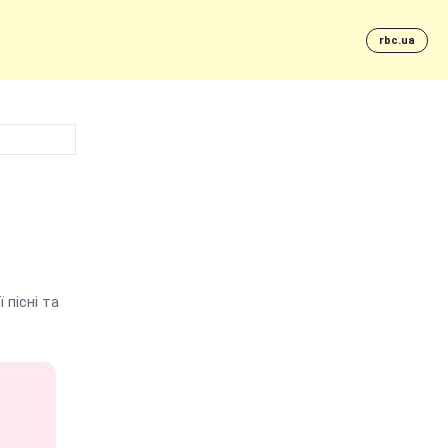
rbc.ua
 пісні та