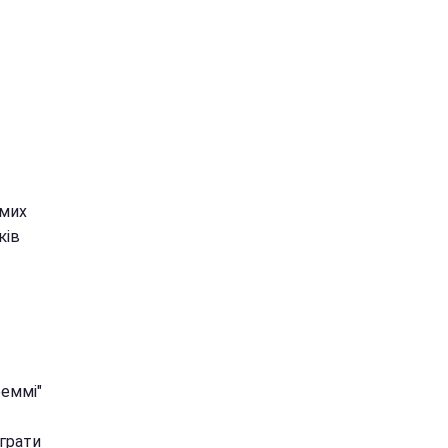
амих
ків
реммі"
іграти