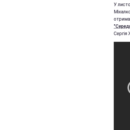
У листо
Міхалко
отрима
"Середн
Сергія 