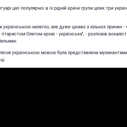
туарі цієї популярної в їх рідній країні групи цілих три укра
и українською нелегко, але дуже цікаво з кількох причин -
 гітаристом Олегом крові - українська", - розповів вокаліст 
ельман.
пісня українською мовою була представлена музикантами
ці.