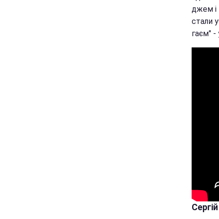
джем і 
стали у
гаєм" 
Сергій