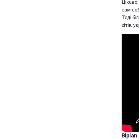
Цікаво,
сам себ
Тоді бі
хітів у
Biplan