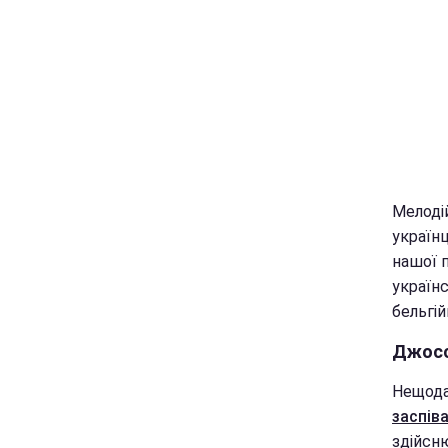
Мелодій
українц
нашої п
українс
бельгій
Джосс
Нещода
заспів
здійсню