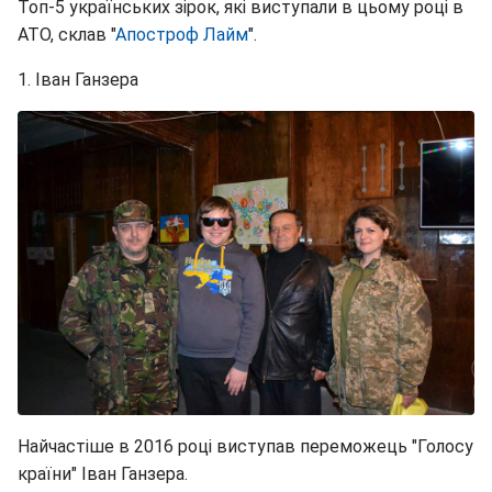
Топ-5 українських зірок, які виступали в цьому році в
АТО, склав "
Апостроф Лайм
".
1. Іван Ганзера
Найчастіше в 2016 році виступав переможець "Голосу
країни" Іван Ганзера.