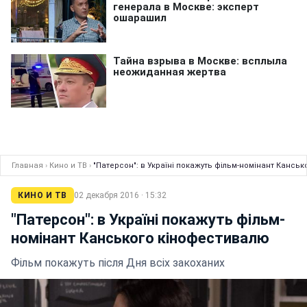
Главная
›
Кино и ТВ
›
"Патерсон": в Україні покажуть фільм-номінант Кансь
КИНО И ТВ
02 декабря 2016 · 15:32
"Патерсон": в Україні покажуть фільм-
номінант Канського кінофестивалю
Фільм покажуть після Дня всіх закоханих