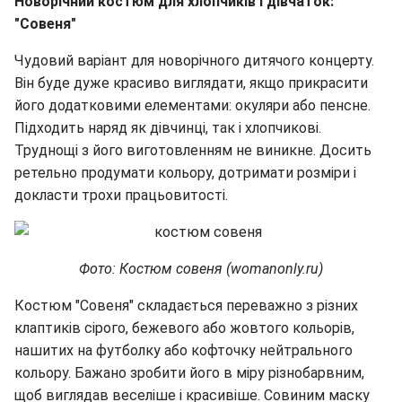
Новорічний костюм для хлопчиків і дівчаток:
"Совеня"
Чудовий варіант для новорічного дитячого концерту.
Він буде дуже красиво виглядати, якщо прикрасити
його додатковими елементами: окуляри або пенсне.
Підходить наряд як дівчинці, так і хлопчикові.
Труднощі з його виготовленням не виникне. Досить
ретельно продумати кольору, дотримати розміри і
докласти трохи працьовитості.
Фото: Костюм совеня (womanonly.ru)
Костюм "Совеня" складається переважно з різних
клаптиків сірого, бежевого або жовтого кольорів,
нашитих на футболку або кофточку нейтрального
кольору. Бажано зробити його в міру різнобарвним,
щоб виглядав веселіше і красивіше. Совиним маску