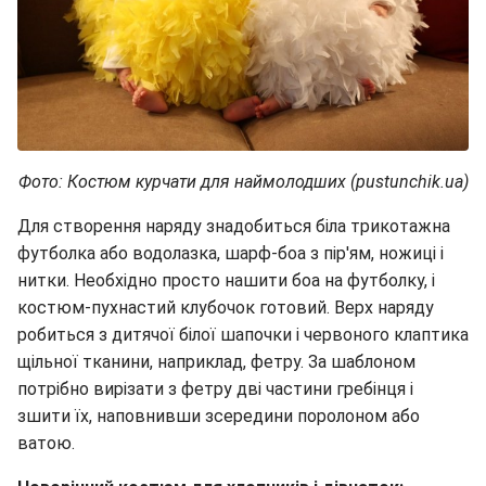
Фото: Костюм курчати для наймолодших (pustunchik.ua)
Для створення наряду знадобиться біла трикотажна
футболка або водолазка, шарф-боа з пір'ям, ножиці і
нитки. Необхідно просто нашити боа на футболку, і
костюм-пухнастий клубочок готовий. Верх наряду
робиться з дитячої білої шапочки і червоного клаптика
щільної тканини, наприклад, фетру. За шаблоном
потрібно вирізати з фетру дві частини гребінця і
зшити їх, наповнивши зсередини поролоном або
ватою.