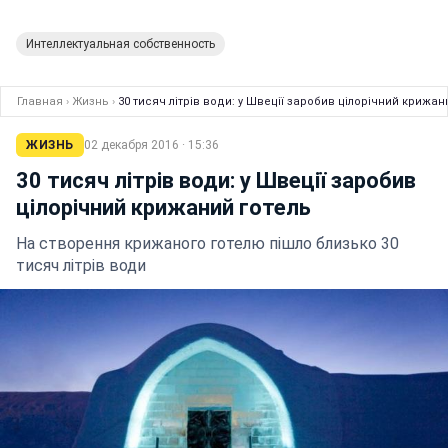
Интеллектуальная собственность
Главная
›
Жизнь
›
30 тисяч літрів води: у Швеції заробив цілорічний крижан
ЖИЗНЬ
02 декабря 2016 · 15:36
30 тисяч літрів води: у Швеції заробив
цілорічний крижаний готель
На створення крижаного готелю пішло близько 30
тисяч літрів води