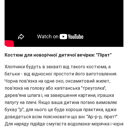
Костюм для новорічної дитячої вечірки: "Пірат"
Хлопчики будуть в захваті від такого костюма, а
батьки - від відносної простоти його виготовлення.
Чорна пов'язка на одне око, оксамитовий жилет,
пов'язка на голову або капітанська "треуголка",
дерев'яна шпага і, на завершення картини, іграшка
папугу на плечі. Якщо ваша дитина погано вимовляє
букву "р", для нього це буде хороша практика, адже
доведеться всім пояснювати що він: "Ар-р-р, пірат!".
Для наряду пiдiйде смугаста водолазка-морячка і чорнi