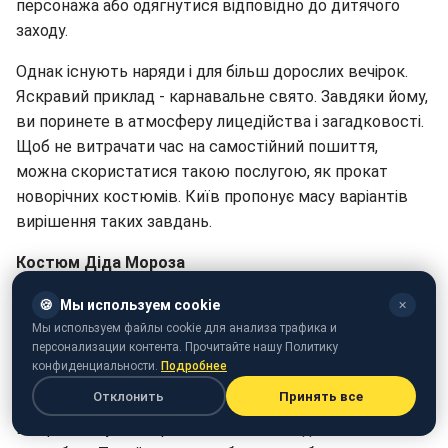
персонажа або одягнутися відповідно до дитячого
заходу.
Однак існують наряди і для більш дорослих вечірок.
Яскравий приклад - карнавальне свято. Завдяки йому,
ви поринете в атмосферу лицедійства і загадковості.
Щоб не витрачати час на самостійний пошиття,
можна скористатися такою послугою, як прокат
новорічних костюмів. Київ пропонує масу варіантів
вирішення таких завдань.
Костюм Діда Мороза
Один з найяскравіших і найпопулярніших персонажів
🍪
Мы используем cookie
✕
новорічних свят. Якщо заглибитися в стандарти, за
Мы используем файлы cookie для анализа трафика и
персонализации контента. Прочитайте нашу Политику
якими повинен створюватися такий костюм, то
конфиденциальности.
Подробнее
можна виділити яскраві кольори і мудрі розпису на
Отклонить
Принять все
взутті та одязі. Може зустрічатися як в синьому, так і
в червоному кольорі. Все залежить від ваших