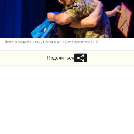
Фото: Концерт Океану Ельзи в АТО (lime.apostrophe.ua)
Поделиться