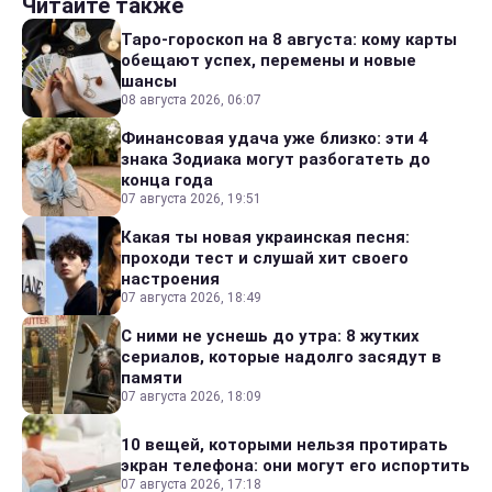
Читайте также
Таро-гороскоп на 8 августа: кому карты
обещают успех, перемены и новые
шансы
08 августа 2026, 06:07
Финансовая удача уже близко: эти 4
знака Зодиака могут разбогатеть до
конца года
07 августа 2026, 19:51
Какая ты новая украинская песня:
проходи тест и слушай хит своего
настроения
07 августа 2026, 18:49
С ними не уснешь до утра: 8 жутких
сериалов, которые надолго засядут в
памяти
07 августа 2026, 18:09
10 вещей, которыми нельзя протирать
экран телефона: они могут его испортить
07 августа 2026, 17:18