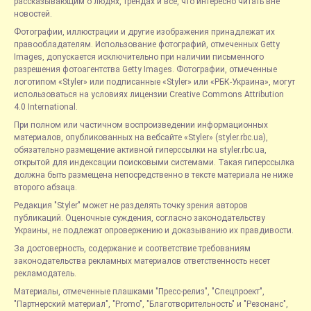
рассказывающим о людях, трендах и всё, что интересно читать вне
новостей.
Фотографии, иллюстрации и другие изображения принадлежат их
правообладателям. Использование фотографий, отмеченных Getty
Images, допускается исключительно при наличии письменного
разрешения фотоагентства Getty Images. Фотографии, отмеченные
логотипом «Styler» или подписанные «Styler» или «РБК-Украина», могут
использоваться на условиях лицензии Creative Commons Attribution
4.0 International.
При полном или частичном воспроизведении информационных
материалов, опубликованных на вебсайте «Styler» (styler.rbc.ua),
обязательно размещение активной гиперссылки на styler.rbc.ua,
открытой для индексации поисковыми системами. Такая гиперссылка
должна быть размещена непосредственно в тексте материала не ниже
второго абзаца.
Редакция "Styler" может не разделять точку зрения авторов
публикаций. Оценочные суждения, согласно законодательству
Украины, не подлежат опровержению и доказыванию их правдивости.
За достоверность, содержание и соответствие требованиям
законодательства рекламных материалов ответственность несет
рекламодатель.
Материалы, отмеченные плашками "Пресс-релиз", "Спецпроект",
"Партнерский материал", "Promo", "Благотворительность" и "Резонанс",