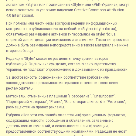
логотипом «Styler» или подписанные «Styler» или «РБК-Украина», могут
использоваться на условиях лицензии Creative Commons Attribution
4.0 International.
При полном или частичном воспроизведении информационных
материалов, опубликованных на вебсайте «Styler» (styler.rbc.ua),
обязательно размещение активной гиперссылки на styler.rbc.ua,
открытой для индексации поисковыми системами. Такая гиперссылка
должна быть размещена непосредственно в тексте материала не ниже
второго абзаца.
Редакция "Styler" может не разделять точку зрения авторов
публикаций. Оценочные суждения, согласно законодательству
Украины, не подлежат опровержению и доказыванию их правдивости.
За достоверность, содержание и соответствие требованиям
законодательства рекламных материалов ответственность несет
рекламодатель.
Материалы, отмеченные плашками "Пресс-релиз", "Спецпроект",
"Партнерский материал", "Promo", "Благотворительность" и "Резонанс",
размещаются на правах рекламы.
Рубрика «Новости компаний» является информационным форматом,
содержащим новости, сообщения и объявления, связанные с
деятельностью компаний, и основывается на информации,
предоставленной соответствующими компаниями. Редакция не несет