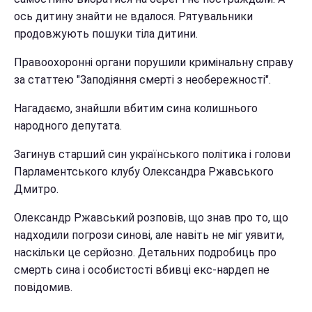
ось дитину знайти не вдалося. Рятувальники
продовжують пошуки тіла дитини.
Правоохоронні органи порушили кримінальну справу
за статтею "Заподіяння смерті з необережності".
Нагадаємо, знайшли вбитим сина колишнього
народного депутата.
Загинув старший син українського політика і голови
Парламентського клубу Олександра Ржавського
Дмитро.
Олександр Ржавський розповів, що знав про то, що
надходили погрози синові, але навіть не міг уявити,
наскільки це серйозно. Детальних подробиць про
смерть сина і особистості вбивці екс-нардеп не
повідомив.