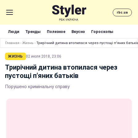
rbc.ua
Люди
Тренды
Полезное
Вкусно
Гороскопы
Главная
›
Жизнь
›
Трирічний дитина втопилася через пустощі п'яних батькі
ЖИЗНЬ
02 июля 2018, 23:06
Трирічний дитина втопилася через
пустощі п'яних батьків
Порушено кримінальну справу