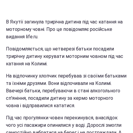
В Якутії загинула трирічна дитина під час катання на
моторному човні. Про це повідомляє російське
видання life.ru.
Повідомляється, що нетверезі батьки посадили
трирічну дитину керувати моторним човном під час
катання на Колимі.
На відпочинку хлопчик перебував зі своїми батьками
та їхніми друзями. Вони відпочивали на Колимі.
Ввечері батьки, перебуваючи в стані алкогольного
сп'яніння, посадили дитину за кермо моторного
човна і відправилися кататися.
Під час прогулянки човен перекинувся, внаслідок
чого усі пасажири опинилися у воді. Дорослі змогли
самостійно вибратися на берег і не постраждали. А