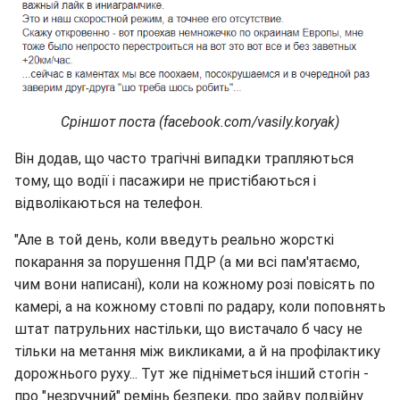
Сріншот поста (facebook.com/vasily.koryak)
Він додав, що часто трагічні випадки трапляються
тому, що водії і пасажири не пристібаються і
відволікаються на телефон.
"Але в той день, коли введуть реально жорсткі
покарання за порушення ПДР (а ми всі пам'ятаємо,
чим вони написані), коли на кожному розі повісять по
камері, а на кожному стовпі по радару, коли поповнять
штат патрульних настільки, що вистачало б часу не
тільки на метання між викликами, а й на профілактику
дорожнього руху... Тут же підніметься інший стогін -
про "незручний" ремінь безпеки, про зайву подвійну