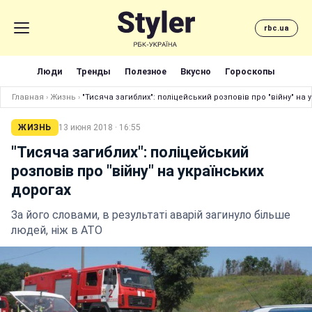
rbc.ua
Люди
Тренды
Полезное
Вкусно
Гороскопы
Главная
›
Жизнь
›
"Тисяча загиблих": поліцейський розповів про "війну" на 
ЖИЗНЬ
13 июня 2018 · 16:55
"Тисяча загиблих": поліцейський
розповів про "війну" на українських
дорогах
За його словами, в результаті аварій загинуло більше
людей, ніж в АТО