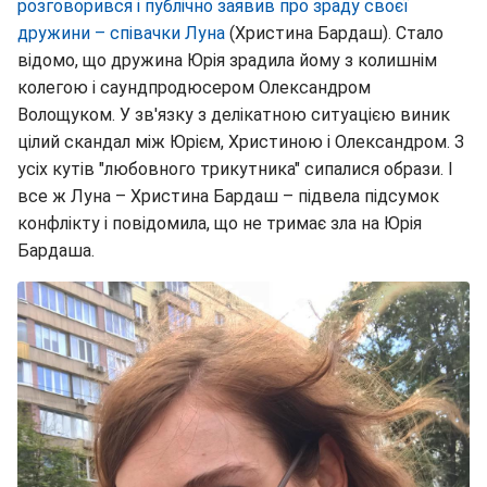
розговорився і публічно заявив про зраду своєї
дружини – співачки Луна
(Христина Бардаш). Стало
відомо, що дружина Юрія зрадила йому з колишнім
колегою і саундпродюсером Олександром
Волощуком. У зв'язку з делікатною ситуацією виник
цілий скандал між Юрієм, Христиною і Олександром. З
усіх кутів "любовного трикутника" сипалися образи. І
все ж Луна – Христина Бардаш – підвела підсумок
конфлікту і повідомила, що не тримає зла на Юрія
Бардаша.