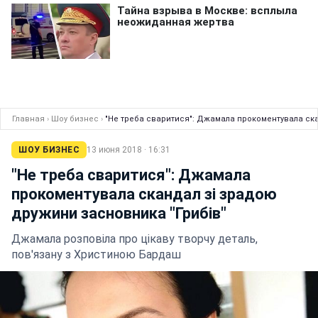
Главная
›
Шоу бизнес
›
"Не треба сваритися": Джамала прокоментувала ска
ШОУ БИЗНЕС
13 июня 2018 · 16:31
"Не треба сваритися": Джамала
прокоментувала скандал зі зрадою
дружини засновника "Грибів"
Джамала розповіла про цікаву творчу деталь,
пов'язану з Христиною Бардаш