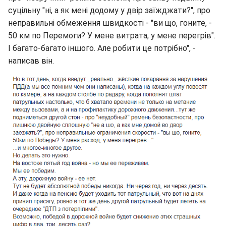
суцільну "ні, а як мені додому у двір заїжджати?", про
неправильні обмеження швидкості - "ви що, гоните, -
50 км по Перемоги? У мене витрата, у мене перегрів".
І багато-багато іншого. Але робити це потрібно", -
написав він.