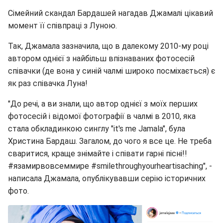
Сімейний скандал Бардашей нагадав Джамалі цікавий
момент її співпраці з Луною.
Так, Джамала зазначила, що в далекому 2010-му році
автором однієї з найбільш впізнаваних фотосесій
співачки (де вона у синій чалмі широко посміхається) є
як раз співачка Луна!
"До речі, а ви знали, що автор однієї з моїх перших
фотосесій і відомої фотографії в чалмі в 2010, яка
стала обкладинкою синглу "it's me Jamala", була
Христина Бардаш. Загалом, до чого я все це. Не треба
сваритися, краще знімайте і співати гарні пісні!!
#язамирвовсеммире #smilethroughyourheartisaching", -
написала Джамала, опублікувавши серію історичних
фото.