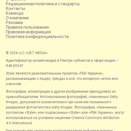
Редакционная политика и стандарты
Контакты
Команда
О компании
Реклама
Правила пользования
Правовая информация
Политика конфиденциальности
© 2026 LLC «UBT MEDIA»
Идентификатор онлайн-медиа в Реестре субъектов в сфере медиа —
R40-05347
Styler является развлекательным проектом «РБК-Украина»,
рассказывающим о людях, трендах и всё, что интересно читать вне
новостей.
Фотографии, иллюстрации и другие изображения принадлежат их
правообладателям. Использование фотографий, отмеченных Getty
Images, допускается исключительно при наличии письменного
разрешения фотоагентства Getty Images. Фотографии, отмеченные
логотипом «Styler» или подписанные «Styler» или «РБК-Украина», могут
использоваться на условиях лицензии Creative Commons Attribution
4.0 International.
При полном или частичном воспроизведении информационных