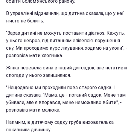
освіти Солом'янського району.
В управлінні відзначили, що дитина сказала, що у неї
нічого не болить.
"Зараз дитині не можуть поставити діагноз. Кажуть,
у нього невроз, під питанням епілепсія, порушення
сну. Ми проходимо курс лікування, ходимо на уколи", -
розповіла мати хлопчика.
Жінка перевела сина в інший дитсадок, але негативні
спогади у нього залишилися.
"Нещодавно ми проходили повз старого садка. І
дитина сказала: "Мама, це - поганий садок. Мене там
убивали, але я впорався, мене неможливо вбити", -
розповіла мати малюка.
Напмнім, в дитячому садку груба вихователька
покалічила дівчинку.