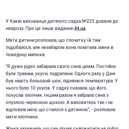
У Києві вихованця дитячого садка №225 довели до
неврозу. Про це пише видання
44.ua
.
Мати дитини розповіла, що спочатку їй там
подобалося, але незабаром вона помітила зміни в
поведінці малюка.
"Я дуже рідко забирала свого сина цілим. Постійно
були травми, укуси, подряпини. Одного разу у Дані
був навіть больовий шок, піднялася температура. У
нього було 10 укусів. У садку сказали, що його
покусав хлопчик. Іншим разом я забрала сина з
опухлою червоною щокою. А вихователь так і не
відповіла мені, що сталося з дитиною", - розповіла
мати хлопчика.
Жінка зазначила, що син почав скаржитися на побої