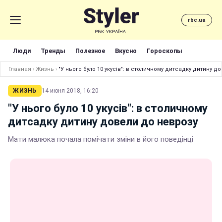
rbc.ua
Люди
Тренды
Полезное
Вкусно
Гороскопы
Главная
›
Жизнь
›
"У нього було 10 укусів": в столичному дитсадку дитину д
ЖИЗНЬ
14 июня 2018, 16:20
"У нього було 10 укусів": в столичному
дитсадку дитину довели до неврозу
Мати малюка почала помічати зміни в його поведінці