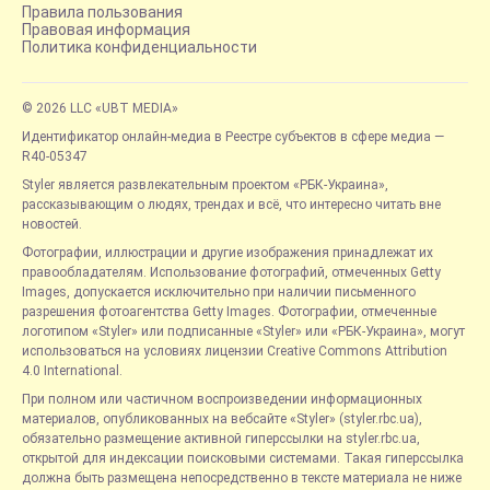
Правила пользования
Правовая информация
Политика конфиденциальности
© 2026 LLC «UBT MEDIA»
Идентификатор онлайн-медиа в Реестре субъектов в сфере медиа —
R40-05347
Styler является развлекательным проектом «РБК-Украина»,
рассказывающим о людях, трендах и всё, что интересно читать вне
новостей.
Фотографии, иллюстрации и другие изображения принадлежат их
правообладателям. Использование фотографий, отмеченных Getty
Images, допускается исключительно при наличии письменного
разрешения фотоагентства Getty Images. Фотографии, отмеченные
логотипом «Styler» или подписанные «Styler» или «РБК-Украина», могут
использоваться на условиях лицензии Creative Commons Attribution
4.0 International.
При полном или частичном воспроизведении информационных
материалов, опубликованных на вебсайте «Styler» (styler.rbc.ua),
обязательно размещение активной гиперссылки на styler.rbc.ua,
открытой для индексации поисковыми системами. Такая гиперссылка
должна быть размещена непосредственно в тексте материала не ниже