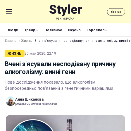
rbc.ua
Люди
Тренды
Полезное
Вкусно
Гороскопы
Главная
›
Жизнь
›
Вчені з'ясували несподівану причину алкоголізму: винні 
ЖИЗНЬ
30 мая 2020, 22:19
Вчені з'ясували несподівану причину
алкоголізму: винні гени
Нове дослідження показало, що алкоголізм
безпосередньо пов'язаний з генетичними варіаціями
Анна Шиканова
редактор ленты новостей