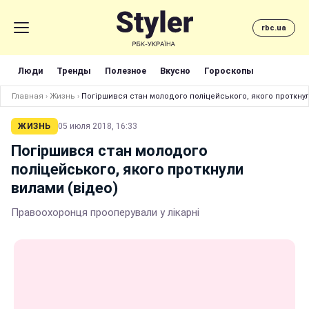
rbc.ua
Люди
Тренды
Полезное
Вкусно
Гороскопы
Главная
›
Жизнь
›
Погіршився стан молодого поліцейського, якого проткнул
ЖИЗНЬ
05 июля 2018, 16:33
Погіршився стан молодого
поліцейського, якого проткнули
вилами (відео)
Правоохоронця прооперували у лікарні