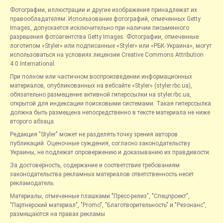
Фотографии, иллюстрации и другие изображения принадлежат их
правообладателям. Использование фотографий, отмеченных Getty
Images, допускается исключительно при наличии письменного
разрешения фотоагентства Getty Images. Фотографии, отмеченные
логотипом «Styler» или подписанные «Styler» или «РБК-Украина», могут
использоваться на условиях лицензии Creative Commons Attribution
4.0 International.
При полном или частичном воспроизведении информационных
материалов, опубликованных на вебсайте «Styler» (styler.rbc.ua),
обязательно размещение активной гиперссылки на styler.rbc.ua,
открытой для индексации поисковыми системами. Такая гиперссылка
должна быть размещена непосредственно в тексте материала не ниже
второго абзаца.
Редакция "Styler" может не разделять точку зрения авторов
публикаций. Оценочные суждения, согласно законодательству
Украины, не подлежат опровержению и доказыванию их правдивости.
За достоверность, содержание и соответствие требованиям
законодательства рекламных материалов ответственность несет
рекламодатель.
Материалы, отмеченные плашками "Пресс-релиз", "Спецпроект",
"Партнерский материал", "Promo", "Благотворительность" и "Резонанс",
размещаются на правах рекламы.