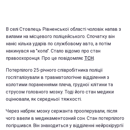
В селі Стовпець Рівненської області чоловік напав з
вилами на місцевого поліцейського. Спочатку він
наніс кілька ударів по службовому авто, а потім
накинувся на "копа". Стало відомо про стан
правоохоронця. Про це повідомляє
ТСН
.
Потерпілого 25-річного співробітника поліції
госпіталізували в травматологічне відділення з
колотими пораненнями плеча, грудної клітини та
струсом головного мозку. Тоді його стан медики
оцінювали, як середньої тяжкості.
Через набряк мозку сержанта прооперували, після
чого ввели в медикаментозний сон. Стан потерпілого
погіршився. Він знаходиться у відділенні нейрохірургії