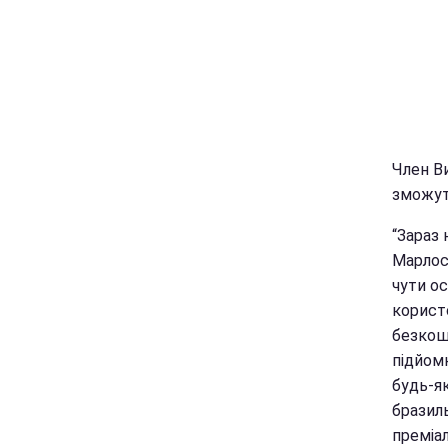
Член В
зможут
“Зараз 
Марлоса
чути о
користо
безкош
підйом
будь-я
бразиль
преміал