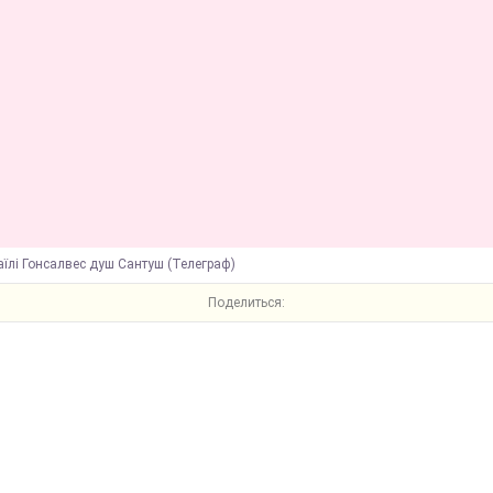
аїлі Гонсалвес душ Сантуш (Телеграф)
Поделиться: