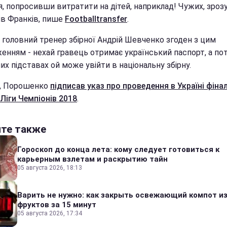
я, попросивши витратити на дітей, наприклад! Чужих, зрозум
ів Франків, пише
Footballtransfer
.
, головний тренер збірної Андрій Шевченко згоден з цим
енням - нехай гравець отримає український паспорт, а пот
их підставах ой може увійти в національну збірну.
і, Порошенко
підписав указ про проведення в Україні фіна
Ліги Чемпіонів 2018
.
йте также
Гороскоп до конца лета: кому следует готовиться к
карьерным взлетам и раскрытию тайн
05 августа 2026, 18:13
Варить не нужно: как закрыть освежающий компот и
фруктов за 15 минут
05 августа 2026, 17:34