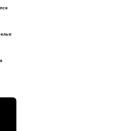
ился
елья:
а