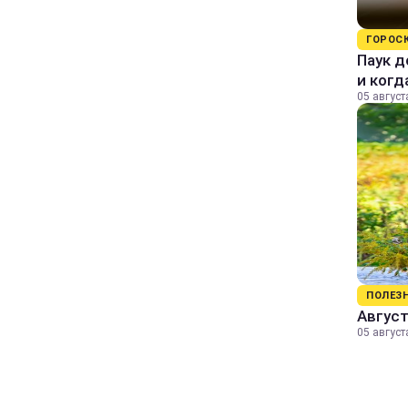
ГОРОС
Паук д
и когд
05 август
ПОЛЕЗ
Август
05 август