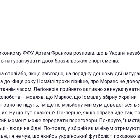
иконкому ФФУ Артем Франков розповів, що в Україні неза
ь натуралізувати двох бразильських спортсменів.
на столі або, якщо завгодно, на порядку денному дві натуралі
 до кінця року і Ісмаїлі трохи пізніше, про Мораес не дово
станнім часом. Легіонерів прийнято активно звинувачувати
любстві - мовляв, що Марлос, що Ісмаїлі у збірну України
товно не підуть, їм ще по мільйону мінімум доведеться в 
них. Ну що тут скажеш? По-перше, якщо справа йде так, т
кий момент може перервати переговори. По-друге, "шахта
ці - люди не бідні. По-третє, у збірній як мінімум отримуют
ьні, і я не чув, що якийсь український футболіст показово в