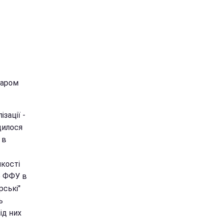
баром
зації -
дилося
 в
якості
о ФФУ в
рські"
ь
ід них