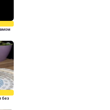
самом
и без