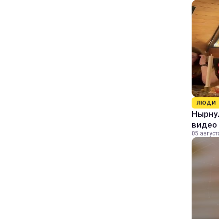
ЛЮДИ
Нырнул
видео
05 август