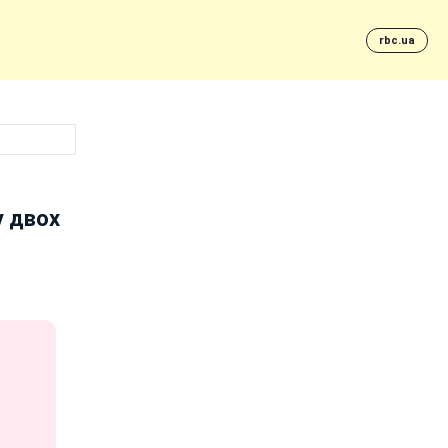
rbc.ua
у двох