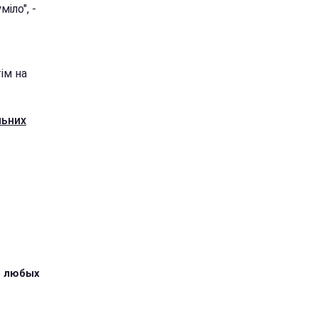
іло", -
ім на
льних
з любых