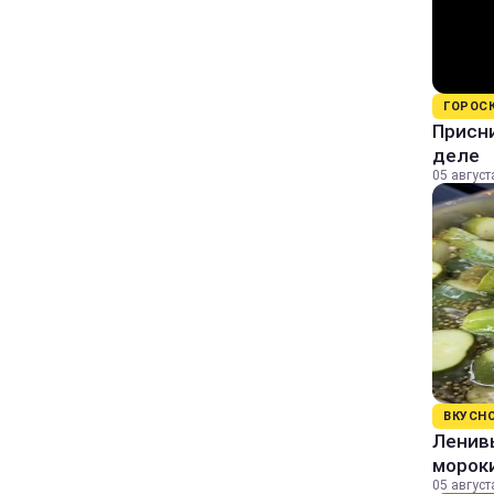
ГОРОС
Присни
деле
05 август
ВКУСН
Ленивы
морок
05 август