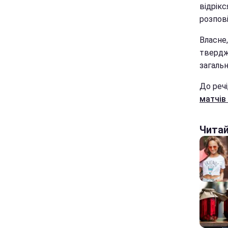
відрікс
розпов
Власне
твердж
загальн
До реч
матчів 
Чита