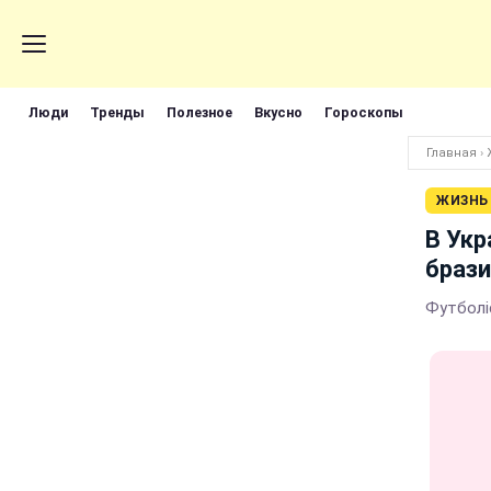
Люди
Тренды
Полезное
Вкусно
Гороскопы
Главная
›
ЖИЗНЬ
В Укр
брази
Футболіс