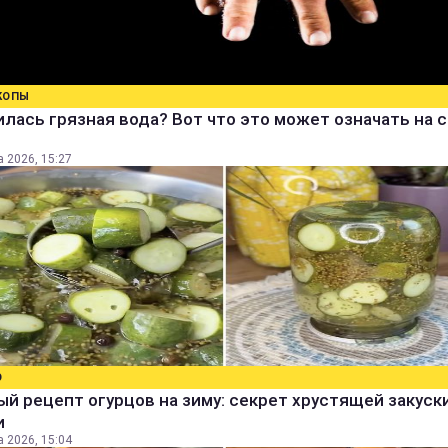
КОПЫ
лась грязная вода? Вот что это может означать на 
а 2026, 15:27
О
й рецепт огурцов на зиму: секрет хрустящей закуск
и
а 2026, 15:04