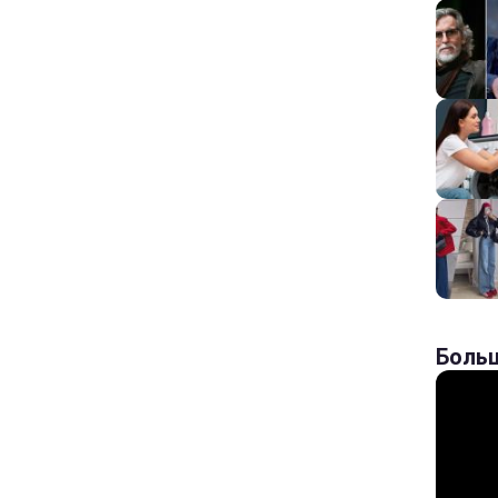
Больш