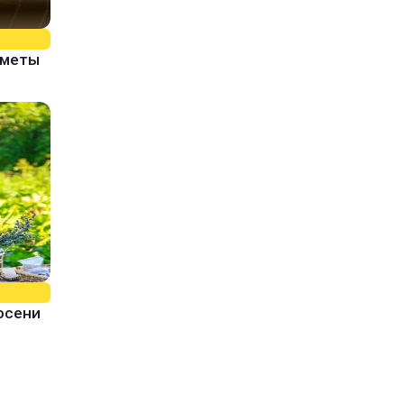
иметы
 осени