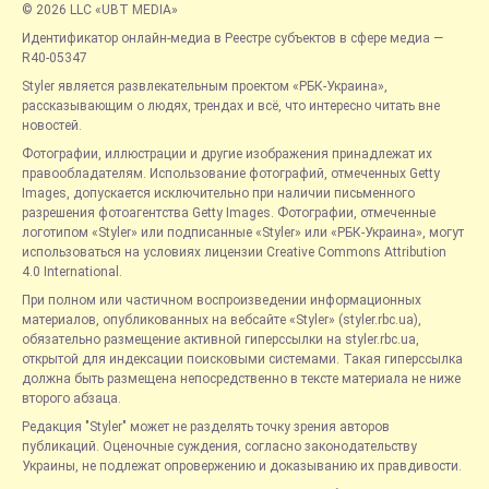
© 2026 LLC «UBT MEDIA»
Идентификатор онлайн-медиа в Реестре субъектов в сфере медиа —
R40-05347
Styler является развлекательным проектом «РБК-Украина»,
рассказывающим о людях, трендах и всё, что интересно читать вне
новостей.
Фотографии, иллюстрации и другие изображения принадлежат их
правообладателям. Использование фотографий, отмеченных Getty
Images, допускается исключительно при наличии письменного
разрешения фотоагентства Getty Images. Фотографии, отмеченные
логотипом «Styler» или подписанные «Styler» или «РБК-Украина», могут
использоваться на условиях лицензии Creative Commons Attribution
4.0 International.
При полном или частичном воспроизведении информационных
материалов, опубликованных на вебсайте «Styler» (styler.rbc.ua),
обязательно размещение активной гиперссылки на styler.rbc.ua,
открытой для индексации поисковыми системами. Такая гиперссылка
должна быть размещена непосредственно в тексте материала не ниже
второго абзаца.
Редакция "Styler" может не разделять точку зрения авторов
публикаций. Оценочные суждения, согласно законодательству
Украины, не подлежат опровержению и доказыванию их правдивости.