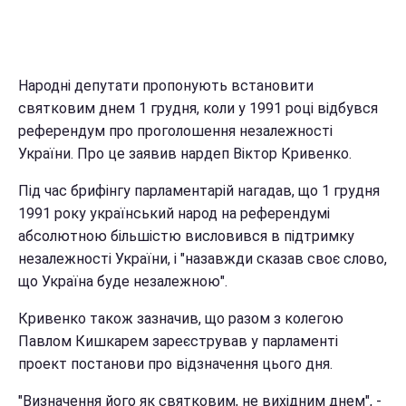
Народні депутати пропонують встановити
святковим днем 1 грудня, коли у 1991 році відбувся
референдум про проголошення незалежності
України. Про це заявив нардеп Віктор Кривенко.
Під час брифінгу парламентарій нагадав, що 1 грудня
1991 року український народ на референдумі
абсолютною більшістю висловився в підтримку
незалежності України, і "назавжди сказав своє слово,
що Україна буде незалежною".
Кривенко також зазначив, що разом з колегою
Павлом Кишкарем зареєстрував у парламенті
проект постанови про відзначення цього дня.
"Визначення його як святковим, не вихідним днем", -