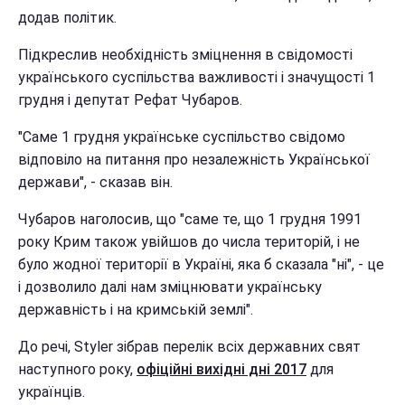
додав політик.
Підкреслив необхідність зміцнення в свідомості
українського суспільства важливості і значущості 1
грудня і депутат Рефат Чубаров.
"Саме 1 грудня українське суспільство свідомо
відповіло на питання про незалежність Української
держави", - сказав він.
Чубаров наголосив, що "саме те, що 1 грудня 1991
року Крим також увійшов до числа територій, і не
було жодної території в Україні, яка б сказала "ні", - це
і дозволило далі нам зміцнювати українську
державність і на кримській землі".
До речі, Styler зібрав перелік всіх державних свят
наступного року,
офіційні вихідні дні 2017
для
українців.