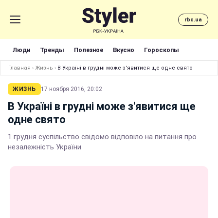
rbc.ua
Люди
Тренды
Полезное
Вкусно
Гороскопы
Главная
›
Жизнь
›
В Україні в грудні може з'явитися ще одне свято
ЖИЗНЬ
17 ноября 2016, 20:02
В Україні в грудні може з'явитися ще
одне свято
1 грудня суспільство свідомо відповіло на питання про
незалежність України