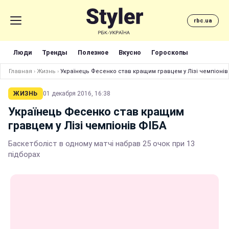
rbc.ua
Люди
Тренды
Полезное
Вкусно
Гороскопы
Главная
›
Жизнь
›
Українець Фесенко став кращим гравцем у Лізі чемпіонів
ЖИЗНЬ
01 декабря 2016, 16:38
Українець Фесенко став кращим
гравцем у Лізі чемпіонів ФІБА
Баскетболіст в одному матчі набрав 25 очок при 13
підборах