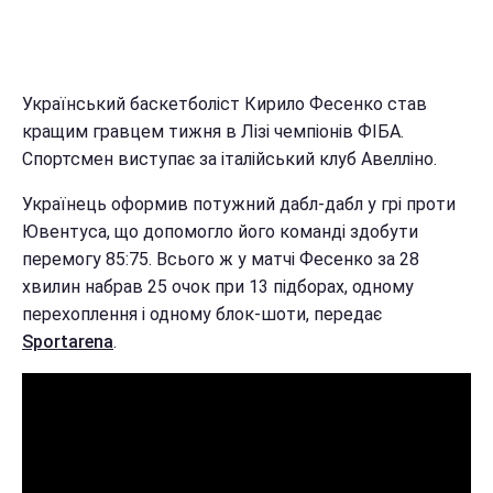
Український баскетболіст Кирило Фесенко став
кращим гравцем тижня в Лізі чемпіонів ФІБА.
Спортсмен виступає за італійський клуб Авелліно.
Українець оформив потужний дабл-дабл у грі проти
Ювентуса, що допомогло його команді здобути
перемогу 85:75. Всього ж у матчі Фесенко за 28
хвилин набрав 25 очок при 13 підборах, одному
перехоплення і одному блок-шоти, передає
Sportarena
.