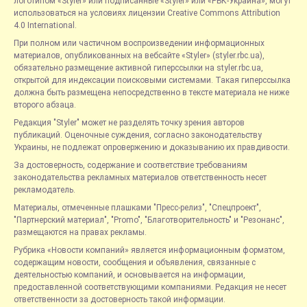
логотипом «Styler» или подписанные «Styler» или «РБК-Украина», могут
использоваться на условиях лицензии Creative Commons Attribution
4.0 International.
При полном или частичном воспроизведении информационных
материалов, опубликованных на вебсайте «Styler» (styler.rbc.ua),
обязательно размещение активной гиперссылки на styler.rbc.ua,
открытой для индексации поисковыми системами. Такая гиперссылка
должна быть размещена непосредственно в тексте материала не ниже
второго абзаца.
Редакция "Styler" может не разделять точку зрения авторов
публикаций. Оценочные суждения, согласно законодательству
Украины, не подлежат опровержению и доказыванию их правдивости.
За достоверность, содержание и соответствие требованиям
законодательства рекламных материалов ответственность несет
рекламодатель.
Материалы, отмеченные плашками "Пресс-релиз", "Спецпроект",
"Партнерский материал", "Promo", "Благотворительность" и "Резонанс",
размещаются на правах рекламы.
Рубрика «Новости компаний» является информационным форматом,
содержащим новости, сообщения и объявления, связанные с
деятельностью компаний, и основывается на информации,
предоставленной соответствующими компаниями. Редакция не несет
ответственности за достоверность такой информации.