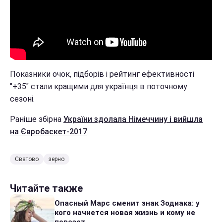
Показники очок, підборів і рейтинг ефективності
"+35" стали кращими для українця в поточному
сезоні.
Раніше збірна
України здолала Німеччину і вийшла
на Євробаскет-2017
.
Сватово
зерно
Читайте также
Опасный Марс сменит знак Зодиака: у
кого начнется новая жизнь и кому не