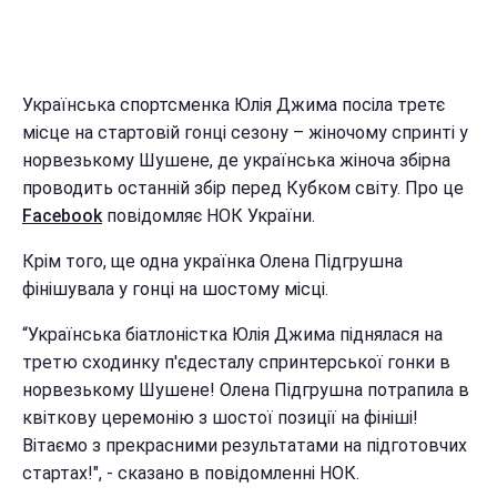
Українська спортсменка Юлія Джима посіла третє
місце на стартовій гонці сезону – жіночому спринті у
норвезькому Шушене, де українська жіноча збірна
проводить останній збір перед Кубком світу. Про це
Facebook
повідомляє НОК України.
Крім того, ще одна українка Олена Підгрушна
фінішувала у гонці на шостому місці.
“Українська біатлоністка Юлія Джима піднялася на
третю сходинку п'єдесталу спринтерської гонки в
норвезькому Шушене! Олена Підгрушна потрапила в
квіткову церемонію з шостої позиції на фініші!
Вітаємо з прекрасними результатами на підготовчих
стартах!", - сказано в повідомленні НОК.