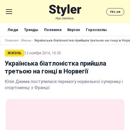
rbc.ua
Люди
Тренды
Полезное
Вкусно
Гороскопы
Главная
›
Жизнь
›
Українська біатлоністка прийшла третьою на гонці в Норв
ЖИЗНЬ
12 ноября 2016, 15:35
Українська біатлоністка прийшла
третьою на гонці в Норвегії
Юлія Джима поступилася перемогу норвезької суперниці і
спортсменці з Франції