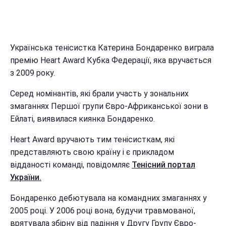
Українська тенісистка Катерина Бондаренко виграла
премію Heart Аward Кубка Федерації, яка вручається
з 2009 року.
Серед номінантів, які брали участь у зональних
змаганнях Першої групи Євро-Африканської зони в
Ейлаті, виявилася киянка Бондаренко.
Heart Аward вручають тим тенісисткам, які
представляють свою країну і є прикладом
відданості команді, повідомляє
Тенісний портал
України.
Бондаренко дебютувала на командних змаганнях у
2005 році. У 2006 році вона, будучи травмованої,
врятувала збірну від падіння у Другу Групу Євро-