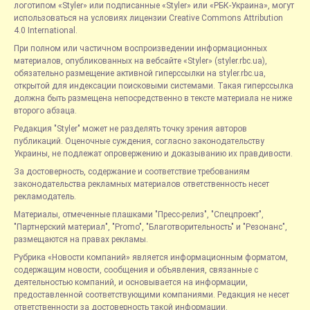
логотипом «Styler» или подписанные «Styler» или «РБК-Украина», могут
использоваться на условиях лицензии Creative Commons Attribution
4.0 International.
При полном или частичном воспроизведении информационных
материалов, опубликованных на вебсайте «Styler» (styler.rbc.ua),
обязательно размещение активной гиперссылки на styler.rbc.ua,
открытой для индексации поисковыми системами. Такая гиперссылка
должна быть размещена непосредственно в тексте материала не ниже
второго абзаца.
Редакция "Styler" может не разделять точку зрения авторов
публикаций. Оценочные суждения, согласно законодательству
Украины, не подлежат опровержению и доказыванию их правдивости.
За достоверность, содержание и соответствие требованиям
законодательства рекламных материалов ответственность несет
рекламодатель.
Материалы, отмеченные плашками "Пресс-релиз", "Спецпроект",
"Партнерский материал", "Promo", "Благотворительность" и "Резонанс",
размещаются на правах рекламы.
Рубрика «Новости компаний» является информационным форматом,
содержащим новости, сообщения и объявления, связанные с
деятельностью компаний, и основывается на информации,
предоставленной соответствующими компаниями. Редакция не несет
ответственности за достоверность такой информации.