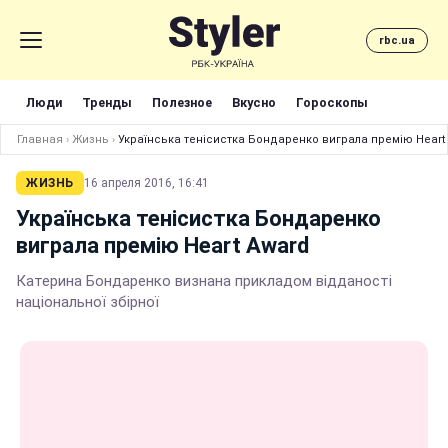
rbc.ua
Люди
Тренды
Полезное
Вкусно
Гороскопы
Главная
›
Жизнь
›
Українська тенісистка Бондаренко виграла премію Heart
ЖИЗНЬ
16 апреля 2016, 16:41
Українська тенісистка Бондаренко
виграла премію Heart Аward
Катерина Бондаренко визнана прикладом відданості
національної збірної