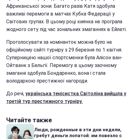
Африканської зони. Багато разів Катя здобула
важливі перемоги в матчах Кубка Федерації у
Світових групах. В цьому році киянка не програла
жодного сету під час зональних змаганнях в Ейлаті.
Проголосувати за номінанток можна було на
офіційному сайті турніру з 29 березня по 1 квітня.
Суперницею нашої спортсменки була Алісон ван-
Ойтванк з Бельгії. Перемогу в цьому заочному
змаганні здобула Бондаренко, вона і стала
володаркою престижної нагороди.
До речі,
українська тенісистка Світоліна вийшла у
третій тур престижного турніру.
Читайте также
Люди, рожденные в эти дни недели,
гребут деньги лопатой: им повезло с