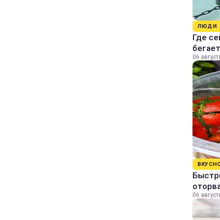
ЛЮДИ
Где се
бегае
06 август
ВКУСН
Быстр
оторва
06 август