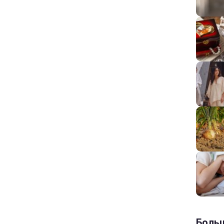
Больш