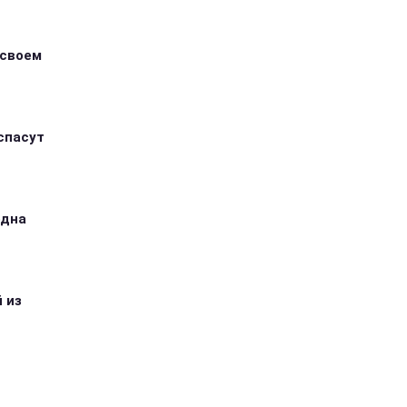
 своем
спасут
одна
 из