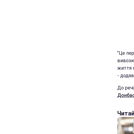
"Це пер
вивозит
життя 
- додав
До речі
Донбас
Чита