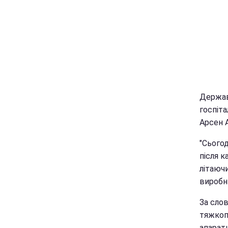
Держав
госпіта
Арсен 
"Сьогод
після 
літаюч
виробни
За сло
тяжкоп
апарат