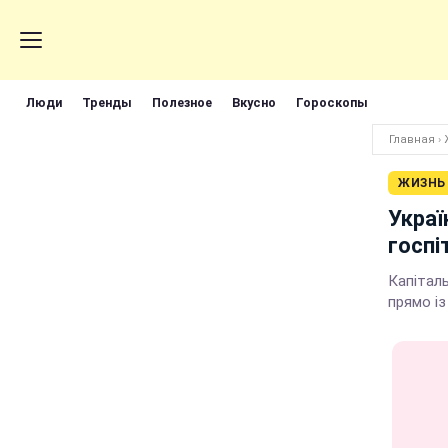
Люди
Тренды
Полезное
Вкусно
Гороскопы
Главная
›
ЖИЗНЬ
Украї
госпі
Капітал
прямо із