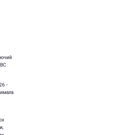
аючий
МВС
26 -
римала
ох
и,
ем