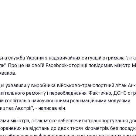
на служба України з надзвичайних ситуацій отримала "літ
ль". Про це на своїй Facebook-сторінці повідомив міністр 
Аваков.
ні ухвалили у виробника військово-транспортний літак Ан-
капітального ремонту і переобладнання. Фактично, ДСНС от
ий госпіталь з найсучаснішими реанімаційними модулями
цтва Австрії", - написав він.
вами міністра, літак може забезпечити транспортування дв
оранених на відстань до двох тисяч кілометрів без посадк
но забезпечуючи функціонування життєво-важливих сист