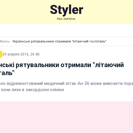
Жизнь
›
Українські рятувальники отримали "літаючий госпіталь"
29 апреля 2016, 20:40
нські рятувальники отримали "літаючий
таль"
ьно відремонтований медичний літак Ан-26 може вивозити пор
 зони лиха в закордонні клініки