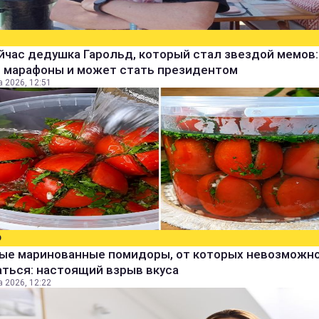
йчас дедушка Гарольд, который стал звездой мемов:
т марафоны и может стать президентом
а 2026, 12:51
О
ые маринованные помидоры, от которых невозможн
ться: настоящий взрыв вкуса
а 2026, 12:22