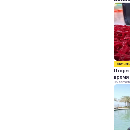
ВКУСН
Открыл
время 
06 август