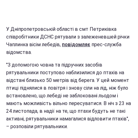
У Дніпропетровській області в смт Петриківка
співробітники ДСНС рятували з залеженевшей річки
Чаплинка вісім лебедів,
повідомляє
прес-служба
відомства.
"З допомогою човна та підручних засобів
рятувальники поступово наблизилися до птахів на
відстані близько 50 метрів від берега. У цей момент
птиці піднялися в повітря і знову сіли на лід, ніж було
встановлено, що лебеді не заблоковані льодом і
мають можливість вільно пересуватися. В ніч з 23 на
24 листопада, в надії на те, що птахи будуть не такі
активні, рятувальники намагалися відловити птахів",
– розповіли рятувальники.