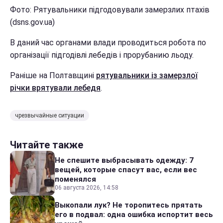
Фото: Рятувальники підгодовували замерзлих птахів
(dsns.gov.ua)
В даний час органами влади проводиться робота по
організації підгодівлі лебедів і прорубанию льоду.
Раніше на Полтавщині
рятувальники із замерзлої
річки врятували лебедя
.
чрезвычайные ситуации
Читайте также
Не спешите выбрасывать одежду: 7
вещей, которые спасут вас, если вес
поменялся
06 августа 2026, 14:58
Выкопали лук? Не торопитесь прятать
его в подвал: одна ошибка испортит весь