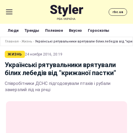
rbc.ua
Люди
Тренды
Полезное
Вкусно
Гороскопы
Главная
›
Жизнь
›
Українські рятувальники врятували білих лебедів від "кр
ЖИЗНЬ
24 ноября 2016, 20:19
Українські рятувальники врятували
білих лебедів від "крижаної пастки"
Співробітники ДСНС підгодовували птахів і рубали
замерзлий лід на річці