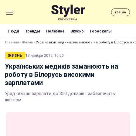
rbc.ua
Люди
Тренды
Полезное
Вкусно
Гороскопы
Главная
›
Жизнь
›
Українських медиків заманюють на роботу в Білорусь в
ЖИЗНЬ
13 ноября 2016, 16:20
Українських медиків заманюють на
роботу в Білорусь високими
зарплатами
Уряд обіцяє зарплати до 350 доларів і забезпечить
житлом