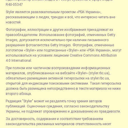
R40-05347
Styler является развлекательным проектом «РБК-Украина»,
рассказывающим о людях, трендах и всё, что интересно читать вне
новостей.
Фотографии, иллюстрации и другие изображения принадлежат их
правообладателям. Использование фотографий, отмеченных Getty
Images, допускается исключительно при наличии письменного
разрешения фотоагентства Getty Images. Фотографии, отмеченные
логотипом «Styler» или подписанные «Styler» или «РБК-Украина», могут
использоваться на условиях лицензии Creative Commons Attribution
4.0 International.
При полном или частичном воспроизведении информационных
материалов, опубликованных на вебсайте «Styler» (styler.rbc.ua),
обязательно размещение активной гиперссылки на styler.rbc.ua,
открытой для индексации поисковыми системами. Такая гиперссылка
должна быть размещена непосредственно в тексте материала не ниже
второго абзаца.
Редакция "Styler" может не разделять точку зрения авторов
публикаций. Оценочные суждения, согласно законодательству
Украины, не подлежат опровержению и доказыванию их правдивости.
За достоверность, содержание и соответствие требованиям
законодательства рекламных материалов ответственность несет