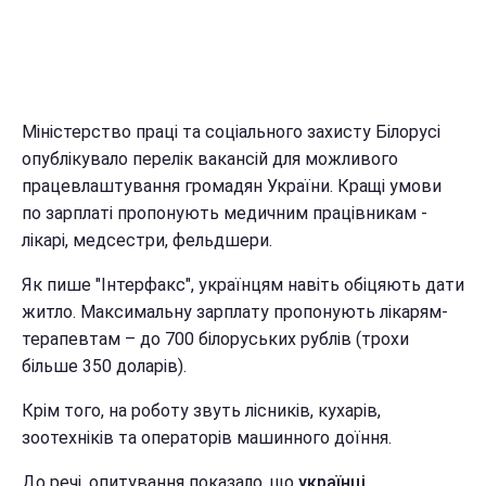
Міністерство праці та соціального захисту Білорусі
опублікувало перелік вакансій для можливого
працевлаштування громадян України. Кращі умови
по зарплаті пропонують медичним працівникам -
лікарі, медсестри, фельдшери.
Як пише "Інтерфакс", українцям навіть обіцяють дати
житло. Максимальну зарплату пропонують лікарям-
терапевтам – до 700 білоруських рублів (трохи
більше 350 доларів).
Крім того, на роботу звуть лісників, кухарів,
зоотехніків та операторів машинного доїння.
До речі, опитування показало, що
українці