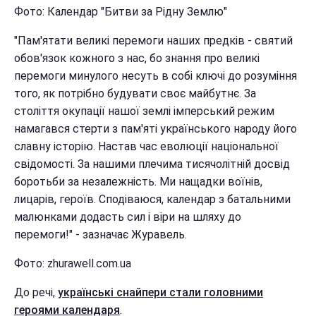
Фото: Календар "Битви за Рідну Землю"
"Пам'ятати великі перемоги наших предків - святий
обов'язок кожного з нас, бо знання про великі
перемоги минулого несуть в собі ключі до розуміння
того, як потрібно будувати своє майбутнє. За
століття окупації нашої землі імперський режим
намагався стерти з пам'яті українського народу його
славну історію. Настав час еволюції національної
свідомості. За нашими плечима тисячолітній досвід
боротьби за незалежність. Ми нащадки воїнів,
лицарів, героїв. Сподіваюся, календар з батальними
малюнками додасть сил і віри на шляху до
перемоги!" - зазначає Журавель.
Фото: zhurawell.com.ua
До речі,
українські снайпери стали головними
героями календаря
.