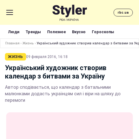
rbc.ua
Люди
Тренды
Полезное
Вкусно
Гороскопы
Главная
›
Жизнь
›
Український художник створив календар з битвами за Ук
ЖИЗНЬ
09 февраля 2016, 16:18
Український художник створив
календар з битвами за Україну
Автор сподівається, що календар з батальними
малюнками додасть українцям сил і віри на шляху до
перемоги