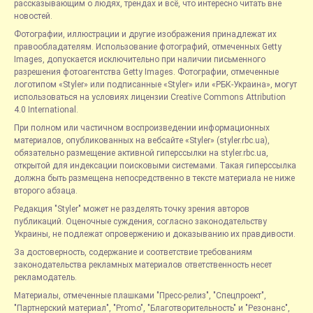
рассказывающим о людях, трендах и всё, что интересно читать вне
новостей.
Фотографии, иллюстрации и другие изображения принадлежат их
правообладателям. Использование фотографий, отмеченных Getty
Images, допускается исключительно при наличии письменного
разрешения фотоагентства Getty Images. Фотографии, отмеченные
логотипом «Styler» или подписанные «Styler» или «РБК-Украина», могут
использоваться на условиях лицензии Creative Commons Attribution
4.0 International.
При полном или частичном воспроизведении информационных
материалов, опубликованных на вебсайте «Styler» (styler.rbc.ua),
обязательно размещение активной гиперссылки на styler.rbc.ua,
открытой для индексации поисковыми системами. Такая гиперссылка
должна быть размещена непосредственно в тексте материала не ниже
второго абзаца.
Редакция "Styler" может не разделять точку зрения авторов
публикаций. Оценочные суждения, согласно законодательству
Украины, не подлежат опровержению и доказыванию их правдивости.
За достоверность, содержание и соответствие требованиям
законодательства рекламных материалов ответственность несет
рекламодатель.
Материалы, отмеченные плашками "Пресс-релиз", "Спецпроект",
"Партнерский материал", "Promo", "Благотворительность" и "Резонанс",