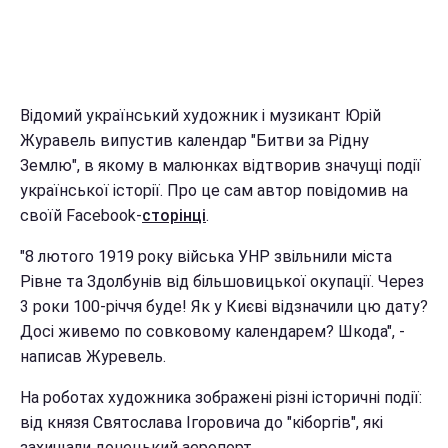
Відомий український художник і музикант Юрій
Журавель випустив календар "Битви за Рідну
Землю", в якому в малюнках відтворив значущі події
української історії. Про це сам автор повідомив на
своїй Facebook-
сторінці
.
"8 лютого 1919 року війська УНР звільнили міста
Рівне та Здолбунів від більшовицької окупації. Через
3 роки 100-річчя буде! Як у Києві відзначили цю дату?
Досі живемо по совковому календарем? Шкода", -
написав Журевель.
На роботах художника зображені різні історичні події:
від князя Святослава Ігоровича до "кіборгів", які
захищали донецький аеропорт.