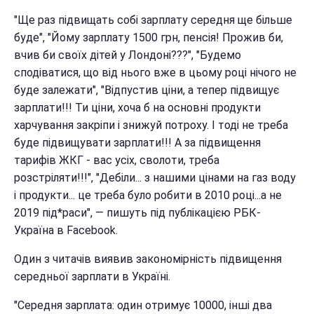
"Ще раз підвищать собі зарплату середня ще більше
буде", "Йому зарплату 1500 грн, пенсія! Прожив би,
вчив би своїх дітей у Лондоні???", "Будемо
сподіватися, що від нього вже в цьому році нічого не
буде залежати", "Відпустив ціни, а тепер підвищує
зарплати!!! Ти ціни, хоча б на основні продукти
харчування закріпи і знижуй потроху. І тоді не треба
буде підвищувати зарплати!!! А за підвищення
тарифів ЖКГ - вас усіх, сволоти, треба
розстріляти!!!", "Дебіли... з нашими цінами на газ воду
і продукти... це треба було робити в 2010 році...а не
2019 під*раси", — пишуть під публікацією РБК-
Україна в Facebook.
Один з читачів виявив закономірність підвищення
середньої зарплати в Україні.
"Середня зарплата: один отримує 10000, інші два