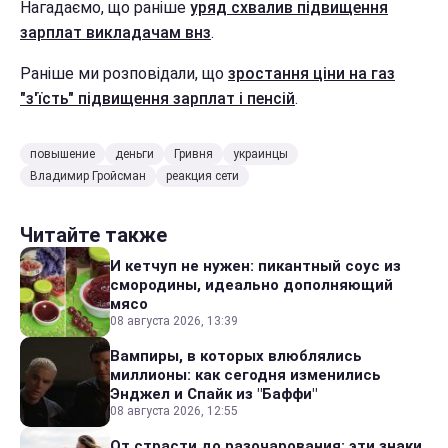
Нагадаємо, що раніше
уряд схвалив підвищення
зарплат викладачам внз
.
Раніше ми розповідали, що
зростання ціни на газ
"з'їсть" підвищення зарплат і пенсій
.
повышение
деньги
Гривня
украинцы
Владимир Гройсман
реакция сети
Читайте также
И кетчуп не нужен: пикантный соус из
смородины, идеально дополняющий
мясо
08 августа 2026, 13:39
Вампиры, в которых влюблялись
миллионы: как сегодня изменились
Энджел и Спайк из "Баффи"
08 августа 2026, 12:55
От страсти до разочарования: эти знаки