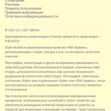
О компании
Реклама
Правила пользования
Правовая информация
Политика конфиденциальности
© 2026 LLC «UBT MEDIA»
Идентификатор онлайн-медиа в Реестре субъектов в сфере медиа —
R40-05347
Styler является развлекательным проектом «РБК-Украина»,
рассказывающим о людях, трендах и всё, что интересно читать вне
новостей.
Фотографии, иллюстрации и другие изображения принадлежат их
правообладателям. Использование фотографий, отмеченных Getty
Images, допускается исключительно при наличии письменного
разрешения фотоагентства Getty Images. Фотографии, отмеченные
логотипом «Styler» или подписанные «Styler» или «РБК-Украина», могут
использоваться на условиях лицензии Creative Commons Attribution
4.0 International.
При полном или частичном воспроизведении информационных
материалов, опубликованных на вебсайте «Styler» (styler.rbc.ua),
обязательно размещение активной гиперссылки на styler.rbc.ua,
открытой для индексации поисковыми системами. Такая гиперссылка