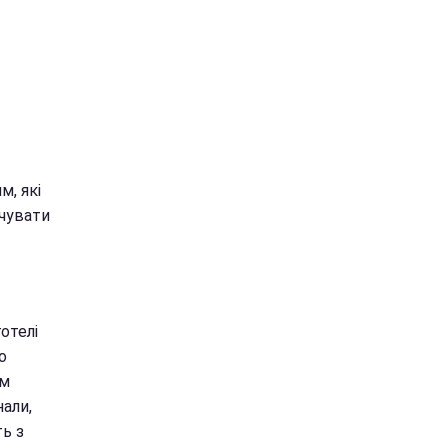
м, які
ачувати
отелі
о
ом
нали,
ь з