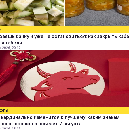
О
аешь банку и уже не остановиться: как закрыть каба
 сацебели
а 2026, 20:12
КОПЫ
кардинально изменится к лучшему: каким знакам
кого гороскопа повезет 7 августа
а 2026, 18:13