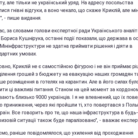
, але тільки не український уряд. На адресу посольства
ися гнівні відгуки, а воно чекало, що скаже Криклій, але мі
, - пише видання.
ас, за словами голови експертної ради Українського аналі
Бориса Кушнірука, останні події показали, що держава в ос
Мінінфраструктури не здатна приймати рішення і діяти в
дартних умовах.
вно, Криклій не є самостійною фігурою і не він приймає р
ділення грошей з бюджету на евакуацію наших громадян та
е розміщення в готелях на карантин. Але в його силах бул
ити ці важливі питання. Станом на цей момент за кордоно
ають близько 9000 українців. І я не впевнений, що їх пов
о приниження, через які пройшли ті, хто повертався з Поль
раїн. Все говорить про те, що наша інфраструктура в будь-
ризовій ситуації також буде паралізовано", - вважає експер
ємо, раніше повідомлялося, що ухилення від проходження