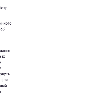
ністр
тичного
обі
ішення
 їх
о
м
ернуть
щі та
якій
т.