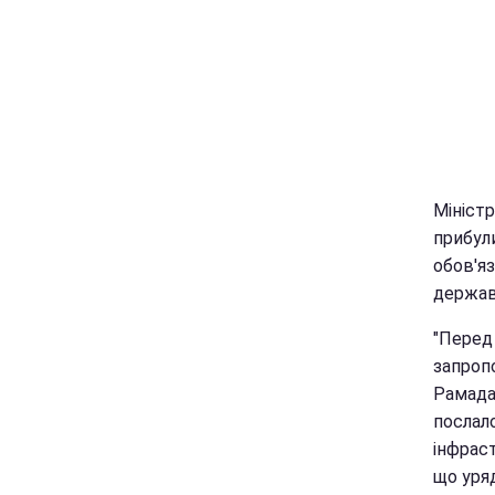
Мініст
прибули
обов'я
держав
"Перед
запроп
Рамада
послал
інфраст
що уряд