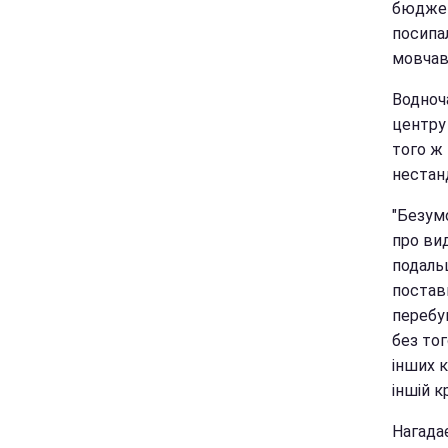
бюджету
посипал
мовчав"
Водноч
центру 
того ж 
нестан
"Безумо
про ви
подальш
постав
перебув
без тог
інших к
іншій к
Нагада