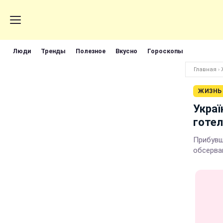
Люди
Тренды
Полезное
Вкусно
Гороскопы
Главная
›
ЖИЗНЬ
Украї
готел
Прибувш
обсервац