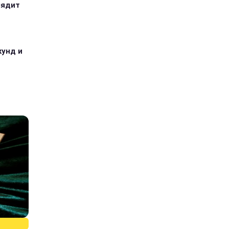
лядит
кунд и