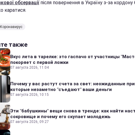
зкової обсервації
після повернення в Україну з-за кордону
о каратися.
Коронавирус
йте также
Вкус лета в тарелке: это гаспачо от участницы "Мас
покоряет с первой ложки
07 августа 2026, 11:04
Почему у вас растут счета за свет: неожиданные пр
которые незаметно "съедают" ваши деньги
07 августа 2026, 10:15
Эти "бабушкины" вещи снова в тренде: как найти на
сокровище и почему его скупает молодежь
07 августа 2026, 09:27