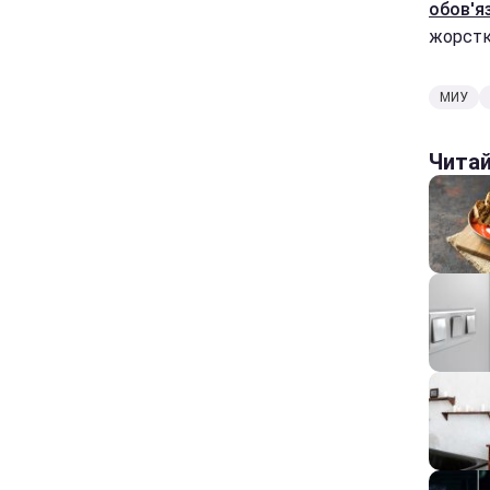
обов'я
жорстк
МИУ
Чита