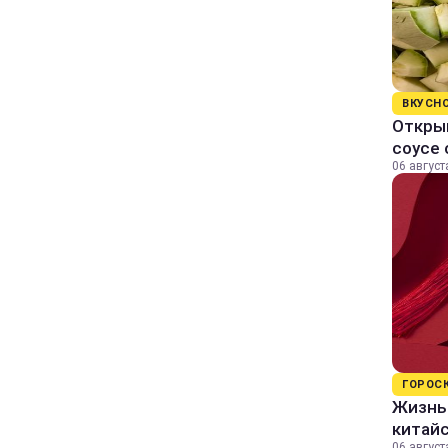
ВКУСН
Открыв
соусе
06 август
ГОРОС
Жизнь 
китайс
06 август