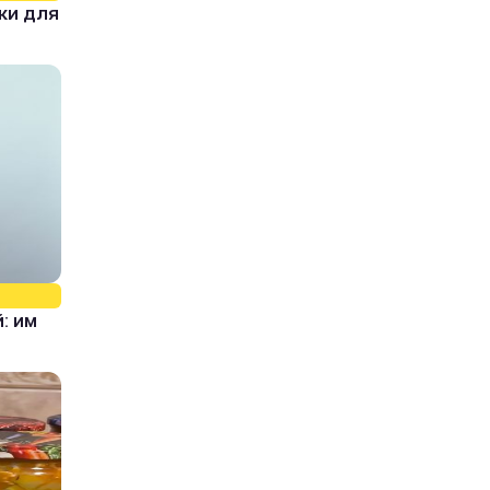
ки для
: им