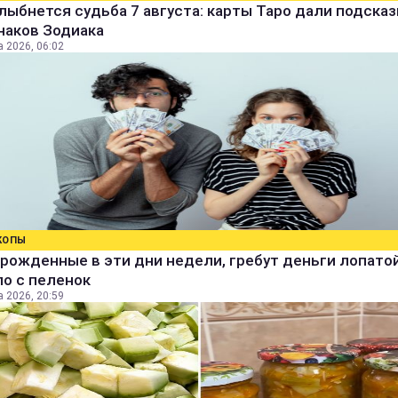
лыбнется судьба 7 августа: карты Таро дали подсказ
наков Зодиака
а 2026, 06:02
КОПЫ
рожденные в эти дни недели, гребут деньги лопатой
о с пеленок
а 2026, 20:59