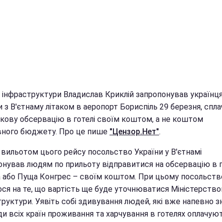
р інфраструктури Владислав Криклій запропонував українця
 з В'єтнаму літаком в аеропорт Бориспіль 29 березня, спл
зкову обсервацію в готелі своїм коштом, а не коштом
ного бюджету. Про це пише
"Цензор.Нет"
.
 вильотом цього рейсу посольство України у В'єтнамі
онував людям по прильоту відправитися на обсервацію в г
 або Пуща Конгрес – своїм коштом. При цьому посольств
ося на те, що вартість ще буде уточнюватися Міністерств
руктури. Уявіть собі здивування людей, які вже напевно з
и всіх країн проживання та харчування в готелях оплачуют