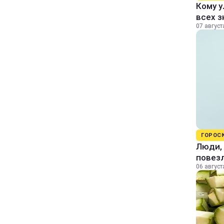
Кому у
всех з
07 август
ГОРОС
Люди, 
повезл
06 август