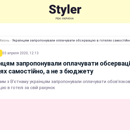
Жизнь
›
Українцям запропонували оплачувати обсервацію в готелях самостійно
03 апреля 2020, 12:13
нцям запропонували оплачувати обсервац
ях самостійно, а не з бюджету
им з В'єтнаму українцям запропонували оплачувати обов'язко
ію в готелі за свій рахунок