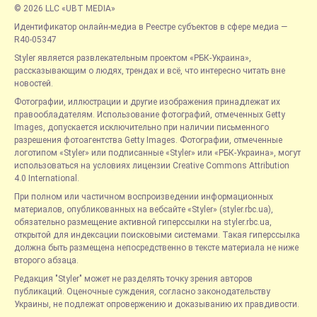
© 2026 LLC «UBT MEDIA»
Идентификатор онлайн-медиа в Реестре субъектов в сфере медиа —
R40-05347
Styler является развлекательным проектом «РБК-Украина»,
рассказывающим о людях, трендах и всё, что интересно читать вне
новостей.
Фотографии, иллюстрации и другие изображения принадлежат их
правообладателям. Использование фотографий, отмеченных Getty
Images, допускается исключительно при наличии письменного
разрешения фотоагентства Getty Images. Фотографии, отмеченные
логотипом «Styler» или подписанные «Styler» или «РБК-Украина», могут
использоваться на условиях лицензии Creative Commons Attribution
4.0 International.
При полном или частичном воспроизведении информационных
материалов, опубликованных на вебсайте «Styler» (styler.rbc.ua),
обязательно размещение активной гиперссылки на styler.rbc.ua,
открытой для индексации поисковыми системами. Такая гиперссылка
должна быть размещена непосредственно в тексте материала не ниже
второго абзаца.
Редакция "Styler" может не разделять точку зрения авторов
публикаций. Оценочные суждения, согласно законодательству
Украины, не подлежат опровержению и доказыванию их правдивости.