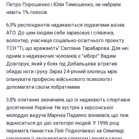
Петро Порошенко і Юлія Тимошенко, не набрали
навіть 1% голосів.
6,9% респондентів надихаються подвигами воїнів
АТО. До цим людям себе зараховує і співачка,
волонтер, учасниця соціально-освітнього проекту
ТСН "Ті, що вражають" Світлана Тарабарова. Для неї
одним з надихаючих чоловіків є "кіборг" Вадим
Довгорук, який у боях під Дебальцеве втратив
обидві ноги і руку. Зараз 24-річний хлопець мріє
опанувати професію військового психолога і
допомагати своїм побратимам.
3,8% опитаних зазначили, що їх надихають спортивні
досягнення України. На зустрічі з херсонської
молоддю ведуча Марічка Падалко зізналася, що теж
відноситься до цієї категорії людей. У 1996 році
перемога гімнастки Лілії Подкопаєвої на Олімпіаді
спонукала її зацікавитися спортом і почати свою