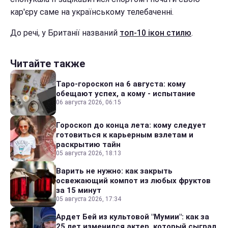
кар'єру саме на українському телебаченні.
До речі, у Британії названий
топ-10 ікон стилю
.
Читайте также
Таро-гороскоп на 6 августа: кому
обещают успех, а кому - испытание
06 августа 2026, 06:15
Гороскоп до конца лета: кому следует
готовиться к карьерным взлетам и
раскрытию тайн
05 августа 2026, 18:13
Варить не нужно: как закрыть
освежающий компот из любых фруктов
за 15 минут
05 августа 2026, 17:34
Ардет Бей из культовой "Мумии": как за
25 лет изменился актер, который сыграл