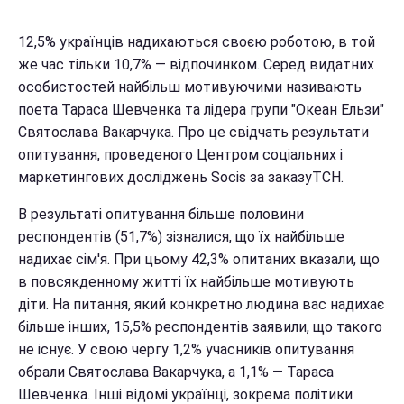
12,5% українців надихаються своєю роботою, в той
же час тільки 10,7% — відпочинком. Серед видатних
особистостей найбільш мотивуючими називають
поета Тараса Шевченка та лідера групи "Океан Ельзи"
Святослава Вакарчука. Про це свідчать результати
опитування, проведеного Центром соціальних і
маркетингових досліджень Socis за заказуТСН.
В результаті опитування більше половини
респондентів (51,7%) зізналися, що їх найбільше
надихає сім'я. При цьому 42,3% опитаних вказали, що
в повсякденному житті їх найбільше мотивують
діти. На питання, який конкретно людина вас надихає
більше інших, 15,5% респондентів заявили, що такого
не існує. У свою чергу 1,2% учасників опитування
обрали Святослава Вакарчука, а 1,1% — Тараса
Шевченка. Інші відомі українці, зокрема політики