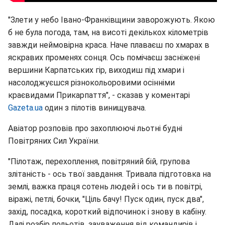
"Злети у небо Івано-Франківщини заворожують. Якою
б не була погода, там, на висоті декількох кілометрів
завжди неймовірна краса. Наче плаваєш по хмарах в
яскравих променях сонця. Ось помічаєш засніжені
вершини Карпатських гір, виходиш під хмари і
насолоджуєшся різнокольоровими осінніми
краєвидами Прикарпаття", - сказав у коментарі
Gazeta.ua
один з пілотів винищувача.
Авіатор розповів про захоплюючі льотні будні
Повітряних Сил України.
"Пілотаж, перехоплення, повітряний бій, групова
злітаність - ось твої завдання. Тривала підготовка на
землі, важка праця сотень людей і ось ти в повітрі,
віражі, петлі, бочки, "Ціль бачу! Пуск один, пуск два",
захід, посадка, короткий відпочинок і знову в кабіну.
Далі розбір польотів, зауваження від командирів і