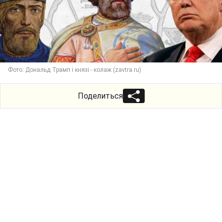
Фото: Дональд Трамп і князі - колаж (zavtra.ru)
Поделиться