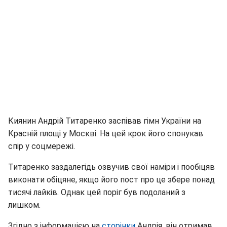
Киянин Андрій Титаренко заспівав гімн України на
Красній площі у Москві. На цей крок його спонукав
спір у соцмережі.
Титаренко заздалегідь озвучив свої наміри і пообіцяв
виконати обіцяне, якщо його пост про це збере понад
тисячі лайків. Однак цей поріг був подоланий з
лишком.
Згідно з інформацією на
сторінки
Андрія, він отримав