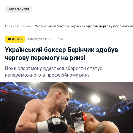
Запасы угля
Главная
›
Жизнь
›
Український боксер Берінчик здобув чергову перемогу на
ЖИЗНЬ
13 ноября 2016 · 11:24
Український боксер Берінчик здобув
чергову перемогу на ринзі
Поки спортмену вдається зберегти статус
непереможного в професійному ринзі