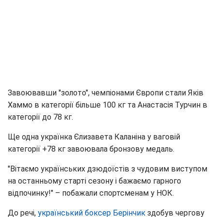
Завоювавши "золото", чемпіонами Європи стали Яків
Хаммо в категорії більше
100 кг
та Анастасія Турчин в
категорії до
78 кг
.
Ще одна українка Єлизавета Каланіна у ваговій
категорії +
78 кг
завоювала бронзову медаль.
"Вітаємо українських дзюдоїстів з чудовим виступом
на останньому старті сезону і бажаємо гарного
відпочинку!" – побажали спортсменам у НОК.
До речі,
український боксер Берінчик
здобув чергову