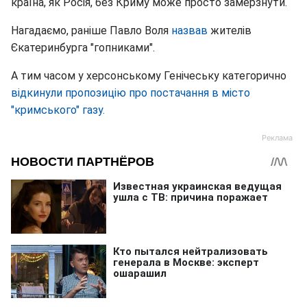
країна, як Росія, без Криму може просто замерзнути.
Нагадаємо, раніше Павло Воля
назвав
жителів
Єкатеринбурга "гопниками".
А тим часом у херсонському Генічеську категорично
відкинули пропозицію про постачання в місто
"кримського" газу.