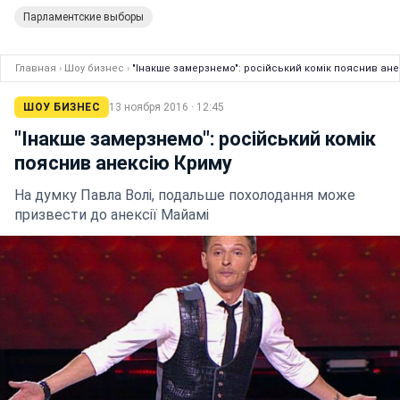
Парламентские выборы
Главная
›
Шоу бизнес
›
"Інакше замерзнемо": російський комік пояснив ан
ШОУ БИЗНЕС
13 ноября 2016 · 12:45
"Інакше замерзнемо": російський комік
пояснив анексію Криму
На думку Павла Волі, подальше похолодання може
призвести до анексії Майамі