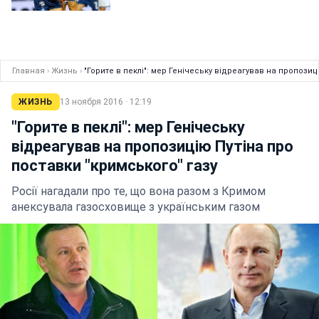
Главная
›
Жизнь
›
"Горите в пеклі": мер Генічеську відреагував на пропозиц
ЖИЗНЬ
13 ноября 2016 · 12:19
"Горите в пеклі": мер Генічеську
відреагував на пропозицію Путіна про
поставки "кримського" газу
Росії нагадали про те, що вона разом з Кримом
анексувала газосховище з українським газом