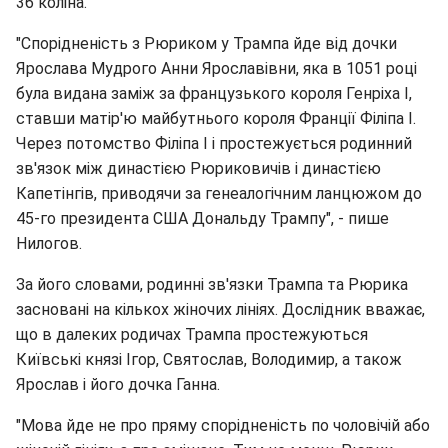
36 коліна.
"Спорідненість з Рюриком у Трампа йде від дочки
Ярослава Мудрого Анни Ярославівни, яка в 1051 році
була видана заміж за французького короля Генріха I,
ставши матір'ю майбутнього короля Франції Філіпа I.
Через потомство Філіпа I і простежується родинний
зв'язок між династією Рюриковичів і династією
Капетінгів, приводячи за генеалогічним ланцюжом до
45-го президента США Дональду Трампу", - пише
Нилогов.
За його словами, родинні зв'язки Трампа та Рюрика
засновані на кількох жіночих лініях. Дослідник вважає,
що в далеких родичах Трампа простежуються
Київські князі Ігор, Святослав, Володимир, а також
Ярослав і його дочка Ганна.
"Мова йде не про пряму спорідненість по чоловічій або