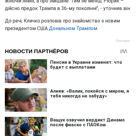
жіночій лініях, а про змішане. Тим не менш, Рюрик –
дійсно предок Трампа в 36-му поколінні", - уточнив він.
До речі, Кличко розповів про знайомство з новим
президентом США
Дональном Трампом
.