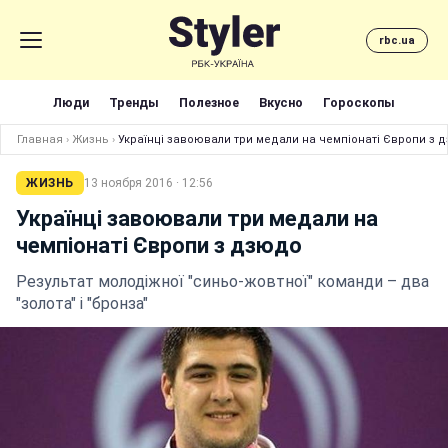
rbc.ua
Люди
Тренды
Полезное
Вкусно
Гороскопы
Главная
›
Жизнь
›
Українці завоювали три медали на чемпіонаті Європи з 
ЖИЗНЬ
13 ноября 2016 · 12:56
Українці завоювали три медали на
чемпіонаті Європи з дзюдо
Результат молодіжної "синьо-жовтної" команди – два
"золота" і "бронза"