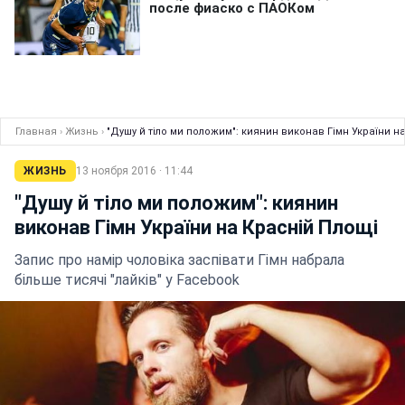
Главная
›
Жизнь
›
"Душу й тіло ми положим": киянин виконав Гімн України н
ЖИЗНЬ
13 ноября 2016 · 11:44
"Душу й тіло ми положим": киянин
виконав Гімн України на Красній Площі
Запис про намір чоловіка заспівати Гімн набрала
більше тисячі "лайків" у Facebook