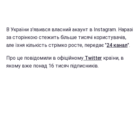
В України з'явився власний акаунт в Іnstagram. Наразі
за сторінкою стежить більше тисячі користувачів,
але їхня кількість стрімко росте, передає "
24 канал
".
Про це повідомили в офіційному
Тwitter
країни, в
якому вже понад 16 тисяч підписників.