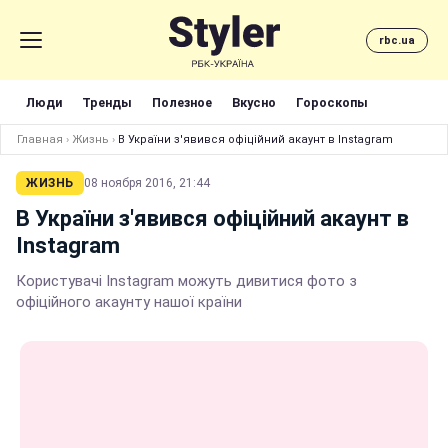
rbc.ua
Люди
Тренды
Полезное
Вкусно
Гороскопы
Главная
›
Жизнь
›
В України з'явився офіційний акаунт в Іnstagram
ЖИЗНЬ
08 ноября 2016, 21:44
В України з'явився офіційний акаунт в
Іnstagram
Користувачі Іnstagram можуть дивитися фото з
офіційного акаунту нашої країни