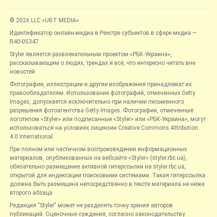
© 2026 LLC «UBT MEDIA»
Идентификатор онлайн-медиа в Реестре субъектов в сфере медиа —
R40-05347
Styler является развлекательным проектом «РБК-Украина»,
рассказывающим о людях, трендах и всё, что интересно читать вне
новостей.
Фотографии, иллюстрации и другие изображения принадлежат их
правообладателям. Использование фотографий, отмеченных Getty
Images, допускается исключительно при наличии письменного
разрешения фотоагентства Getty Images. Фотографии, отмеченные
логотипом «Styler» или подписанные «Styler» или «РБК-Украина», могут
использоваться на условиях лицензии Creative Commons Attribution
4.0 International.
При полном или частичном воспроизведении информационных
материалов, опубликованных на вебсайте «Styler» (styler.rbc.ua),
обязательно размещение активной гиперссылки на styler.rbc.ua,
открытой для индексации поисковыми системами. Такая гиперссылка
должна быть размещена непосредственно в тексте материала не ниже
второго абзаца.
Редакция "Styler" может не разделять точку зрения авторов
публикаций. Оценочные суждения, согласно законодательству