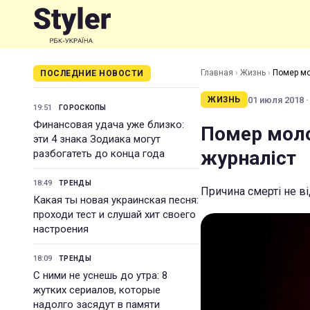
Главная
›
Жизнь
›
Помер мо
ПОСЛЕДНИЕ НОВОСТИ
01 июля 2018 ·
ЖИЗНЬ
19:51
ГОРОСКОПЫ
Финансовая удача уже близко:
Помер моло
эти 4 знака Зодиака могут
журналіст
разбогатеть до конца года
18:49
ТРЕНДЫ
Причина смерті не в
Какая ты новая украинская песня:
проходи тест и слушай хит своего
настроения
18:09
ТРЕНДЫ
С ними не уснешь до утра: 8
жутких сериалов, которые
надолго засядут в памяти