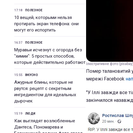
17:18
ПОЛЕЗНОЕ
10 вещей, которыми нельзя
протирать экран телефона: они
могут его испортить
16:37
ПОЛЕЗНОЕ
Муравьи исчезнут с огорода без
"химии": 5 простых способов,
которые действительно работают
Ілюстративне фото (pixabay
Помер талановитий у
15:55
ВКУСНО
мережі Facebook
на
Ажурные блины, которые не
рвутся: рецепт с секретным
"У Іллі завжди все т
ингредиентом для идеальных
закінчилося назавжд
дырочек
15:19
ЛЮДИ
Как выглядят возлюбленные
Дантеса, Пономарева и