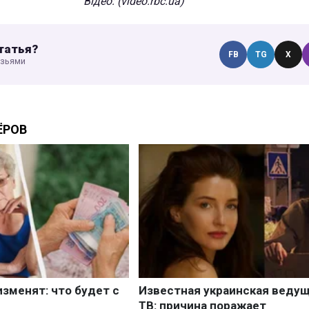
Відео: (video.rbc.ua)
татья?
FB
TG
X
узьями