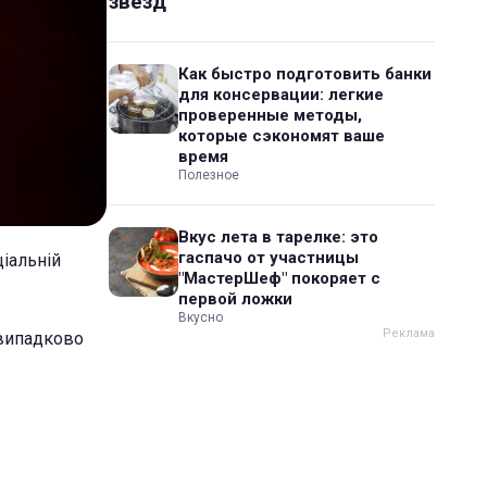
звезд
Как быстро подготовить банки
для консервации: легкие
проверенные методы,
которые сэкономят ваше
время
Полезное
Вкус лета в тарелке: это
гаспачо от участницы
ціальній
"МастерШеф" покоряет с
первой ложки
Вкусно
 випадково