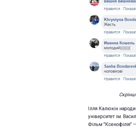
Скріншо
Ілля Калюкін народи
університет ім. Васи
Фільм "Ксенофілія" 