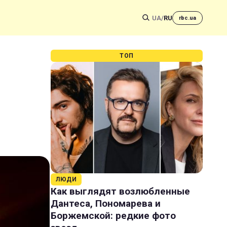
UA
/
RU
rbc.ua
ТОП
ЛЮДИ
Как выглядят возлюбленные
Дантеса, Пономарева и
Боржемской: редкие фото