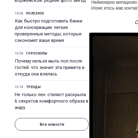
Боржемской: редкие фото звезд
14:36
ПОЛЕЗНОЕ
Как быстро подготовить банки
С
для консервации: легкие
проверенные методы, которые
сэкономят ваше время
13:55
ГОРОСКОПЫ
Почему нельзя мыть пол после
гостей: что значит эта примета и
откуда она взялась
13:14
ТРЕНДЫ
Не только лен: стилист раскрыла
6 секретов комфортного образа в
жару
Все новости