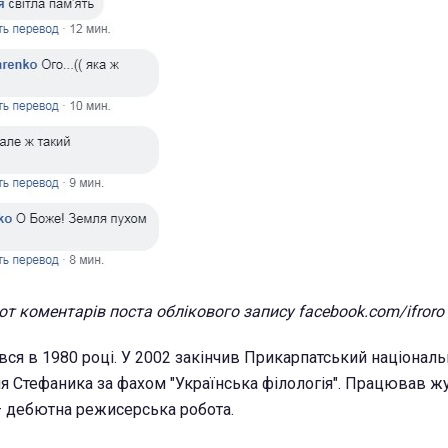
т коментарів поста облікового запису facebook.com/ifroro
вся в 1980 році. У 2002 закінчив Прикарпатський націонал
ля Стефаника за фахом "Українська філологія". Працював ж
— дебютна режисерська робота.