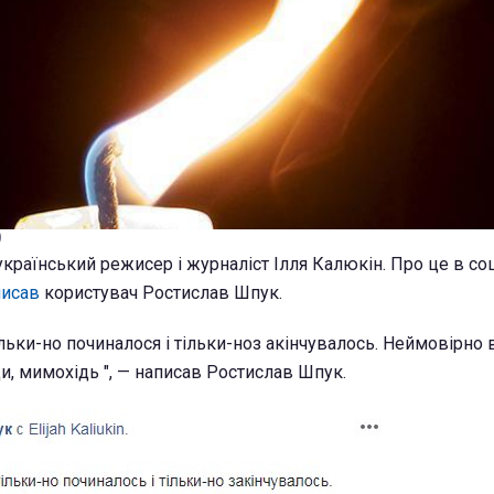
)
країнський режисер і журналіст Ілля Калюкін. Про це в со
писав
користувач Ростислав Шпук.
ільки-но починалося і тільки-ноз акінчувалось. Неймовірно
и, мимохідь ", — написав Ростислав Шпук.