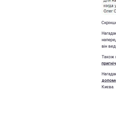
Скрінш
Нагада
напере
він вед
Також м
пригні
Нагада
допомо
Києва.