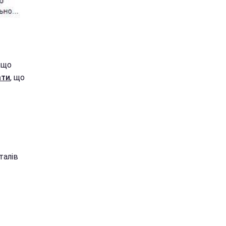
 що
ати
, що
талів