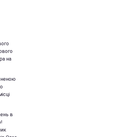
вого
кового
ра на
іхненою
до
ісці
ень в
о!
ник