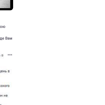
ною
уде Вам