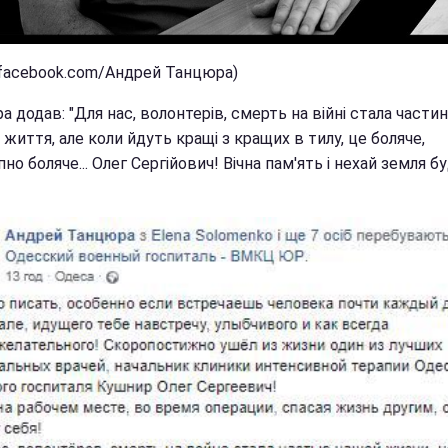
(facebook.com/Андрей Танцюра)
 додав: "Для нас, волонтерів, смерть на війні стала части
життя, але коли йдуть кращі з кращих в тилу, це боляче,
но боляче... Олег Сергійович! Вічна пам'ять і нехай земля б