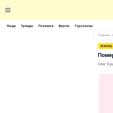
Люди
Тренды
Полезное
Вкусно
Гороскопы
Главная
›
ЖИЗНЬ
Помер
Олег Куш