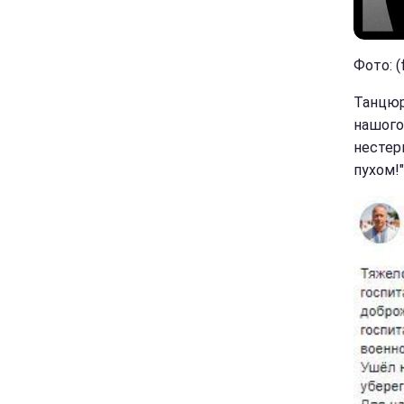
Фото: 
Танцюра
нашого 
нестерп
пухом!"