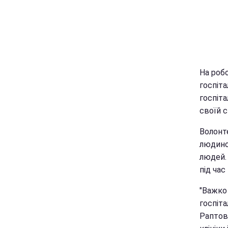
На робо
госпіта
госпіт
своїй с
Волонт
людино
людей. 
під час
"Важко
госпіта
Раптов