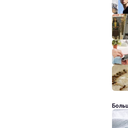
Больш