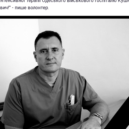
 інтенсивної терапії Одеського військового госпіталю Кушн
вич!" - пише волонтер.