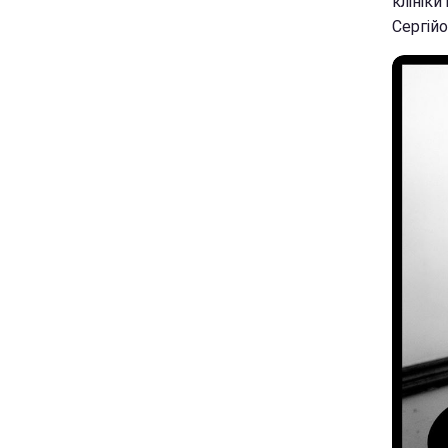
клініки
Сергійо