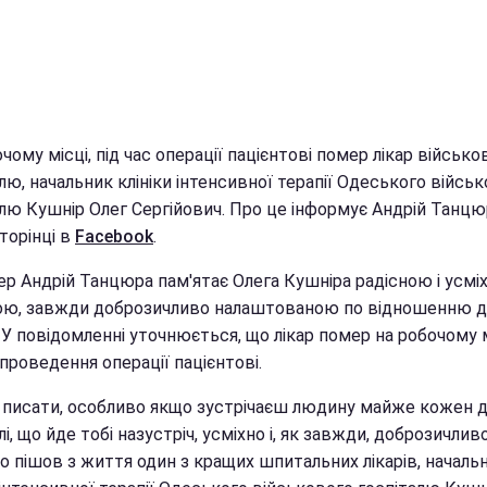
чому місці, під час операції пацієнтові помер лікар військо
лю, начальник клініки інтенсивної терапії Одеського війсь
алю Кушнір Олег Сергійович. Про це інформує Андрій Танцю
торінці в
Facebook
.
ер Андрій Танцюра пам'ятає Олега Кушніра радісною і усм
ю, завжди доброзичливо налаштованою по відношенню 
У повідомленні уточнюється, що лікар помер на робочому м
 проведення операції пацієнтові.
 писати, особливо якщо зустрічаєш людину майже кожен д
лі, що йде тобі назустріч, усміхно і, як завжди, доброзичлив
о пішов з життя один з кращих шпитальних лікарів, началь