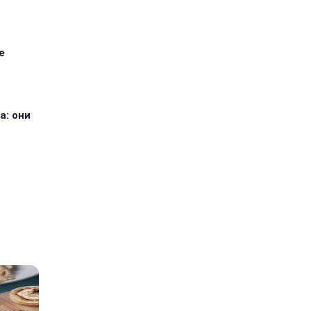
е
а: они