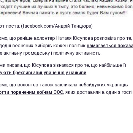
от поста: (facebook.com/Андрій Танцюра)
ємо, що раніше волонтер Наталя Юсупова розповіла про те,
додні весняних виборів кожен політик
намагається показ
е активну громадську і політичну активність.
и писали, що Юсупова зізналася про те, що найбільше її
чують брехливі звинувачення у наживи
.
ємо, що волонтер також закликала небайдужих українців
гти пораненим воїнам ООС
, яких доставили в один з госпі