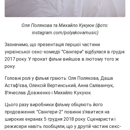
Оля Полякова та Михайло Кукуюк (фото:
instagram.com/polyakovamusic)
Зазначимо, що презентація першої частини
української секс-комедії "Свінгери" відбулася в грудні
2017 року. У прокат фільм вийшов в лютому того ж
року.
Головні ролі у фільмі грають: Оля Полякова, Даша
Астаф'єва, Олексій Вертинський, Анна Саліванчук,
В'ячеслав Довженко і Михайло Кукуюк.
Цього разу виробники фільму обіцяють його
продовження. "Свінгери-2" повинні з'явитися на
широких екранах 5 грудня 2018 року. Сценаристи і
режисери навіть пообіцяли, що у другій частині секс-