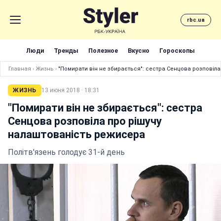
rbc.ua
Люди
Тренды
Полезное
Вкусно
Гороскопы
Главная
›
Жизнь
›
"Помирати він не збирається": сестра Сенцова розповіл
ЖИЗНЬ
13 июня 2018 · 18:31
"Помирати він не збирається": сестра
Сенцова розповіла про рішучу
налаштованість режисера
Політв'язень голодує 31-й день