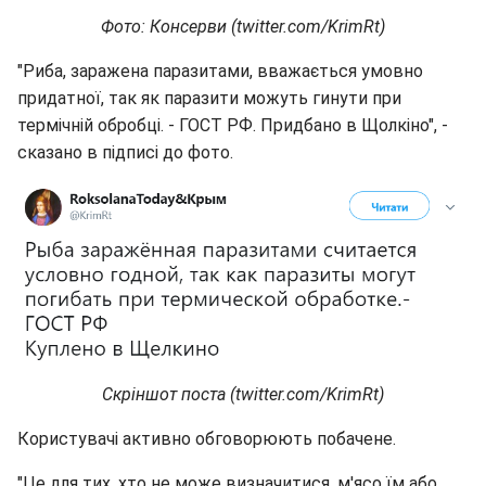
Фото: Консерви (twitter.com/KrimRt)
"Риба, заражена паразитами, вважається умовно
придатної, так як паразити можуть гинути при
термічній обробці. - ГОСТ РФ. Придбано в Щолкіно", -
сказано в підписі до фото.
Скріншот поста (twitter.com/KrimRt)
Користувачі активно обговорюють побачене.
"Це для тих, хто не може визначитися, м'ясо їм або