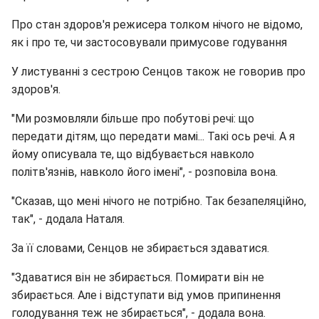
Про стан здоров'я режисера толком нічого не відомо,
як і про те, чи застосовували примусове годування
У листуванні з сестрою Сенцов також не говорив про
здоров'я.
"Ми розмовляли більше про побутові речі: що
передати дітям, що передати мамі... Такі ось речі. А я
йому описувала те, що відбувається навколо
політв'язнів, навколо його імені", - розповіла вона.
"Сказав, що мені нічого не потрібно. Так безапеляційно,
так", - додала Наталя.
За її словами, Сенцов не збирається здаватися.
"Здаватися він не збирається. Помирати він не
збирається. Але і відступати від умов припинення
голодування теж не збирається", - додала вона.