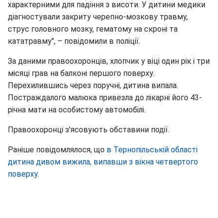
характерними для падіння з висоти. У дитини медики
діагностували закриту черепно-мозкову травму,
струс головного мозку, гематому на скроні та
кататравму", – повідомили в поліції.
За даними правоохоронців, хлопчик у віці один рік і три
місяці грав на балконі першого поверху.
Перехилившись через поручні, дитина випала.
Постраждалого малюка привезла до лікарні його 43-
річна мати на особистому автомобілі.
Правоохоронці з'ясовують обставини події.
Раніше повідомлялося, що
в Тернопільській області
дитина дивом вижила, випавши з вікна четвертого
поверху
.