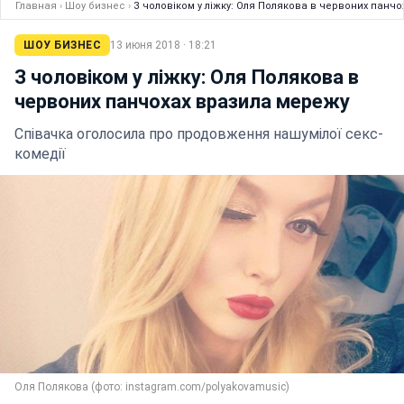
Главная
›
Шоу бизнес
›
З чоловіком у ліжку: Оля Полякова в червоних панч
ШОУ БИЗНЕС
13 июня 2018 · 18:21
З чоловіком у ліжку: Оля Полякова в
червоних панчохах вразила мережу
Співачка оголосила про продовження нашумілої секс-
комедії
Оля Полякова (фото: instagram.com/polyakovamusic)