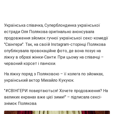
Українська співачка, Суперблондинка української
естради Оля Полякова оригінально анонсувала
продовження зйомок гучної української секс-комедії
"Свінгери". Так, на своїй Іnstagram-сторінці Полякова
опублікувала провокаційне фото, де вона позує на
ліжку в образі жінки-Санти. При цьому на співачці –
червоний корсет і панчохи.
На ліжку поряд з Поляковою – її колега по зйомках,
український актор Михайло Кукуюк.
"#СВІНГЕРИ повертаються! Хочете продовження? На
великих екранах вже цієї зими!" – підписала сексі-
знімок Полякова.