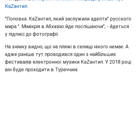
КаZантип
.
"Поповка. КаZантип, який заслужили адепти" русского
мира ". Мімікрія в Абхазію йде поспішаючи", - йдеться
у підписі до фотографії.
На знімку видно, що на пляжі в селищі нікого немає. А
адже раніше тут проводився один з найбільших
фестивалів електронної музики КаZантип. У 2018 році
він буде проходити в Туреччині.