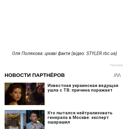
Оля Полякова: цікаві факти (відео: STYLER.rbc.ua)