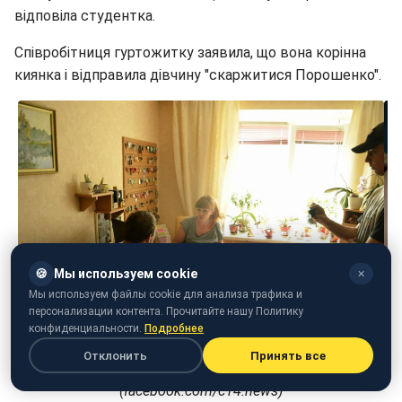
відповіла студентка.
Співробітниця гуртожитку заявила, що вона корінна
киянка і відправила дівчину "скаржитися Порошенко".
🍪
Мы используем cookie
✕
Мы используем файлы cookie для анализа трафика и
персонализации контента. Прочитайте нашу Политику
конфиденциальности.
Подробнее
Отклонить
Принять все
Фото: Конфлікт у столичному Вузі
(facebook.com/c14.news)