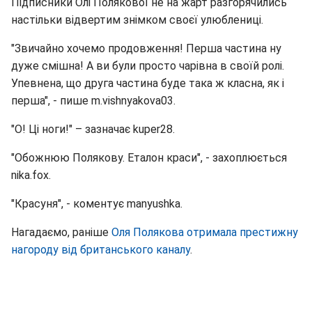
Підписники Олі Полякової не на жарт разгорячились
настільки відвертим знімком своєї улюблениці.
"Звичайно хочемо продовження! Перша частина ну
дуже смішна! А ви були просто чарівна в своїй ролі.
Упевнена, що друга частина буде така ж класна, як і
перша", - пише m.vishnyakova03.
"О! Ці ноги!" – зазначає kuper28.
"Обожнюю Полякову. Еталон краси", - захоплюється
nika.fox.
"Красуня", - коментує manyushka.
Нагадаємо, раніше
Оля Полякова отримала престижну
нагороду від британського каналу
.