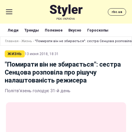
rbc.ua
Люди
Тренды
Полезное
Вкусно
Гороскопы
Главная
›
Жизнь
›
"Помирати він не збирається": сестра Сенцова розповіл
ЖИЗНЬ
13 июня 2018, 18:31
"Помирати він не збирається": сестра
Сенцова розповіла про рішучу
налаштованість режисера
Політв'язень голодує 31-й день