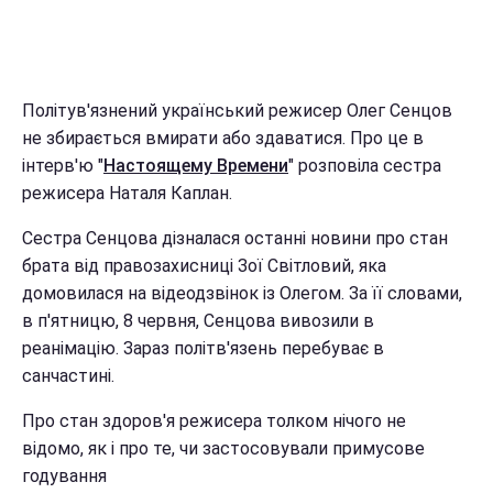
Політув'язнений український режисер Олег Сенцов
не збирається вмирати або здаватися. Про це в
інтерв'ю "
Настоящему Времени
" розповіла сестра
режисера Наталя Каплан.
Сестра Сенцова дізналася останні новини про стан
брата від правозахисниці Зої Світловий, яка
домовилася на відеодзвінок із Олегом. За її словами,
в п'ятницю, 8 червня, Сенцова вивозили в
реанімацію. Зараз політв'язень перебуває в
санчастині.
Про стан здоров'я режисера толком нічого не
відомо, як і про те, чи застосовували примусове
годування