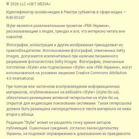
© 2026 LLC «UBT MEDIA»
Идентификатор онлайн-медиа в Реестре субъектов в сфере медиа —
R40-05347
Styler является развлекательным проектом «РБК-Украина»,
рассказывающим о людях, трендах и всё, что интересно читать вне
новостей.
Фотографии, иллюстрации и другие изображения принадлежат их
правообладателям. Использование фотографий, отмеченных Getty
Images, допускается исключительно при наличии письменного
разрешения фотоагентства Getty Images. Фотографии, отмеченные
логотипом «Styler» или подписанные «Styler» или «РБК-Украина», могут
использоваться на условиях лицензии Creative Commons Attribution
4.0 International.
При полном или частичном воспроизведении информационных
материалов, опубликованных на вебсайте «Styler» (styler.rbc.ua),
обязательно размещение активной гиперссылки на styler.rbc.ua,
открытой для индексации поисковыми системами. Такая гиперссылка
должна быть размещена непосредственно в тексте материала не ниже
второго абзаца.
Редакция "Styler" может не разделять точку зрения авторов
публикаций. Оценочные суждения, согласно законодательству
Украины, не подлежат опровержению и доказыванию их правдивости.