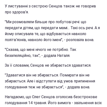
У листуванні з сестрою Сенцов також не говорив
про здоров'я.
"Ми розмовляли більше про побутові речі: що
передати дітям, що передати мамі... Такі ось речі. А я
йому описувала те, що відбувається навколо
політв'язнів, навколо його імені", - розповіла вона.
"Сказав, що мені нічого не потрібно. Так
безапеляційно, так", - додала Наталя.
За її словами, Сенцов не збирається здаватися.
"Здаватися він не збирається. Помирати він не
збирається. Але і відступати від умов припинення
голодування теж не збирається", - додала вона.
Нагадаємо, що Олег Сенцов оголосив безстрокове
голодування 14 травня. Його вимога - звільнення всіх