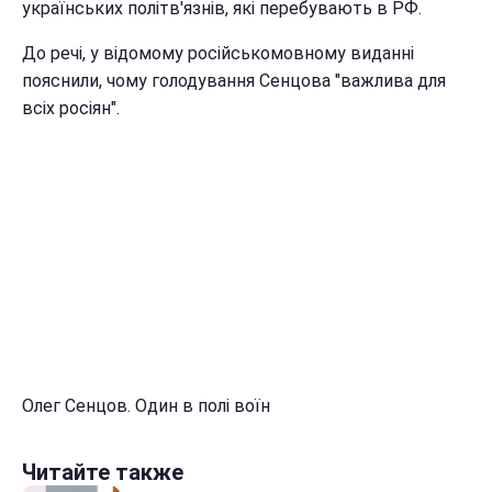
українських політв'язнів, які перебувають в РФ.
До речі, у відомому російськомовному виданні
пояснили, чому голодування Сенцова "важлива для
всіх росіян".
Олег Сенцов. Один в полі воїн
Читайте также