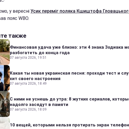
ємо, у вересні
Усик переміг поляка Кшиштофа Гловацьког
ав пояс WBO.
йте также
Финансовая удача уже близко: эти 4 знака Зодиака м
разбогатеть до конца года
07 августа 2026, 19:51
Какая ты новая украинская песня: проходи тест и сл
хит своего настроения
07 августа 2026, 18:49
С ними не уснешь до утра: 8 жутких сериалов, которы
надолго засядут в памяти
07 августа 2026, 18:09
10 вещей, которыми нельзя протирать экран телефон