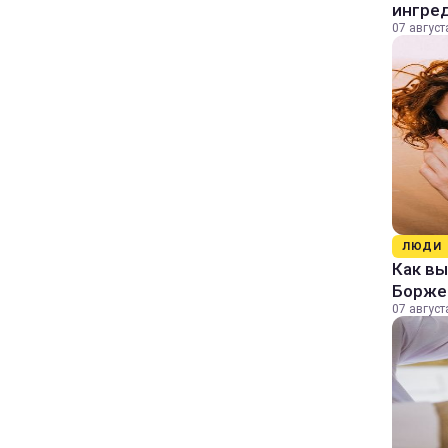
ингре
07 август
ЛЮДИ
Как в
Борже
07 август