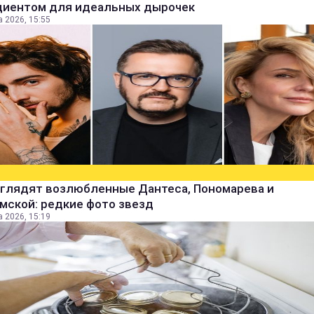
диентом для идеальных дырочек
а 2026, 15:55
ыглядят возлюбленные Дантеса, Пономарева и
мской: редкие фото звезд
а 2026, 15:19