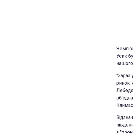
Чемпіо
Усик б
нашого 
"Зараз
ринок. 
Лебедє
об'єдна
Климас 
Відзнач
півден
з "трон