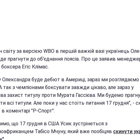
н світу за версією WBO в першій важкій вазі українець Ол
уде прагнути до об'єднання поясів. Про це заявив менедже
боксера Егіс Клімас.
 у Олександра буде дебют в Америці, зараз ми розглядаємо
А так з чемпіонами боксувати завжди цікаво, але зараз у
ва захист титулу проти Мурата Гассієва. Ми будемо прагн
ти всі титули. Але поки у нас стоїть питання 17 грудня", - 
в коментарі "Р-Спорт".
имо, що 17 грудня в США Усик зустрінеться з
ноафриканцем Табісо Мчуну, який вже пообіцяв
скинути ук
у"
.