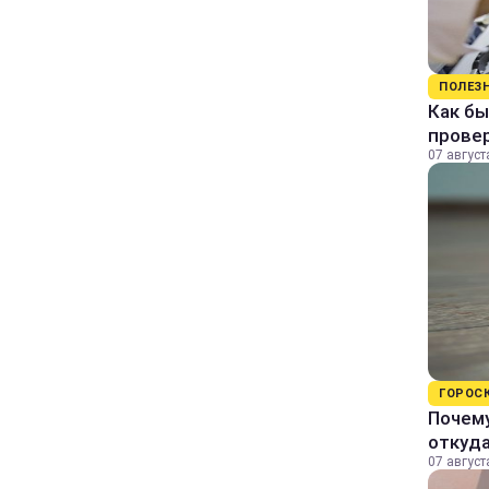
ПОЛЕЗ
Как бы
прове
07 август
ГОРОС
Почему
откуда
07 август