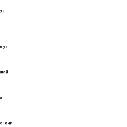
о
і
огут
ушай
е
а: они