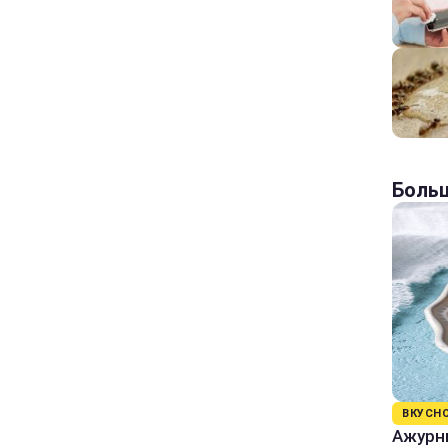
Больш
ВКУСН
Ажурны