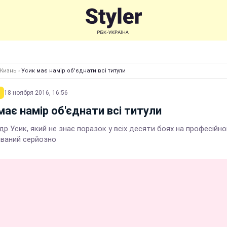
Жизнь
›
Усик має намір об'єднати всі титули
18 ноября 2016, 16:56
має намір об'єднати всі титули
р Усик, який не знає поразок у всіх десяти боях на професійном
ваний серйозно