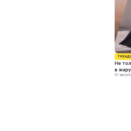
ТРЕНД
Не тол
в жару
07 август