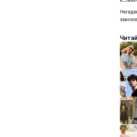
Нагада
завоюв
Чита