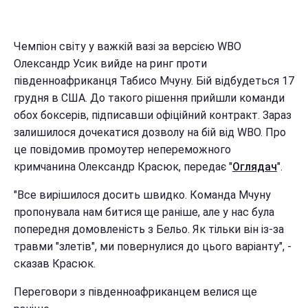
Чемпіон світу у важкій вазі за версією WBO
Олександр Усик вийде на ринг проти
південноафриканця Табисо Мчуну. Бій відбудеться 17
грудня в США. До такого рішення прийшли команди
обох боксерів, підписавши офіційний контракт. Зараз
залишилося дочекатися дозволу на бій від WBO. Про
це повідомив промоутер непереможного
кримчанина Олександр Красюк, передає "
Оглядач
".
"Все вирішилося досить швидко. Команда Мчуну
пропонувала нам битися ще раніше, але у нас була
попередня домовленість з Бельо. Як тільки він із-за
травми "злетів", ми повернулися до цього варіанту", -
сказав Красюк.
Переговори з південноафриканцем велися ще