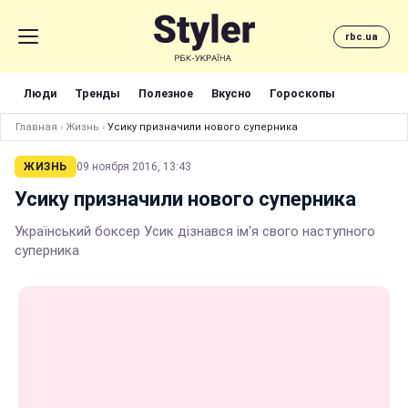
rbc.ua
Люди
Тренды
Полезное
Вкусно
Гороскопы
Главная
›
Жизнь
›
Усику призначили нового суперника
ЖИЗНЬ
09 ноября 2016, 13:43
Усику призначили нового суперника
Український боксер Усик дізнався ім'я свого наступного
суперника