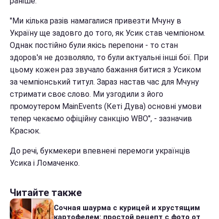
раніше.
"Ми кілька разів намагалися привезти Мчуну в
Україну ще задовго до того, як Усик став чемпіоном.
Однак постійно були якісь перепони - то стан
здоров'я не дозволяло, то були актуальні інші бої. При
цьому кожен раз звучало бажання битися з Усиком
за чемпіонський титул. Зараз настав час для Мчуну
стримати своє слово. Ми узгодили з його
промоутером MainEvents (Кеті Дува) основні умови
тепер чекаємо офіційну санкцію WBO", - зазначив
Красюк.
До речі, букмекери впевнені перемоги українців
Усика і Ломаченко.
Читайте также
Сочная шаурма с курицей и хрустящим
картофелем: простой рецепт с фото от