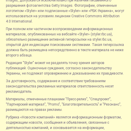
Images, допускается исключительно при наличии письменного
разрешения фотоагентства Getty Images. Фотографии, отмеченные
логотипом «Styler» или подписанные «Styler» или «РБК-Украина», могут
использоваться на условиях лицензии Creative Commons Attribution
4.0 International.
При полном или частичном воспроизведении информационных
материалов, опубликованных на вебсайте «Styler» (styler.rbc.ua),
обязательно размещение активной гиперссылки на styler.rbc.ua,
открытой для индексации поисковыми системами. Такая гиперссылка
должна быть размещена непосредственно в тексте материала не ниже
второго абзаца.
Редакция "Styler" может не разделять точку зрения авторов
публикаций. Оценочные суждения, согласно законодательству
Украины, не подлежат опровержению и доказыванию их правдивости.
За достоверность, содержание и соответствие требованиям
законодательства рекламных материалов ответственность несет
рекламодатель.
Материалы, отмеченные плашками "Пресс-релиз", "Спецпроект",
"Партнерский материал", "Promo", "Благотворительность" и "Резонанс",
размещаются на правах рекламы.
Рубрика «Новости компаний» является информационным форматом,
содержащим новости, сообщения и объявления, связанные с
деятельностью компаний, и основывается на информации,