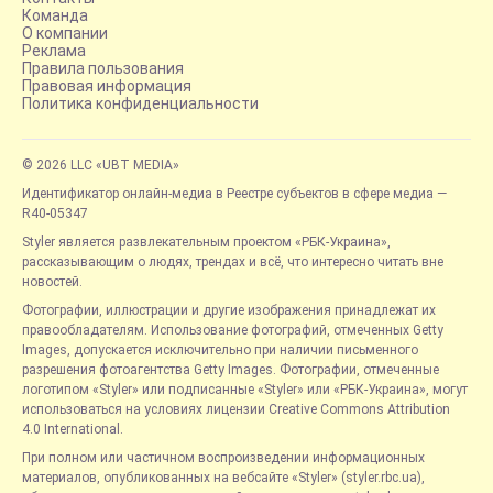
Команда
О компании
Реклама
Правила пользования
Правовая информация
Политика конфиденциальности
© 2026 LLC «UBT MEDIA»
Идентификатор онлайн-медиа в Реестре субъектов в сфере медиа —
R40-05347
Styler является развлекательным проектом «РБК-Украина»,
рассказывающим о людях, трендах и всё, что интересно читать вне
новостей.
Фотографии, иллюстрации и другие изображения принадлежат их
правообладателям. Использование фотографий, отмеченных Getty
Images, допускается исключительно при наличии письменного
разрешения фотоагентства Getty Images. Фотографии, отмеченные
логотипом «Styler» или подписанные «Styler» или «РБК-Украина», могут
использоваться на условиях лицензии Creative Commons Attribution
4.0 International.
При полном или частичном воспроизведении информационных
материалов, опубликованных на вебсайте «Styler» (styler.rbc.ua),