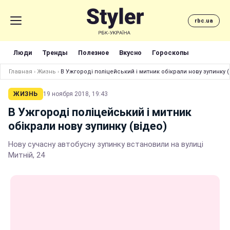
rbc.ua
Люди
Тренды
Полезное
Вкусно
Гороскопы
Главная
›
Жизнь
›
В Ужгороді поліцейський і митник обікрали нову зупинку (
ЖИЗНЬ
19 ноября 2018, 19:43
В Ужгороді поліцейський і митник
обікрали нову зупинку (відео)
Нову сучасну автобусну зупинку встановили на вулиці
Митній, 24