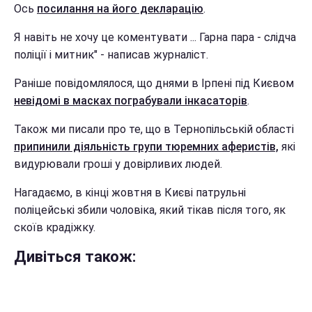
Ось
посилання на його декларацію
.
Я навіть не хочу це коментувати ... Гарна пара - слідча
поліції і митник" - написав журналіст.
Раніше повідомлялося, що днями в Ірпені під Києвом
невідомі в масках пограбували інкасаторів
.
Також ми писали про те, що в Тернопільській області
припинили діяльність групи тюремних аферистів,
які
видурювали гроші у довірливих людей.
Нагадаємо, в кінці жовтня в Києві патрульні
поліцейські збили чоловіка, який тікав після того, як
скоїв крадіжку.
Дивіться також: