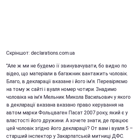
Скріншот: declarations.com.ua
"Але ж ми не будемо її звинувачувати, бо видно по
відео, що матеріали в багажник вантажить чоловік.
Благо, в декларації вказане і його ім’я. Перевіряємо
на тому ж сайті і вуаля номер чотири. Знадимо
чоловіка на ім’я Мельник Микола Васильович у якого
в декларації вказана вказано право керування на
автом марки Фольцваген Пасат 2007 року, який є у
властості його дружини. А хочете знати, де працює
цей чоловік згідно його декларації? От вам і вуаля 5 –
старший інспектор у Закарпатській митниці ДФС.