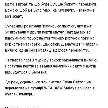
матчі виграє та, що буде більше бажати перемоги.
Бажаю, щоб це була Марічка Музичук", - зазначив
музикант.
Суперниці розіграли "іспанську партію", яку вже
розігрували у другій партії матчу. Нагадаємо, за
підсумками трьох партій турніру рахунок поки на
користь китайської шахістки. Дівчата
двічі зіграли
внічию, один раз китаянці вдалося перемогти.
Четверта партія турніру також закінчилася внічию.
Наступна партія за звання чемпіонки світу з шахів
відбудеться 8 березня.
До речі,
українсько тенісистка Еліна Світоліна
перемогла на турнірі WTA BMW Malaysian Open в
Куала-Лумпурі.