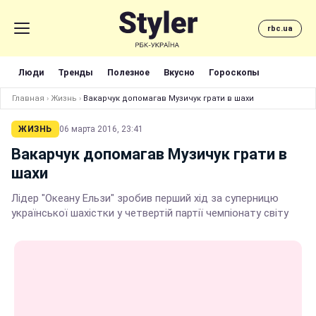
rbc.ua
Люди
Тренды
Полезное
Вкусно
Гороскопы
Главная
›
Жизнь
›
Вакарчук допомагав Музичук грати в шахи
ЖИЗНЬ
06 марта 2016, 23:41
Вакарчук допомагав Музичук грати в
шахи
Лідер "Океану Ельзи" зробив перший хід за суперницю
української шахістки у четвертій партії чемпіонату світу