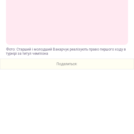
Фото: Старший і молодший Вакарчук реалізують право першого ходу в
турнірі за титул чемпіона
Поделиться: