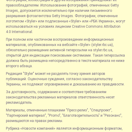
Фотографии, иллюстрации и другие изображения принадлежат их
правообладателям. Использование фотографий, отмеченных Getty
Images, допускается исключительно при наличии письменного
разрешения фотоагентства Getty Images. Фотографии, отмеченные
логотипом «Styler» или подписанные «Styler» или «РБК-Украина», могут
использоваться на условиях лицензии Creative Commons Attribution
4.0 International.
При полном или частичном воспроизведении информационных
материалов, опубликованных на вебсайте «Styler» (styler.rbc.ua),
обязательно размещение активной гиперссылки на styler.rbc.ua,
открытой для индексации поисковыми системами. Такая гиперссылка
должна быть размещена непосредственно в тексте материала не ниже
второго абзаца.
Редакция "Styler" может не разделять точку зрения авторов
публикаций. Оценочные суждения, согласно законодательству
Украины, не подлежат опровержению и доказыванию их правдивости.
За достоверность, содержание и соответствие требованиям
законодательства рекламных материалов ответственность несет
рекламодатель.
Материалы, отмеченные плашками "Пресс-релиз", "Спецпроект",
"Партнерский материал", "Promo", "Благотворительность" и "Резонанс",
размещаются на правах рекламы.
Рубрика «Новости компаний» является информационным форматом,