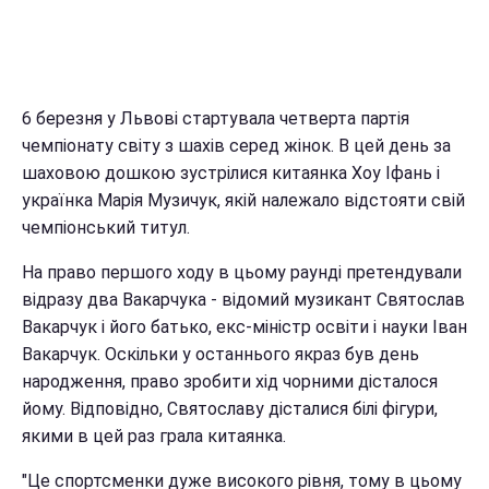
6 березня у Львові стартувала четверта партія
чемпіонату світу з шахів серед жінок. В цей день за
шаховою дошкою зустрілися китаянка Хоу Іфань і
українка Марія Музичук, якій належало відстояти свій
чемпіонський титул.
На право першого ходу в цьому раунді претендували
відразу два Вакарчука - відомий музикант Святослав
Вакарчук і його батько, екс-міністр освіти і науки Іван
Вакарчук. Оскільки у останнього якраз був день
народження, право зробити хід чорними дісталося
йому. Відповідно, Святославу дісталися білі фігури,
якими в цей раз грала китаянка.
"Це спортсменки дуже високого рівня, тому в цьому