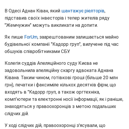
В Одесі Аднан Ківан, який
шантажує ріелторів
,
підставив своїх інвесторів і тепер жителів ряду
"Жемчужин" можуть викликати на допити.
Як пише
ForUm
, заарештованим залишається майно
будівельної компанії "Кадорр груп", вилучене під час
обшуків співробітниками СБУ.
Колегія суддів Апеляційного суду Києва не
задовольнила апеляційну скаргу адвоката Аднана
Ківана. Таким чином, готівкові гроші (більше 20 млн
грн), печатки і факсиміле кількох десятків фірм, що
входять в "Кадорр груп, а також оргтехніка,
комп'ютери та електронні носії інформації, як і раніше,
знаходяться у правоохоронців з метою подальших
слідчих дій.
У ході слідчих дій, правоохоронці з'ясували, що