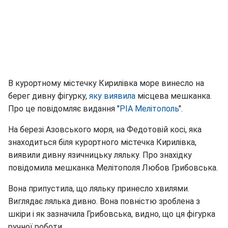
В курортному містечку Кирилівка море винесло на
берег дивну фігурку,
яку виявила
місцева мешканка.
Про це повідомляє видання "
РІА Мелітополь
".
На березі Азовського моря, на Федотовій косі, яка
знаходиться біля курортного містечка Кирилівка,
виявили дивну язичницьку ляльку. Про знахідку
повідомила мешканка Мелітополя Любов Грибовська.
Вона припустила, що ляльку принесло хвилями.
Виглядає лялька дивно. Вона повністю зроблена з
шкіри і як зазначила Грибовська, видно, що ця фігурка
ручної роботи.