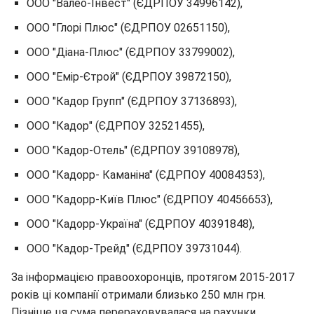
ООО "Валео-Інвест" (ЄДРПОУ 34996142),
ООО "Глорі Плюс" (ЄДРПОУ 02651150),
ООО "Діана-Плюс" (ЄДРПОУ 33799002),
ООО "Емір-Єтрой" (ЄДРПОУ 39872150),
ООО "Кадор Групп" (ЄДРПОУ 37136893),
ООО "Кадор" (ЄДРПОУ 32521455),
ООО "Кадор-Отель" (ЄДРПОУ 39108978),
ООО "Кадорр- Каманіна" (ЄДРПОУ 40084353),
ООО "Кадорр-Київ Плюс" (ЄДРПОУ 40456653),
ООО "Кадорр-Україна" (ЄДРПОУ 40391848),
ООО "Кадор-Трейд" (ЄДРПОУ 39731044).
За інформацією правоохоронців, протягом 2015-2017
років ці компанії отримали близько 250 млн грн.
Пізніше ця сума перераховувалася на рахунки