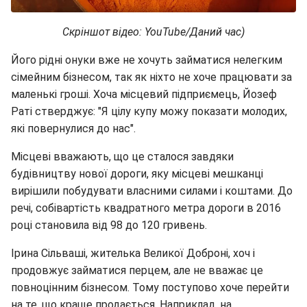
Скріншот відео: YouTube/Даний час)
Його рідні онуки вже не хочуть займатися нелегким
сімейним бізнесом, так як ніхто не хоче працювати за
маленькі гроші. Хоча місцевий підприємець, Йозеф
Раті стверджує: "Я цілу купу можу показати молодих,
які повернулися до нас".
Місцеві вважають, що це сталося завдяки
будівництву нової дороги, яку місцеві мешканці
вирішили побудувати власними силами і коштами. До
речі, собівартість квадратного метра дороги в 2016
році становила від 98 до 120 гривень.
Ірина Сільваші, жителька Великої Доброні, хоч і
продовжує займатися перцем, але не вважає це
повноцінним бізнесом. Тому поступово хоче перейти
на те, що краще продається. Наприклад, на