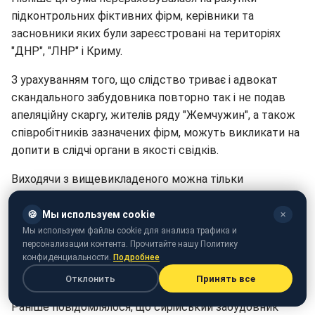
підконтрольних фіктивних фірм, керівники та
засновники яких були зареєстровані на територіях
"ДНР", "ЛНР" і Криму.
З урахуванням того, що слідство триває і адвокат
скандального забудовника повторно так і не подав
апеляційну скаргу, жителів ряду "Жемчужин", а також
співробітників зазначених фірм, можуть викликати на
допити в слідчі органи в якості свідків.
Виходячи з вищевикладеного можна тільки
припустити, яких фінансових зусиль варто
приховувати цю інформацію від громадськості,
🍪
Мы используем cookie
✕
клієнтів і майбутніх інвесторів.
Мы используем файлы cookie для анализа трафика и
персонализации контента. Прочитайте нашу Политику
конфиденциальности.
Подробнее
З повним текстом постанови суду можна
ознайомитися
за посиланням
.
Отклонить
Принять все
Раніше повідомлялося, що сирійський забудовник