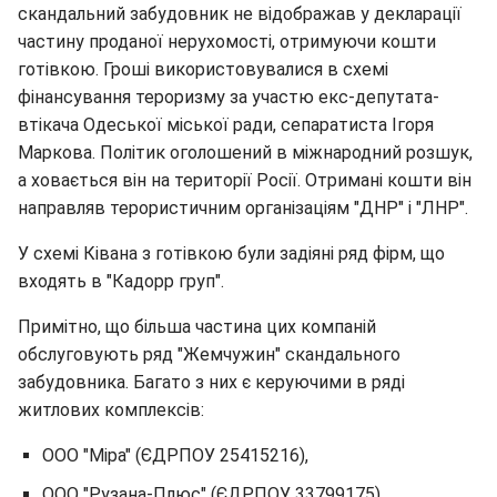
скандальний забудовник не відображав у декларації
частину проданої нерухомості, отримуючи кошти
готівкою. Гроші використовувалися в схемі
фінансування тероризму за участю екс-депутата-
втікача Одеської міської ради, сепаратиста Ігоря
Маркова. Політик оголошений в міжнародний розшук,
а ховається він на території Росії. Отримані кошти він
направляв терористичним організаціям "ДНР" і "ЛНР".
У схемі Ківана з готівкою були задіяні ряд фірм, що
входять в "Кадорр груп".
Примітно, що більша частина цих компаній
обслуговують ряд "Жемчужин" скандального
забудовника. Багато з них є керуючими в ряді
житлових комплексів:
ООО "Міра" (ЄДРПОУ 25415216),
ООО "Рузана-Плюс" (ЄДРПОУ 33799175),