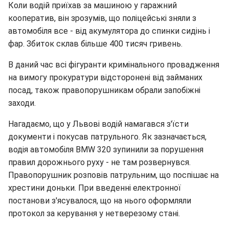
Коли водій приїхав за машиною у гаражний
кооператив, він зрозумів, що поліцейські зняли з
автомобіля все - від акумулятора до спинки сидінь і
фар. Збиток склав більше 400 тисяч гривень.
В даний час всі фігуранти кримінального провадження
на вимогу прокуратури відсторонені від займаних
посад, також правопорушникам обрали запобіжні
заходи.
Нагадаємо, що у Львові водій намагався з'їсти
документи і покусав патрульного. Як зазначається,
водія автомобіля BMW 320 зупинили за порушення
правил дорожнього руху - не там розвернувся.
Правопорушник розповів патрульним, що поспішає на
хрестини доньки. При введенні електронної
постанови з'ясувалося, що на нього оформляли
протокол за керування у нетверезому стані.