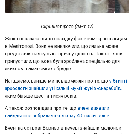
Скріншот фото (ria-m.tv)
Жінка показала свою знахідку фахівцям-краєзнавцям
в Мелітополі. Вони не виключили, що лялька може
представляти якусь історичну цінність. Також вони
припустили, що вона була зроблена спеціально для
якихось шаманських обрядів.
Нагадаємо, раніше ми повідомляли про те, що
у Єгипті
археологи знайшли унікальні мумії жуків-скарабеїв
,
яким більше шести тисяч років.
А також розповідали про те, що
вчені виявили
найдавніше зображення, якому 40 тисяч років.
Вчені на острові Борнео в печері знайшли малюнок