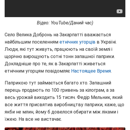
Відео: YouTube/Даний час)
Село Велика Добронь на Закарпатті вважається
найбільшим поселенням
етнічних угорців
в Україні.
Люди, які тут живуть, працюють на своїй землі і
щорічно вирощують сотні тонн запашної паприки.
Докладніше про те, як в Закарпатті живеться
етнічним угорцям повідомляє
Настоящее Время
.
Паприкою тут займається багато хто. Запашний
перець продають по 100 гривень за кілограм, а за
весь урожай виходить 15 тисяч. Федір Мельник, який
все життя присвятив виробництву паприки, каже, що
якби не млин, йому б довелося обирати між ліками і
їжею. На все не вистачає.