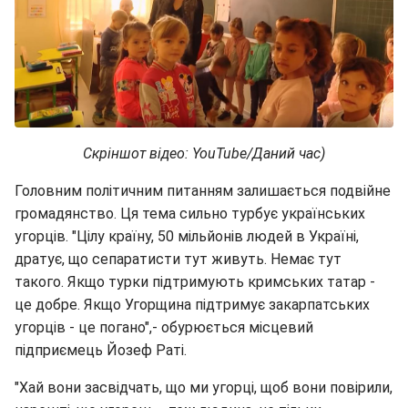
Скріншот відео: YouTube/Даний час)
Головним політичним питанням залишається подвійне
громадянство. Ця тема сильно турбує українських
угорців. "Цілу країну, 50 мільйонів людей в Україні,
дратує, що сепаратисти тут живуть. Немає тут
такого. Якщо турки підтримують кримських татар -
це добре. Якщо Угорщина підтримує закарпатських
угорців - це погано",- обурюється місцевий
підприємець Йозеф Раті.
"Хай вони засвідчать, що ми угорці, щоб вони повірили,