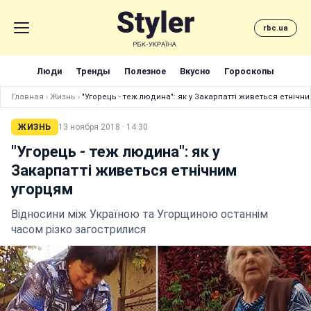
rbc.ua
Люди
Тренды
Полезное
Вкусно
Гороскопы
Главная
›
Жизнь
›
"Угорець - теж людина": як у Закарпатті живеться етнічн
ЖИЗНЬ
13 ноября 2018 · 14:30
"Угорець - теж людина": як у
Закарпатті живеться етнічним
угорцям
Відносини між Україною та Угорщиною останнім
часом різко загострилися