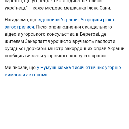
нарешті, що угорець - теж людина, не тільки
українець", - каже місцева мешканка Ілона Сани.
Нагадаємо, що
відносини України і Угорщини різко
загострилися.
Після оприлюднення скандального
відео з угорського консульства в Берегові, де
жителям Закарпаття урочисто вручають паспорти
сусідньої держави, міністр закордонних справ України
пообіцяв вислати угорського консула з країни.
Ми писали, що
у Румунії кілька тисяч етнічних угорців
вимагали автономії.