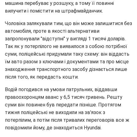
машина перебуває у розшуку, а тому її повинні
вилучити і помістити на штрафмайданчик.
Чоловіка залякували тим, що він може залишитися без
автомобіля, проте в якості альтернативи
запропонували "відступні" у вигляді 1 тисячі доларів.
Так як у потерпілого не виявилося з собою потрібної
суми, поліцейські придумали таку схему: він віддасть
їм авто разом з ключами і документами та про місце
знаходження транспортного засобу дізнається лише
після того, як передасть кошти.
Водій погодився на умови патрульних, віддавши
правоохоронцям аванс у 6,5 тисяч гривень. Решту
суми він повинен був передати пізніше. Протягом
тижня поліцейські не виходили на зв'язок з
потерпілим, а потім після тривалих переговорів все ж
повідомили йому, де знаходиться Hyundai.