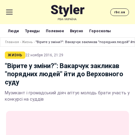
rbc.ua
Люди
Тренды
Полезное
Вкусно
Гороскопы
Главная
›
Жизнь
›
"Вірите у зміни?": Вакарчук закликав "порядних людей" й
ЖИЗНЬ
22 ноября 2016, 21:29
"Вірите у зміни?": Вакарчук закликав
"порядних людей" йти до Верховного
суду
Музикант і громадський діяч агітує молодь брати участь у
конкурсі на суддів