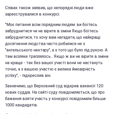
Співак також заявив, що непорядні люди вже
зареєструвалися в конкурсі.
"Моє питання всім порядним людям: ви боїтесь
забруднитися чи не вірите в зміни Якщо боїтесь
забруднитися, то хочу вам нагадати, що найкращі
досягнення людства часто робилися не з
"ангельського нектару", а з того що було під рукою. А
там всіляке траплялось... Якщо ж ви не вірите в зміни
на краще - так без вашої участі вони не настануть
точно, а з вашою участю є велика ймовірність
успіху", - підкреслив він.
Зазначимо, що Верховний суд відкрив вакансії 120
нових суддів. На сайті суду повідомляється, що про
бажання взяти участь у конкурсі повідомили більше
1000 кандидатів.