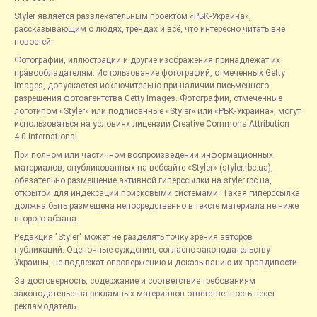
Styler является развлекательным проектом «РБК-Украина»,
рассказывающим о людях, трендах и всё, что интересно читать вне
новостей.
Фотографии, иллюстрации и другие изображения принадлежат их
правообладателям. Использование фотографий, отмеченных Getty
Images, допускается исключительно при наличии письменного
разрешения фотоагентства Getty Images. Фотографии, отмеченные
логотипом «Styler» или подписанные «Styler» или «РБК-Украина», могут
использоваться на условиях лицензии Creative Commons Attribution
4.0 International.
При полном или частичном воспроизведении информационных
материалов, опубликованных на вебсайте «Styler» (styler.rbc.ua),
обязательно размещение активной гиперссылки на styler.rbc.ua,
открытой для индексации поисковыми системами. Такая гиперссылка
должна быть размещена непосредственно в тексте материала не ниже
второго абзаца.
Редакция "Styler" может не разделять точку зрения авторов
публикаций. Оценочные суждения, согласно законодательству
Украины, не подлежат опровержению и доказыванию их правдивости.
За достоверность, содержание и соответствие требованиям
законодательства рекламных материалов ответственность несет
рекламодатель.