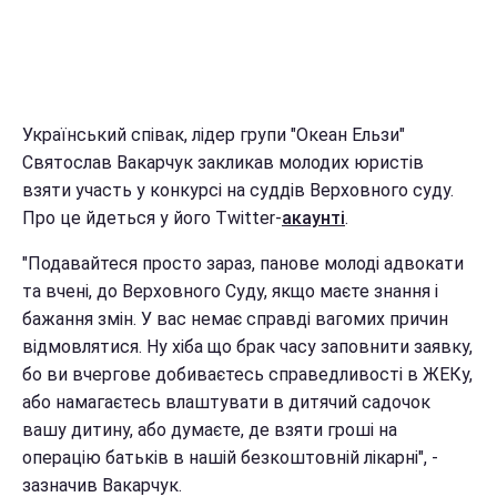
Український співак, лідер групи "Океан Ельзи"
Святослав Вакарчук закликав молодих юристів
взяти участь у конкурсі на суддів Верховного суду.
Про це йдеться у його Twitter-
акаунті
.
"Подавайтеся просто зараз, панове молоді адвокати
та вчені, до Верховного Суду, якщо маєте знання і
бажання змін. У вас немає справді вагомих причин
відмовлятися. Ну хіба що брак часу заповнити заявку,
бо ви вчергове добиваєтесь справедливості в ЖЕКу,
або намагаєтесь влаштувати в дитячий садочок
вашу дитину, або думаєте, де взяти гроші на
операцію батьків в нашій безкоштовній лікарні", -
зазначив Вакарчук.