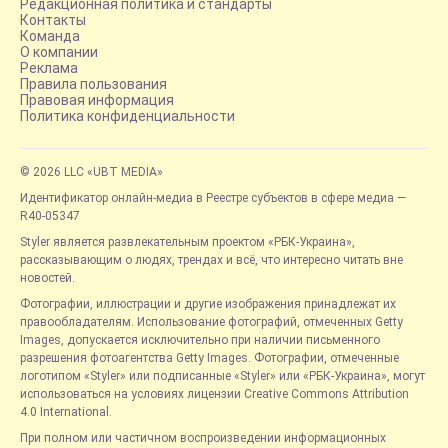
Редакционная политика и стандарты
Контакты
Команда
О компании
Реклама
Правила пользования
Правовая информация
Политика конфиденциальности
© 2026 LLC «UBT MEDIA»
Идентификатор онлайн-медиа в Реестре субъектов в сфере медиа —
R40-05347
Styler является развлекательным проектом «РБК-Украина»,
рассказывающим о людях, трендах и всё, что интересно читать вне
новостей.
Фотографии, иллюстрации и другие изображения принадлежат их
правообладателям. Использование фотографий, отмеченных Getty
Images, допускается исключительно при наличии письменного
разрешения фотоагентства Getty Images. Фотографии, отмеченные
логотипом «Styler» или подписанные «Styler» или «РБК-Украина», могут
использоваться на условиях лицензии Creative Commons Attribution
4.0 International.
При полном или частичном воспроизведении информационных