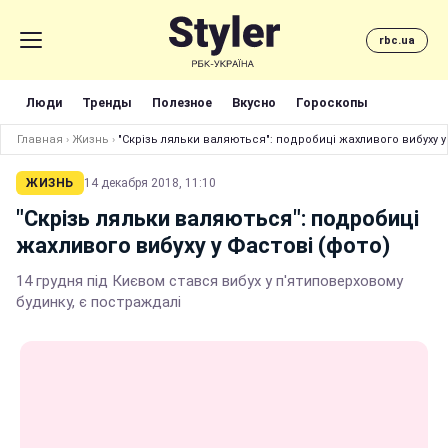
rbc.ua
Люди
Тренды
Полезное
Вкусно
Гороскопы
Главная
›
Жизнь
›
"Скрізь ляльки валяються": подробиці жахливого вибуху у
ЖИЗНЬ
14 декабря 2018, 11:10
"Скрізь ляльки валяються": подробиці
жахливого вибуху у Фастові (фото)
14 грудня під Києвом стався вибух у п'ятиповерховому
будинку, є постраждалі