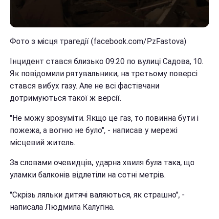
Фото з місця трагедії (facebook.com/PzFastova)
Інцидент стався близько 09:20 по вулиці Садова, 10.
Як повідомили рятувальники, на третьому поверсі
стався вибух газу. Але не всі фастівчани
дотримуються такої ж версії.
"Не можу зрозуміти. Якщо це газ, то повинна бути і
пожежа, а вогню не було", - написав у мережі
місцевий житель.
За словами очевидців, ударна хвиля була така, що
уламки балконів відлетіли на сотні метрів.
"Скрізь ляльки дитячі валяються, як страшно", -
написала Людмила Калугіна.