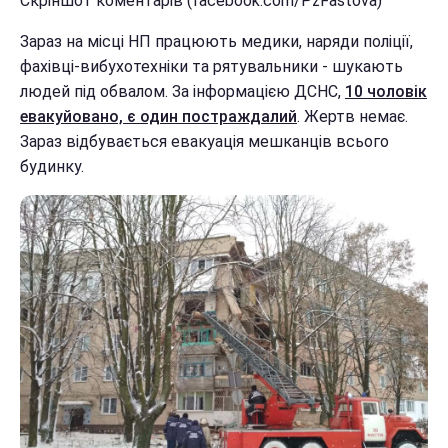
Скріншот коментарів (facebook.com/PzFastova)
Зараз на місці НП працюють медики, наряди поліції,
фахівці-вибухотехніки та рятувальники - шукають
людей під обвалом. За інформацією ДСНС,
10 чоловік
евакуйовано, є один постраждалий
. Жертв немає.
Зараз відбувається евакуація мешканців всього
будинку.