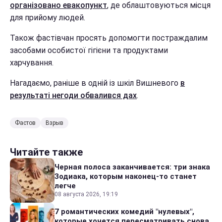
організовано евакопункт
, де облаштовуються місця
для прийому людей.
Також фастівчан просять допомогти постраждалим
засобами особистої гігієни та продуктами
харчування.
Нагадаємо, раніше в одній із шкіл Вишневого
в
результаті негоди обвалився дах
.
Фастов
Взрыв
Читайте также
Черная полоса заканчивается: три знака
Зодиака, которым наконец-то станет
легче
08 августа 2026, 19:19
7 романтических комедий "нулевых",
которые хочется пересматривать снова