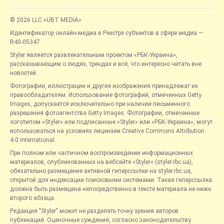
© 2026 LLC «UBT MEDIA»
Идентификатор онлайн-медиа в Реестре субъектов в сфере медиа —
R40-05347
Styler является развлекательным проектом «РБК-Украина»,
рассказывающим о людях, трендах и всё, что интересно читать вне
новостей.
Фотографии, иллюстрации и другие изображения принадлежат их
правообладателям. Использование фотографий, отмеченных Getty
Images, допускается исключительно при наличии письменного
разрешения фотоагентства Getty Images. Фотографии, отмеченные
логотипом «Styler» или подписанные «Styler» или «РБК-Украина», могут
использоваться на условиях лицензии Creative Commons Attribution
4.0 International.
При полном или частичном воспроизведении информационных
материалов, опубликованных на вебсайте «Styler» (styler.rbc.ua),
обязательно размещение активной гиперссылки на styler.rbc.ua,
открытой для индексации поисковыми системами. Такая гиперссылка
должна быть размещена непосредственно в тексте материала не ниже
второго абзаца.
Редакция "Styler" может не разделять точку зрения авторов
публикаций. Оценочные суждения, согласно законодательству