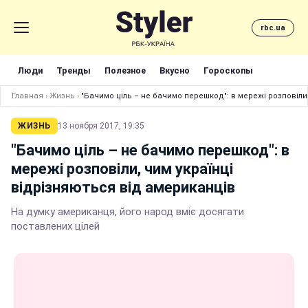
rbc.ua
Люди
Тренды
Полезное
Вкусно
Гороскопы
Главная
›
Жизнь
›
"Бачимо ціль – не бачимо перешкод": в мережі розповіли
ЖИЗНЬ
13 ноября 2017, 19:35
"Бачимо ціль – не бачимо перешкод": в
мережі розповіли, чим українці
відрізняються від американців
На думку американця, його народ вміє досягати
поставлених цілей