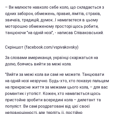
– Ви малюєте навколо себе коло, що складається з
одних заборон, обмежень, правил, лімітів, страхів,
звичаїв, традицій, думок...І намагаєтеся в цьому
моторошно обмеженому просторі щось робити,
танцюючи "на одній нозі", - написав Співаковський.
Скріншот (facebook.com/vspivakovsky)
За словами американця, українці скаржаться на
долю, боячись вийти за межі кола.
"Вийти за межі кола ви самі не можете. Танцювати
на одній нозі незручно. Будь-хто, хто показує пальцем
на прекрасне життя за межами цього кола, – для вас
романтик і утопіст. Кожен, хто намагається щось
пристойне зробити всередині кола – дилетант та
популіст. Ви самі роздратовані від цієї своєї
неповноцінності, але терпіть її, постійно