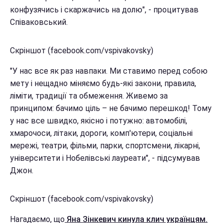
конфузячись і скаржачись на долю", - процитував
Співаковський.
Скріншот (facebook.com/vspivakovsky)
"У нас все як раз навпаки. Ми ставимо перед собою
мету і нещадно міняємо будь-які закони, правила,
ліміти, традиції та обмеження. Живемо за
принципом: бачимо ціль – не бачимо перешкод! Тому
у нас все швидко, якісно і потужно: автомобілі,
хмарочоси, літаки, дороги, комп'ютери, соціальні
мережі, театри, фільми, парки, спортсмени, лікарні,
університети і Нобелівські лауреати", - підсумував
Джон.
Скріншот (facebook.com/vspivakovsky)
Нагадаємо, що
Яна Зінкевич кинула клич українцям.