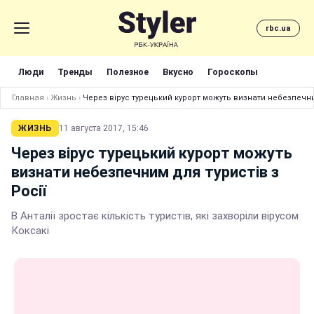
rbc.ua
Люди
Тренды
Полезное
Вкусно
Гороскопы
Главная
›
Жизнь
›
Через вірус турецький курорт можуть визнати небезпечним
ЖИЗНЬ
11 августа 2017, 15:46
Через вірус турецький курорт можуть
визнати небезпечним для туристів з
Росії
В Анталії зростає кількість туристів, які захворіли вірусом
Коксакі