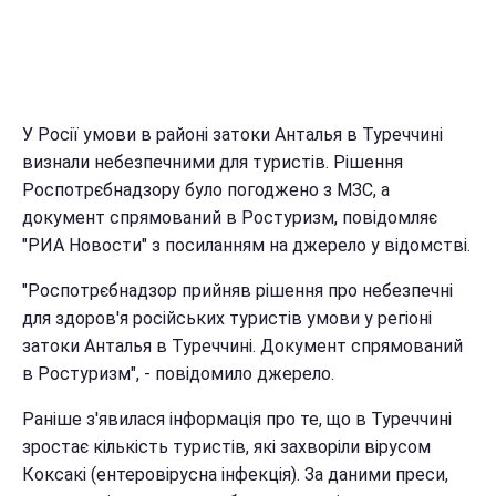
У Росії умови в районі затоки Анталья в Туреччині
визнали небезпечними для туристів. Рішення
Роспотрєбнадзору було погоджено з МЗС, а
документ спрямований в Ростуризм, повідомляє
"РИА Новости" з посиланням на джерело у відомстві.
"Роспотрєбнадзор прийняв рішення про небезпечні
для здоров'я російських туристів умови у регіоні
затоки Анталья в Туреччині. Документ спрямований
в Ростуризм", - повідомило джерело.
Раніше з'явилася інформація про те, що в Туреччині
зростає кількість туристів, які захворіли вірусом
Коксакі (ентеровірусна інфекція). За даними преси,