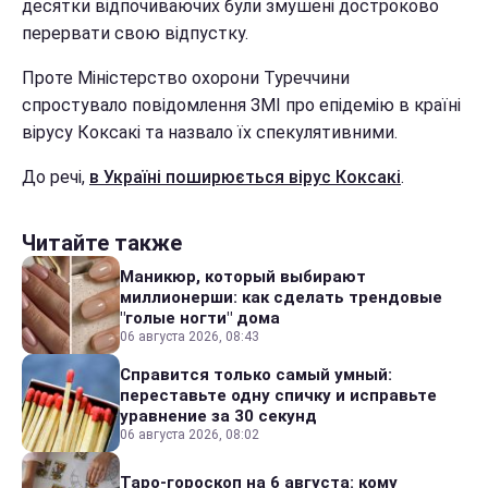
десятки відпочиваючих були змушені достроково
перервати свою відпустку.
Проте Міністерство охорони Туреччини
спростувало повідомлення ЗМІ про епідемію в країні
вірусу Коксакі та назвало їх спекулятивними.
До речі,
в Україні поширюється вірус Коксакі
.
Читайте также
Маникюр, который выбирают
миллионерши: как сделать трендовые
"голые ногти" дома
06 августа 2026, 08:43
Справится только самый умный:
переставьте одну спичку и исправьте
уравнение за 30 секунд
06 августа 2026, 08:02
Таро-гороскоп на 6 августа: кому