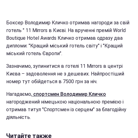
Боксер Володимир Кличко отримав нагороди за свій
готель " 11 Mirrors в Києві. На врученні премій World
Boutique Hotel Awards Кличко отримав одразу два
дипломи: "Кращий міський готель світу" і "Кращий
міський готель Європи".
Зазначимо, зупинитися в готелі 11 Mirrors в центрі
Києва – задоволення не з дешевих. Найпростіший
номер тут обійдеться в 7500 грн за ніч.
Нагадаємо,
спортсмен Володимир Кличко
нагороджений німецькою національною премією і
отримав титул "Спортсмен із серцем" за благодійну
діяльність.
Читайте также