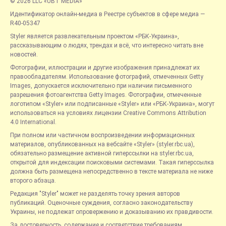
© 2026 LLC «UBT MEDIA»
Идентификатор онлайн-медиа в Реестре субъектов в сфере медиа —
R40-05347
Styler является развлекательным проектом «РБК-Украина»,
рассказывающим о людях, трендах и всё, что интересно читать вне
новостей.
Фотографии, иллюстрации и другие изображения принадлежат их
правообладателям. Использование фотографий, отмеченных Getty
Images, допускается исключительно при наличии письменного
разрешения фотоагентства Getty Images. Фотографии, отмеченные
логотипом «Styler» или подписанные «Styler» или «РБК-Украина», могут
использоваться на условиях лицензии Creative Commons Attribution
4.0 International.
При полном или частичном воспроизведении информационных
материалов, опубликованных на вебсайте «Styler» (styler.rbc.ua),
обязательно размещение активной гиперссылки на styler.rbc.ua,
открытой для индексации поисковыми системами. Такая гиперссылка
должна быть размещена непосредственно в тексте материала не ниже
второго абзаца.
Редакция "Styler" может не разделять точку зрения авторов
публикаций. Оценочные суждения, согласно законодательству
Украины, не подлежат опровержению и доказыванию их правдивости.
За достоверность, содержание и соответствие требованиям