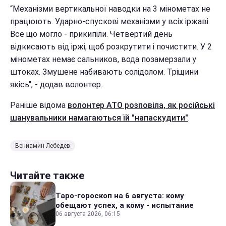
“Механізми вертикальної наводки на 3 мінометах не
працюють. Ударно-спускові механізми у всіх іржаві.
Все що могло - прикипіли. Четвертий день
відкисають від іржі, щоб розкрутити і почистити. У 2
мінометах немає сальников, вода позамерзали у
штоках. Змушене набивають солідолом. Тріщини
якісь", - додав волонтер.
Раніше відома
волонтер АТО розповіла, як російські
шанувальники намагаються їй "напаскудити"
.
Вениамин Лебедев
Читайте также
Таро-гороскоп на 6 августа: кому
обещают успех, а кому - испытание
06 августа 2026, 06:15