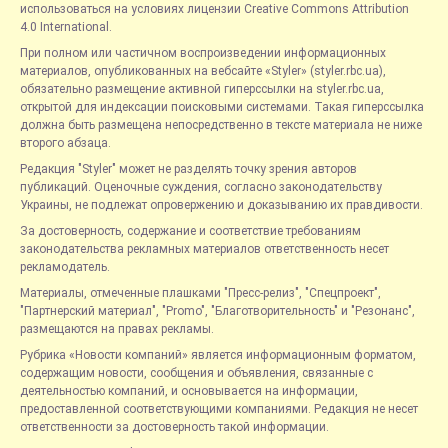
использоваться на условиях лицензии Creative Commons Attribution
4.0 International.
При полном или частичном воспроизведении информационных
материалов, опубликованных на вебсайте «Styler» (styler.rbc.ua),
обязательно размещение активной гиперссылки на styler.rbc.ua,
открытой для индексации поисковыми системами. Такая гиперссылка
должна быть размещена непосредственно в тексте материала не ниже
второго абзаца.
Редакция "Styler" может не разделять точку зрения авторов
публикаций. Оценочные суждения, согласно законодательству
Украины, не подлежат опровержению и доказыванию их правдивости.
За достоверность, содержание и соответствие требованиям
законодательства рекламных материалов ответственность несет
рекламодатель.
Материалы, отмеченные плашками "Пресс-релиз", "Спецпроект",
"Партнерский материал", "Promo", "Благотворительность" и "Резонанс",
размещаются на правах рекламы.
Рубрика «Новости компаний» является информационным форматом,
содержащим новости, сообщения и объявления, связанные с
деятельностью компаний, и основывается на информации,
предоставленной соответствующими компаниями. Редакция не несет
ответственности за достоверность такой информации.