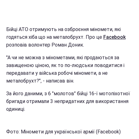
Бійці АТО отримують на озброєння міномети, які
годяться хіба що на металобрухт. Про це
Facebook
розповів волонтер Роман Доник.
"А чи не можна з мінометами, які продаються за
завищеною ціною, як то по-людськи поводитися і
передавати у війська робочі міномети, а не
металобрухт?", - написав він.
За його даними, з 6 "молотов" бійці 16-ї мотопіхотної
бригади отримали 3 непридатних для використання
одиниці.
Фото: Міномети для української армії (Facebook)