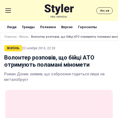
rbc.ua
Люди
Тренды
Полезное
Вкусно
Гороскопы
Главная
›
Жизнь
›
Волонтер розповів, що бійці АТО отримують поламані мін
ЖИЗНЬ
22 ноября 2016, 22:30
Волонтер розповів, що бійці АТО
отримують поламані міномети
Роман Доник заявив, що озброєння годиться лише на
металобрухт