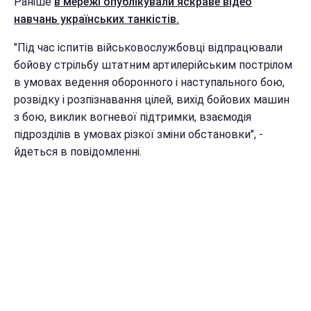
Раніше
в мережі опублікували яскраве відео
навчань українських танкістів.
"Під час іспитів військовослужбовці відпрацювали
бойову стрільбу штатним артилерійським пострілом
в умовах ведення оборонного і наступального бою,
розвідку і розпізнавання цілей, вихід бойових машин
з бою, виклик вогневої підтримки, взаємодія
підрозділів в умовах різкої зміни обстановки", -
йдеться в повідомленні.