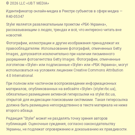
© 2026 LLC «UBT MEDIA»
Идентификатор онлайн-медиа в Реестре субъектов в сфере медиа —
R40-05347
Styler является развлекательным проектом «РБК-Украина»,
рассказывающим о людях, трендах и всё, что интересно читать вне
новостей.
Фотографии, иллюстрации и другие изображения принадлежат их
правообладателям. Использование фотографий, отмеченных Getty
Images, допускается исключительно при наличии письменного
разрешения фотоагентства Getty Images. Фотографии, отмеченные
логотипом «Styler» или подписанные «Styler» или «РБК-Украина», могут
использоваться на условиях лицензии Creative Commons Attribution
4.0 International.
При полном или частичном воспроизведении информационных
материалов, опубликованных на вебсайте «Styler» (styler.rbc.ua),
обязательно размещение активной гиперссылки на styler.rbc.ua,
открытой для индексации поисковыми системами. Такая гиперссылка
должна быть размещена непосредственно в тексте материала не ниже
второго абзаца.
Редакция "Styler" может не разделять точку зрения авторов
публикаций. Оценочные суждения, согласно законодательству
Украины, не подлежат опровержению и доказыванию их правдивости.