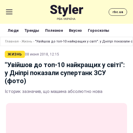
rbc.ua
Люди
Тренды
Полезное
Вкусно
Гороскопы
Главная
›
Жизнь
›
"Увійшов до топ-10 найкращих у світі": у Дніпрі показали 
ЖИЗНЬ
08 июня 2018, 12:15
"Увійшов до топ-10 найкращих у світі":
у Дніпрі показали супертанк ЗСУ
(фото)
Історик зазначив, що машина абсолютно нова