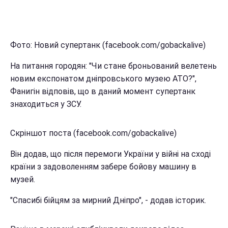
Фото: Новий супертанк (facebook.com/gobackalive)
На питання городян: "Чи стане броньований велетень
новим експонатом дніпровського музею АТО?",
Фанигін відповів, що в даний момент супертанк
знаходиться у ЗСУ.
Скріншот поста (facebook.com/gobackalive)
Він додав, що після перемоги України у війні на сході
країни з задоволенням забере бойову машину в
музей.
"Спасибі бійцям за мирний Дніпро", - додав історик.