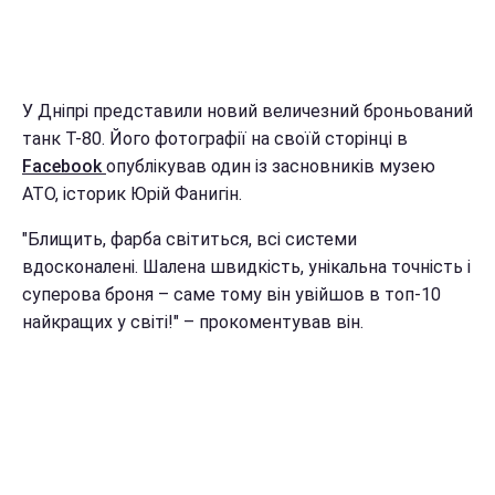
У Дніпрі представили новий величезний броньований
танк Т-80. Його фотографії на своїй сторінці в
Facebook
опублікував один із засновників музею
АТО, історик Юрій Фанигін.
"Блищить, фарба світиться, всі системи
вдосконалені. Шалена швидкість, унікальна точність і
суперова броня – саме тому він увійшов в топ-10
найкращих у світі!" – прокоментував він.